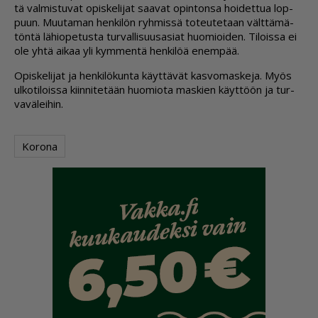
tä val­mis­tu­vat opis­ke­li­jat saa­vat opin­ton­sa hoi­det­tua lop­
puun. Muu­ta­man hen­ki­lön ryh­mis­sä to­teu­te­taan vält­tä­mä­
tön­tä lä­hi­o­pe­tus­ta tur­val­li­suu­sa­si­at huo­mi­oi­den. Ti­lois­sa ei
ole yh­tä ai­kaa yli kym­men­tä hen­ki­löä enem­pää.
Opis­ke­li­jat ja hen­ki­lö­kun­ta käyt­tä­vät kas­vo­mas­ke­ja. Myös
ul­ko­ti­lois­sa kiin­ni­te­tään huo­mi­o­ta mas­kien käyt­töön ja tur­
va­vä­lei­hin.
Korona