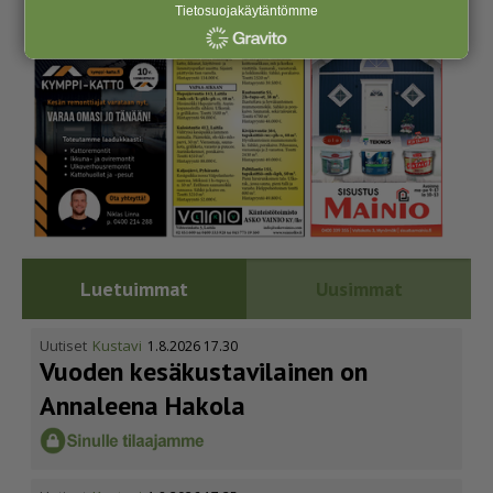
Tietosuojakäytäntömme
Luetuimmat
Uusimmat
Uutiset
Kustavi
1.8.2026 17.30
Vuoden kesäkus­ta­vi­lainen on
Annaleena Hakola