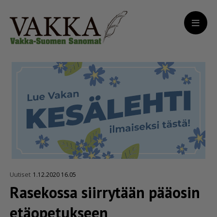
Uutiset
1.12.2020 16.05
Rasekossa siirrytään pääosin
etäopetukseen