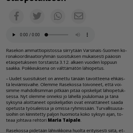
Sähköposti
Facebook
Twitter
Whatsapp
Ra­se­kon am­mat­ti­o­pis­tos­sa siir­ry­tään Var­si­nais-Suo­men ko­
ro­na­koor­di­naa­ti­o­ryh­män suo­si­tuk­sen mu­kai­ses­ti pää­o­sin
etä­o­pe­tuk­seen tors­tais­ta 3.12. al­ka­en vuo­den lop­puun
saak­ka. Poik­keuk­se­na on vält­tä­mä­tön lä­hi­o­pe­tus.
– Uu­det suo­si­tuk­set on an­net­tu tä­nään ta­voit­tee­na eh­käis­
tä le­vi­ä­mis­vai­he. Olem­me Ra­se­kos­sa toi­vo­neet, et­tä voi­
sim­me mah­dol­li­sim­man pit­kään pi­tää opis­ke­li­jat lä­hi­o­pe­tuk­
ses­sa. Nyt olem­me on­nek­si jo lä­hel­lä jou­lu­lo­maa ja tänä
syk­sy­nä aloit­ta­neet opis­ke­li­jat­kin ovat en­nät­tä­neet saa­da
ope­tus­ta työ­sa­leis­sa ja omis­sa ryh­mis­sään. Tur­val­li­suu­sa­
si­oi­hin on kiin­ni­tet­ty pal­jon huo­mi­o­ta koko syk­syn ajan, to­
te­aa joh­ta­va reh­to­ri
Ma­ria Tai­pa­le
.
Ra­se­kos­sa pi­de­tään lä­hi­viik­koi­na huol­ta eri­tyi­ses­ti sii­tä, et­