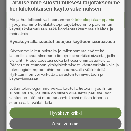
Tarvitsemme suostumuksesi tarjotaksemme
henkilökohtaisen käyttökokemuksen
Kesälehti (ilmainen)
Me ja huolellisesti valitsemamme
0 teknologiakumppania
hyödynnämme henkilötietoja tarjotaksemme paremman
käyttäjäkokemuksen sekä kohdentaaksemme sisältöä ja
mainoksia.
Hyväksymällä suostut tietojesi käyttöön seuraavasti
Käytämme laitetunnisteita ja tallennamme evästeitä
laitteellesi saadaksemme tietoja esimerkiksi sivuista, joilla
vierailit, IP-osoitteestasi sekä laitteesi ominaisuuksista.
Pääset tutustumaan yksityiskohtaisesti käyttötarkoituksiin ja
teknologiakumppaneihimme seuraavalla välilehdellä.
Hylkääminen voi vaikuttaa sivuston toimivuuteen ja
käytettävyyteen.
Jotkin teknologiamme voivat käsitellä tietoja myös ilman
suostumusta, jos niillä on siihen oikeutettu peruste. Voit
vastustaa tätä tai muuttaa asetuksiasi milloin tahansa
seuraavalla välilehdellä.
Hyväksyn kaikki
Omat valintani