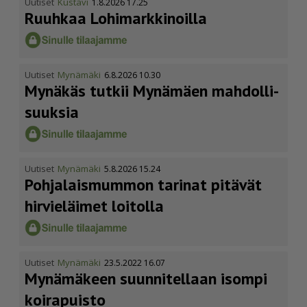
Uutiset
Kustavi
1.8.2026 17.25
Ruuhkaa Lohimark­ki­noilla
Uutiset
Mynämäki
6.8.2026 10.30
Mynäkäs tutkii Mynämäen mahdol­li­
suuksia
Uutiset
Mynämäki
5.8.2026 15.24
Pohja­lais­mummon tarinat pitävät
hirvieläimet loitolla
Uutiset
Mynämäki
23.5.2022 16.07
Mynämäkeen suunnitellaan isompi
koirapuisto