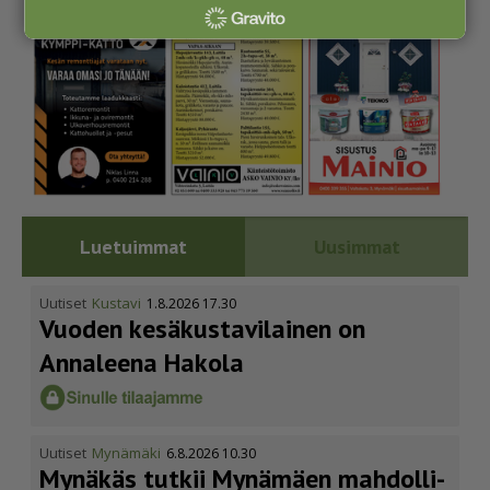
Luetuimmat
Uusimmat
Uutiset
Kustavi
1.8.2026 17.30
Vuoden kesäkus­ta­vi­lainen on
Annaleena Hakola
Uutiset
Mynämäki
6.8.2026 10.30
Mynäkäs tutkii Mynämäen mahdol­li­