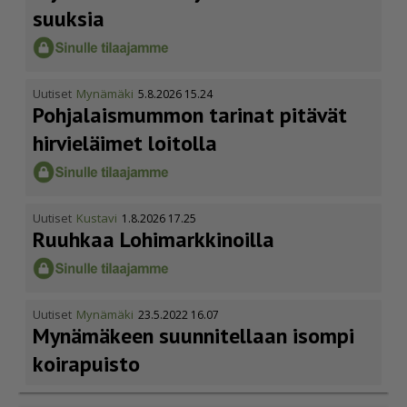
suuksia
Uutiset
Mynämäki
5.8.2026 15.24
Pohja­lais­mummon tarinat pitävät
hirvieläimet loitolla
Uutiset
Kustavi
1.8.2026 17.25
Ruuhkaa Lohimark­ki­noilla
Uutiset
Mynämäki
23.5.2022 16.07
Mynämäkeen suunnitellaan isompi
koirapuisto