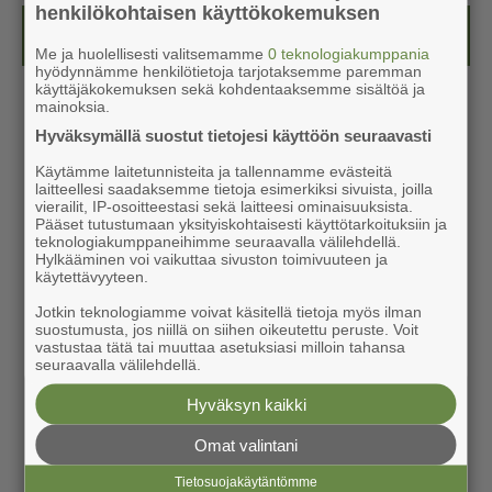
henkilökohtaisen käyttökokemuksen
Kesälehti (ilmainen)
Me ja huolellisesti valitsemamme
0 teknologiakumppania
hyödynnämme henkilötietoja tarjotaksemme paremman
käyttäjäkokemuksen sekä kohdentaaksemme sisältöä ja
mainoksia.
Hyväksymällä suostut tietojesi käyttöön seuraavasti
Käytämme laitetunnisteita ja tallennamme evästeitä
laitteellesi saadaksemme tietoja esimerkiksi sivuista, joilla
vierailit, IP-osoitteestasi sekä laitteesi ominaisuuksista.
Pääset tutustumaan yksityiskohtaisesti käyttötarkoituksiin ja
teknologiakumppaneihimme seuraavalla välilehdellä.
Hylkääminen voi vaikuttaa sivuston toimivuuteen ja
käytettävyyteen.
Jotkin teknologiamme voivat käsitellä tietoja myös ilman
suostumusta, jos niillä on siihen oikeutettu peruste. Voit
vastustaa tätä tai muuttaa asetuksiasi milloin tahansa
seuraavalla välilehdellä.
Hyväksyn kaikki
Omat valintani
Tietosuojakäytäntömme