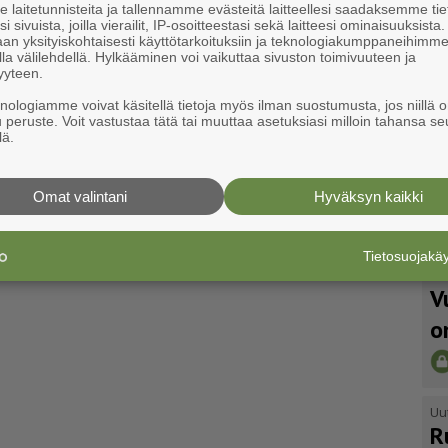
laitetunnisteita ja tallennamme evästeitä laitteellesi saadaksemme tie
i sivuista, joilla vierailit, IP-osoitteestasi sekä laitteesi ominaisuuksista
an yksityiskohtaisesti käyttötarkoituksiin ja teknologiakumppaneihimm
la välilehdellä. Hylkääminen voi vaikuttaa sivuston toimivuuteen ja
yyteen.
knologiamme voivat käsitellä tietoja myös ilman suostumusta, jos niillä o
u peruste. Voit vastustaa tätä tai muuttaa asetuksiasi milloin tahansa se
lä.
Omat valintani
Hyväksyn kaikki
Tietosuojak
Uu
V
o
Uu
R