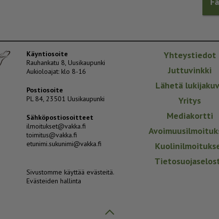
F
Käyntiosoite
Yhteystiedot
Rauhankatu 8, Uusikaupunki
Juttuvinkki
Aukioloajat: klo 8-16
Lähetä lukijaku
Postiosoite
PL 84, 23501 Uusikaupunki
Yritys
Mediakortti
Sähköpostiosoitteet
ilmoitukset@vakka.fi
Avoimuusilmoituk
toimitus@vakka.fi
etunimi.sukunimi@vakka.fi
Kuolinilmoituks
Tietosuojaselos
Sivustomme käyttää evästeitä.
Evästeiden hallinta