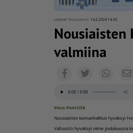
Uutiset
Nousiainen
14.2.2024 14.30
Nousiaisten 
valmiina
Facebook
Twitter
Whats
Vesa Pent­ti­lä
Nou­si­ais­ten kun­nan­hal­li­tus hy­väk­syi He
Val­tuus­to hy­väk­syi vii­me jou­lu­kuus­sa k