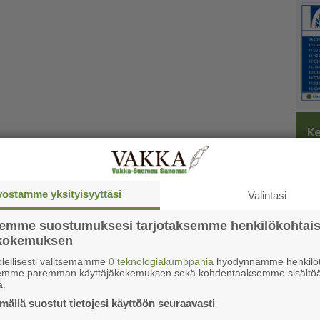
Ke
vostamme yksityisyyttäsi
Valintasi
semme suostumuksesi tarjotaksemme henkilökohtai
ökokemuksen
lellisesti valitsemamme
0 teknologiakumppania
hyödynnämme henkilöt
semme paremman käyttäjäkokemuksen sekä kohdentaaksemme sisältöä
a.
ällä suostut tietojesi käyttöön seuraavasti