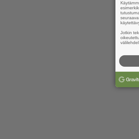
Käytämme 
esimerkiks
tutustuma
seuraaval
käytettäv
Jotkin te
oikeutett
välilehdel