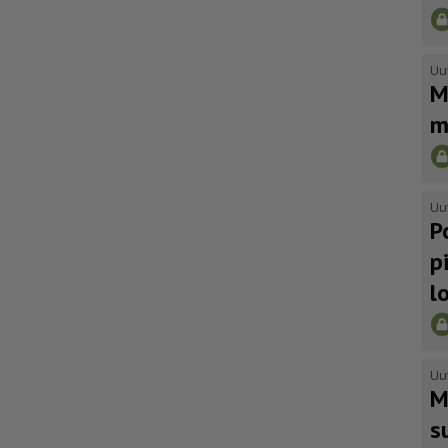
Uu
M
m
Uu
P
p
l
Uu
M
s