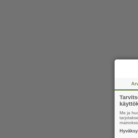
Ar
Tarvit
käytt
Me ja huo
tarjotak
mainoksi
Hyväksym