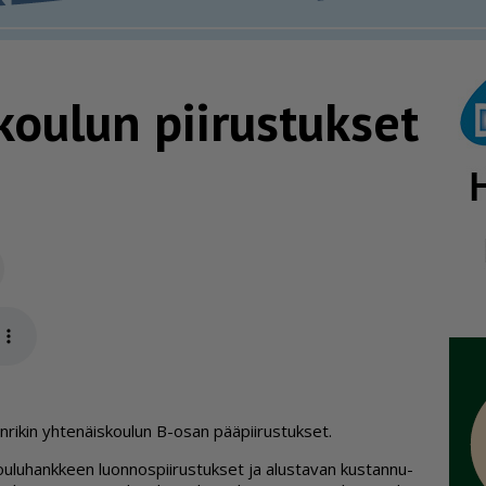
koulun piirustukset
Sähköposti
app
n­ri­kin yh­te­näis­kou­lun B-osan pää­pii­rus­tuk­set.
ou­lu­hank­keen luon­nos­pii­rus­tuk­set ja alus­ta­van kus­tan­nu­