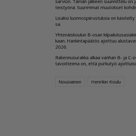
sar­vi­on. Tä­män jäl­keen suun­nit­te­lu on jat­
teis­työ­nä. Suu­rim­mat muu­tok­set koh­di
Li­säk­si luon­nos­pii­rus­tuk­sia on kä­si­tel­t
sa.
Yh­te­näis­kou­lun B-osan kil­pai­lu­tu­sa­si­a­k
kaan. Han­kin­ta­pää­tös ajoit­tuu alus­ta­vas
2026.
Ra­ken­nu­su­rak­ka al­kaa van­han B- ja C-os
ta­voit­tee­na on, et­tä pur­ku­työ ajoit­tui­s
Nousiainen
Henrikin Koulu