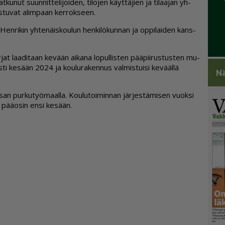
ku­nut suun­nit­te­li­joi­den, ti­lo­jen käyt­tä­jien ja ti­laa­jan yh­
s­tu­vat alim­paan ker­rok­seen.
y Hen­ri­kin yh­te­näis­kou­lun hen­ki­lö­kun­nan ja op­pi­lai­den kans­
ir­jat laa­di­taan ke­vään ai­ka­na lo­pul­lis­ten pää­pii­rus­tus­ten mu­
­ti ke­sään 2024 ja kou­lu­ra­ken­nus val­mis­tui­si ke­vääl­lä
Nä
an pur­ku­työ­maal­la. Kou­lu­toi­min­nan jär­jes­tä­mi­sen vuok­si
i pää­o­sin en­si ke­sään.