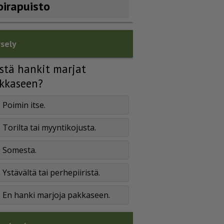
oirapuisto
sely
stä hankit marjat
kkaseen?
Poimin itse.
Torilta tai myyntikojusta.
Somesta.
Ystävältä tai perhepiiristä.
En hanki marjoja pakkaseen.