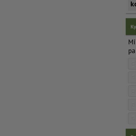
k
Ky
Mi
pa