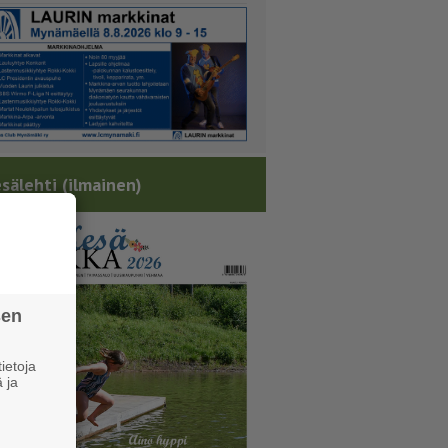
sälehti (ilmainen)
sen
ietoja
 ja