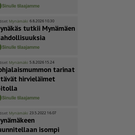
tiset
Mynämäki
6.8.2026 10.30
ynäkäs tutkii Mynämäen
ahdol­li­suuksia
tiset
Mynämäki
5.8.2026 15.24
ohja­lais­mummon tarinat
itävät hirvieläimet
oitolla
tiset
Mynämäki
23.5.2022 16.07
ynämäkeen
uunnitellaan isompi