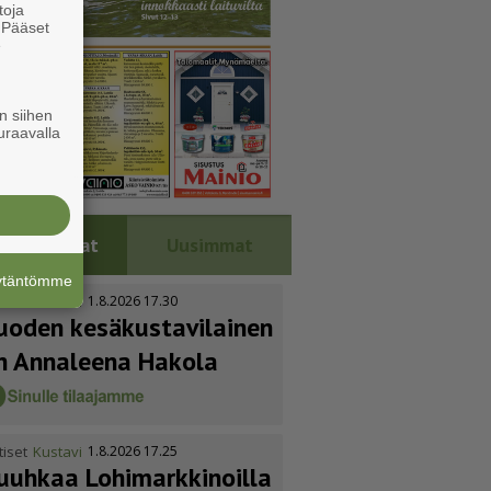
toja
. Pääset
e
n siihen
uraavalla
Luetuimmat
Uusimmat
äytäntömme
tiset
Kustavi
1.8.2026 17.30
uoden kesäkus­ta­vi­lainen
n Annaleena Hakola
tiset
Kustavi
1.8.2026 17.25
uuhkaa Lohimark­ki­noilla