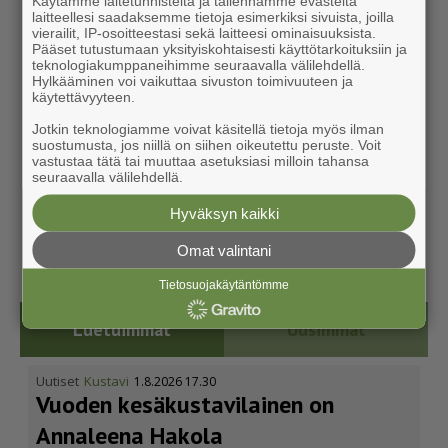
Käytämme laitetunnisteita ja tallennamme evästeitä
laitteellesi saadaksemme tietoja esimerkiksi sivuista, joilla
vierailit, IP-osoitteestasi sekä laitteesi ominaisuuksista.
Pääset tutustumaan yksityiskohtaisesti käyttötarkoituksiin ja
teknologiakumppaneihimme seuraavalla välilehdellä.
Hylkääminen voi vaikuttaa sivuston toimivuuteen ja
käytettävyyteen.
Jotkin teknologiamme voivat käsitellä tietoja myös ilman
suostumusta, jos niillä on siihen oikeutettu peruste. Voit
vastustaa tätä tai muuttaa asetuksiasi milloin tahansa
seuraavalla välilehdellä.
Hyväksyn kaikki
Omat valintani
Tietosuojakäytäntömme
Luetuimmat
Uusimmat
Uutiset
Kustavi
1.8.2026 17.30
Vuoden kesäkus­ta­vi­lainen on
Annaleena Hakola