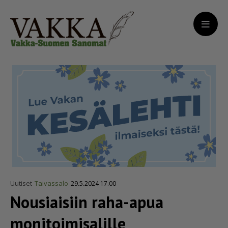
Uutiset
Taivassalo
29.5.2024 17.00
Nousiaisiin raha-apua
monitoi­mi­sa­lille