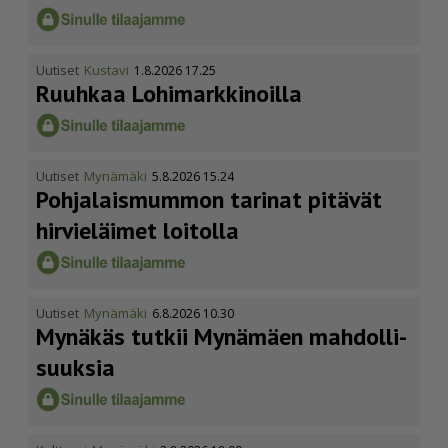
Uutiset
Kustavi
1.8.2026 17.25
Ruuhkaa Lohimark­ki­noilla
Uutiset
Mynämäki
5.8.2026 15.24
Pohja­lais­mummon tarinat pitävät
hirvieläimet loitolla
Uutiset
Mynämäki
6.8.2026 10.30
Mynäkäs tutkii Mynämäen mahdol­li­
suuksia