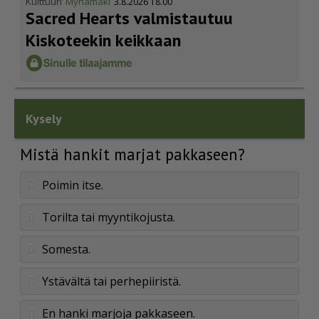
Kulttuuri
Mynämäki
3.8.2026 18.00
Sacred Hearts valmistautuu
Kiskoteekin keikkaan
Kysely
Mistä hankit marjat pakkaseen?
Poimin itse.
Torilta tai myyntikojusta.
Somesta.
Ystävältä tai perhepiiristä.
En hanki marjoja pakkaseen.