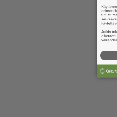
Käytämme 
esimerkiks
tutustuma
seuraaval
käytettäv
Jotkin te
oikeutett
välilehdel