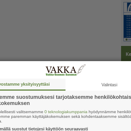
Ke
vostamme yksityisyyttäsi
Valintasi
semme suostumuksesi tarjotaksemme henkilökohtai
ökokemuksen
lellisesti valitsemamme
0 teknologiakumppania
hyödynnämme henkilöt
semme paremman käyttäjäkokemuksen sekä kohdentaaksemme sisältöä
a.
ällä suostut tietojesi käyttöön seuraavasti