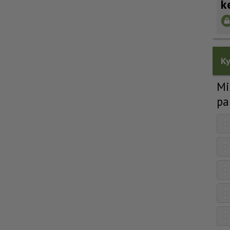
k
Ky
Mi
pa