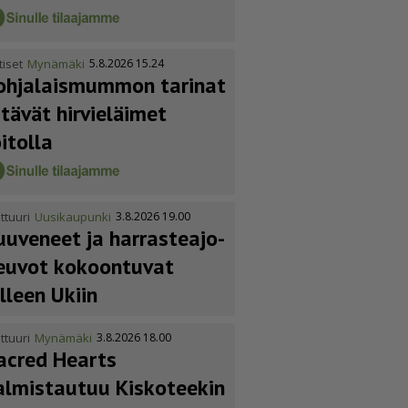
tiset
Mynämäki
5.8.2026 15.24
ohja­lais­mummon tarinat
itävät hirvieläimet
oitolla
ttuuri
Uusikaupunki
3.8.2026 19.00
uuveneet ja harras­te­a­jo­
euvot kokoontuvat
älleen Ukiin
ttuuri
Mynämäki
3.8.2026 18.00
acred Hearts
almistautuu Kiskoteekin