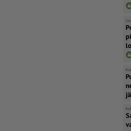
Uu
P
p
l
Kul
P
n
j
Kul
S
v