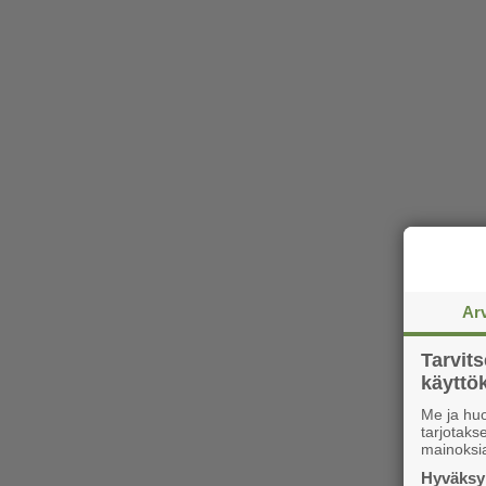
Ar
Tarvit
käytt
Me ja huo
tarjotak
mainoksi
Hyväksym