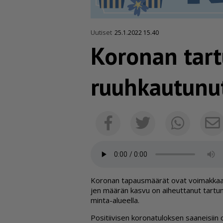
Uutiset
25.1.2022 15.40
Koronan tartu
ruuhkautunut
Facebook
Twitter
Whats
Ko­ro­nan ta­paus­mää­rät ovat voi­mak­kaas­
jen mää­rän kas­vu on ai­heut­ta­nut tar­tun­n
min­ta-alu­eel­la.
Po­si­tii­vi­sen ko­ro­na­tu­lok­sen saa­nei­sii