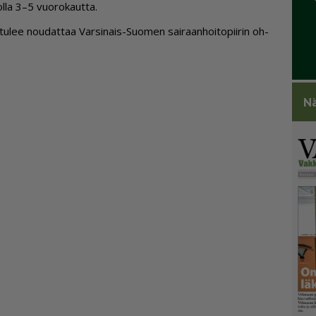
 ol­la 3–5 vuo­ro­kaut­ta.
n tu­lee nou­dat­taa Var­si­nais-Suo­men sai­raan­hoi­to­pii­rin oh­
Nä