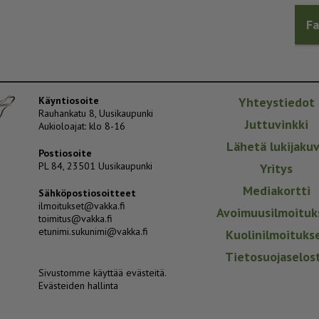
F
Käyntiosoite
Yhteystiedot
Rauhankatu 8, Uusikaupunki
Juttuvinkki
Aukioloajat: klo 8-16
Lähetä lukijaku
Postiosoite
PL 84, 23501 Uusikaupunki
Yritys
Mediakortti
Sähköpostiosoitteet
ilmoitukset@vakka.fi
Avoimuusilmoituk
toimitus@vakka.fi
etunimi.sukunimi@vakka.fi
Kuolinilmoituks
Tietosuojaselos
Sivustomme käyttää evästeitä.
Evästeiden hallinta