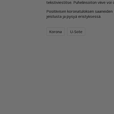
teks­ti­vies­tit­se. Pu­he­lin­soi­ton vii­ve voi
Po­si­tii­vi­sen ko­ro­na­tu­lok­sen saa­nei­de
jeis­tus­ta ja py­syä eris­tyk­ses­sä.
Korona
U-Sote