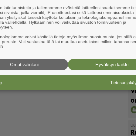
laitetunnisteita ja tallennamme evästeitä laitteellesi saadaksemme tie
i sivuista, joilla vierailit, IP-osoitteestasi sekä laitteesi ominaisuuksista
an yksityiskohtaisesti käyttötarkoituksiin ja teknologiakumppaneihimm
la välilehdellä. Hylkääminen voi vaikuttaa sivuston toimivuuteen ja
yyteen.
knologiamme voivat käsitellä tietoja myös ilman suostumusta, jos niillä o
u peruste. Voit vastustaa tätä tai muuttaa asetuksiasi milloin tahansa se
lä.
Omat valintani
Hyväksyn kaikki
Tietosuojak
Uu
V
o
Uu
R