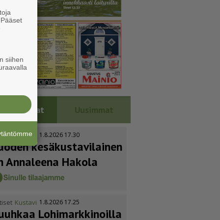
toja
. Pääset
e
n siihen
uraavalla
Luetuimmat
Uusimmat
äytäntömme
tiset
Kustavi
1.8.2026 17.30
uoden kesäkus­ta­vi­lainen
n Annaleena Hakola
tiset
Kustavi
1.8.2026 17.25
uuhkaa Lohimark­ki­noilla