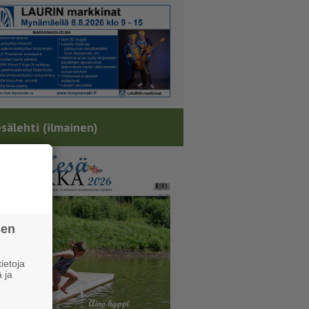
sälehti (ilmainen)
sen
ietoja
 ja