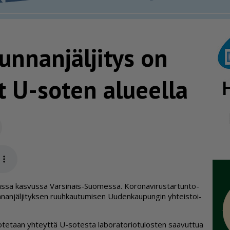
n­nan­jäl­jitys on
 U-soten alueella
Sähköposti
app
sa kas­vus­sa Var­si­nais-Suo­mes­sa. Ko­ro­na­vi­rus­tar­tun­to­
an­jäl­ji­tyk­sen ruuh­kau­tu­mi­sen Uu­den­kau­pun­gin yh­teis­toi­
n ote­taan yh­teyt­tä U-so­tes­ta la­bo­ra­to­ri­o­tu­los­ten saa­vut­tua