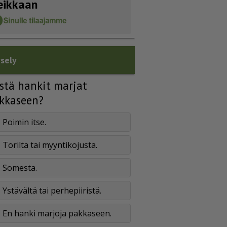
eikkaan
sely
stä hankit marjat
kkaseen?
Poimin itse.
Torilta tai myyntikojusta.
Somesta.
Ystävältä tai perhepiiristä.
En hanki marjoja pakkaseen.