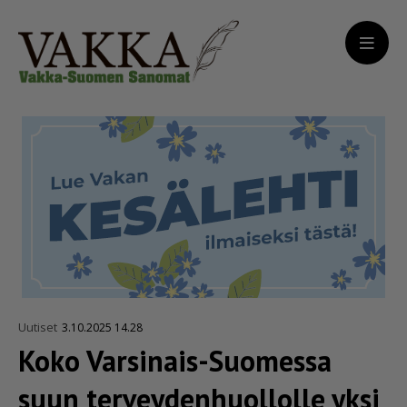
Uutiset
3.10.2025 14.28
Koko Varsinais-Suomessa
suun tervey­den­huol­lolle yksi