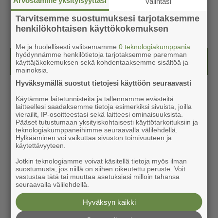
Valintasi
Tarvitsemme suostumuksesi tarjotaksemme
henkilökohtaisen käyttökokemuksen
Me ja huolellisesti valitsemamme
0 teknologiakumppania
hyödynnämme henkilötietoja tarjotaksemme paremman
Kesälehti (ilmainen)
käyttäjäkokemuksen sekä kohdentaaksemme sisältöä ja
mainoksia.
Hyväksymällä suostut tietojesi käyttöön seuraavasti
Käytämme laitetunnisteita ja tallennamme evästeitä
laitteellesi saadaksemme tietoja esimerkiksi sivuista, joilla
vierailit, IP-osoitteestasi sekä laitteesi ominaisuuksista.
Pääset tutustumaan yksityiskohtaisesti käyttötarkoituksiin ja
teknologiakumppaneihimme seuraavalla välilehdellä.
Hylkääminen voi vaikuttaa sivuston toimivuuteen ja
käytettävyyteen.
Jotkin teknologiamme voivat käsitellä tietoja myös ilman
suostumusta, jos niillä on siihen oikeutettu peruste. Voit
vastustaa tätä tai muuttaa asetuksiasi milloin tahansa
seuraavalla välilehdellä.
Hyväksyn kaikki