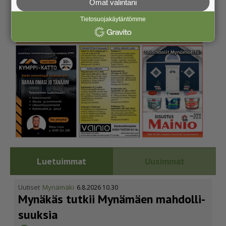
Omat valintani
Tietosuojakäytäntömme
Luetuimmat
Uusimmat
Uutiset
Mynämäki
6.8.2026 10.30
Mynäkäs tutkii Mynämäen mahdol­li­
suuksia