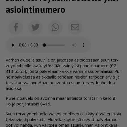
asiointinumero
Sähköposti
Facebook
Twitter
Whatsapp
Var­han alu­eel­la asu­vil­la on jat­kos­sa asi­oi­des­saan suun ter­
vey­den­huol­los­sa käy­tös­sään vain yk­si pu­he­lin­nu­me­ro (02
313 5555), jos­ta pal­vel­laan kaik­kia var­si­nais­suo­ma­lai­sia. Pu­
he­lin­pal­ve­lus­sa asi­ak­kaal­le teh­dään hoi­don tar­peen ar­vio ja
tar­vit­ta­es­sa an­ne­taan neu­von­taa suun ter­vey­den­hoi­don
asi­ois­sa.
Pu­he­lin­pal­ve­lu on avoin­na maa­nan­tais­ta tors­tai­hin kel­lo 8–
16 ja per­jan­tai­sin 8–15.
Suun ter­vey­den­huol­los­sa voi edel­leen ol­la käy­tös­sä eri­lai­sia
teks­ti­vies­ti­pal­ve­lui­ta. Alu­eel­la käy­tös­sä ole­vat pal­ve­lu­muo­
dot voi näh­dä, kun va­lit­see oman asuin­kun­nan Asi­oin­ti­ka­na­