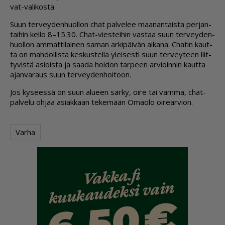
vat-va­li­kos­ta.
Suun ter­vey­den­huol­lon chat pal­ve­lee maa­nan­tais­ta per­jan­
tai­hin kel­lo 8–15.30. Chat-vies­tei­hin vas­taa suun ter­vey­den­
huol­lon am­mat­ti­lai­nen sa­man ar­ki­päi­vän ai­ka­na. Cha­tin kaut­
ta on mah­dol­lis­ta kes­kus­tel­la ylei­ses­ti suun ter­vey­teen liit­
ty­vis­tä asi­ois­ta ja saa­da hoi­don tar­peen ar­vi­oin­nin kaut­ta
ajan­va­raus suun ter­vey­den­hoi­toon.
Jos ky­sees­sä on suun alu­een sär­ky, oi­re tai vam­ma, chat-
pal­ve­lu oh­jaa asi­ak­kaan te­ke­mään Oma­o­lo oi­re­ar­vi­on.
Varha