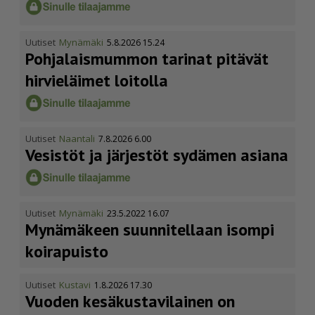
Uutiset
Mynämäki
5.8.2026 15.24
Pohja­lais­mummon tarinat pitävät
hirvieläimet loitolla
Uutiset
Naantali
7.8.2026 6.00
Vesistöt ja järjestöt sydämen asiana
Uutiset
Mynämäki
23.5.2022 16.07
Mynämäkeen suunnitellaan isompi
koirapuisto
Uutiset
Kustavi
1.8.2026 17.30
Vuoden kesäkus­ta­vi­lainen on