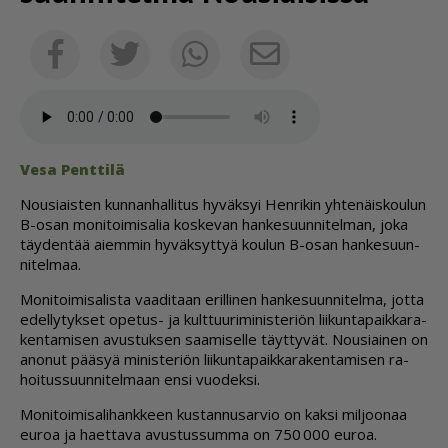
Sähköposti
Facebook
Twitter
Whatsapp
Vesa Pent­ti­lä
Nou­si­ais­ten kun­nan­hal­li­tus hy­väk­syi Hen­ri­kin yh­te­näis­kou­lun
B-osan mo­ni­toi­mi­sa­lia kos­ke­van han­ke­suun­ni­tel­man, joka
täy­den­tää ai­em­min hy­väk­syt­tyä kou­lun B-osan han­ke­suun­
ni­tel­maa.
Mo­ni­toi­mi­sa­lis­ta vaa­di­taan eril­li­nen han­ke­suun­ni­tel­ma, jot­ta
edel­ly­tyk­set ope­tus- ja kult­tuu­ri­mi­nis­te­ri­ön lii­kun­ta­paik­ka­ra­
ken­ta­mi­sen avus­tuk­sen saa­mi­sel­le täyt­ty­vät. Nou­si­ai­nen on
ano­nut pää­syä mi­nis­te­ri­ön lii­kun­ta­paik­ka­ra­ken­ta­mi­sen ra­
hoi­tus­suun­ni­tel­maan en­si vuo­dek­si.
Mo­ni­toi­mi­sa­li­hank­keen kus­tan­nu­sar­vio on kak­si mil­joo­naa
eu­roa ja ha­et­ta­va avus­tus­sum­ma on 750 000 eu­roa.