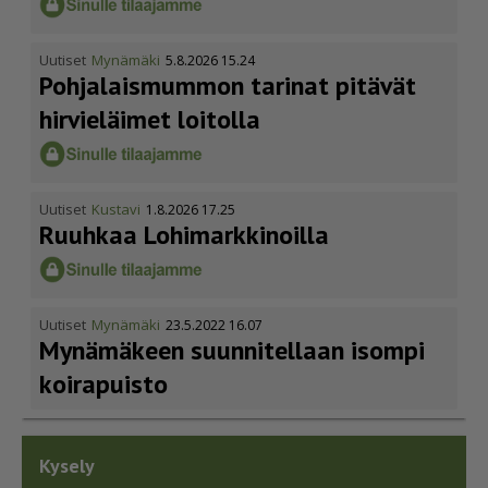
Uutiset
Mynämäki
5.8.2026 15.24
Pohja­lais­mummon tarinat pitävät
hirvieläimet loitolla
Uutiset
Kustavi
1.8.2026 17.25
Ruuhkaa Lohimark­ki­noilla
Uutiset
Mynämäki
23.5.2022 16.07
Mynämäkeen suunnitellaan isompi
koirapuisto
Kysely