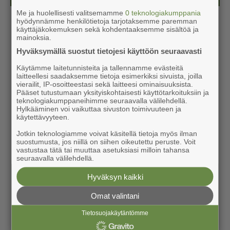
Me ja huolellisesti valitsemamme
0 teknologiakumppania
hyödynnämme henkilötietoja tarjotaksemme paremman
käyttäjäkokemuksen sekä kohdentaaksemme sisältöä ja
mainoksia.
Hyväksymällä suostut tietojesi käyttöön seuraavasti
Käytämme laitetunnisteita ja tallennamme evästeitä
laitteellesi saadaksemme tietoja esimerkiksi sivuista, joilla
vierailit, IP-osoitteestasi sekä laitteesi ominaisuuksista.
Pääset tutustumaan yksityiskohtaisesti käyttötarkoituksiin ja
teknologiakumppaneihimme seuraavalla välilehdellä.
Hylkääminen voi vaikuttaa sivuston toimivuuteen ja
käytettävyyteen.
Jotkin teknologiamme voivat käsitellä tietoja myös ilman
suostumusta, jos niillä on siihen oikeutettu peruste. Voit
vastustaa tätä tai muuttaa asetuksiasi milloin tahansa
seuraavalla välilehdellä.
Hyväksyn kaikki
Omat valintani
Tietosuojakäytäntömme