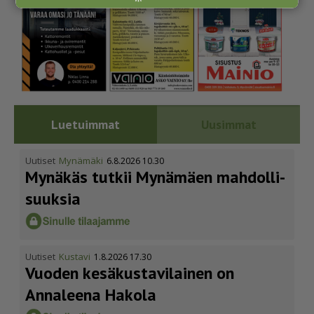
Luetuimmat
Uusimmat
Uutiset
Mynämäki
6.8.2026 10.30
Mynäkäs tutkii Mynämäen mahdol­li­
suuksia
Uutiset
Kustavi
1.8.2026 17.30
Vuoden kesäkus­ta­vi­lainen on
Annaleena Hakola