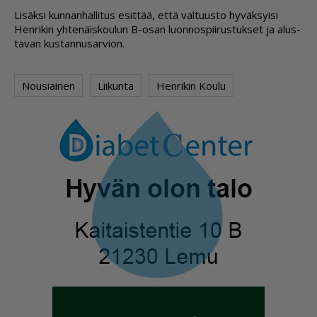
Li­säk­si kun­nan­hal­li­tus esit­tää, et­tä val­tuus­to hy­väk­syi­si
Hen­ri­kin yh­te­näis­kou­lun B-osan luon­nos­pii­rus­tuk­set ja alus­
ta­van kus­tan­nu­sar­vi­on.
Nousiainen
Liikunta
Henrikin Koulu