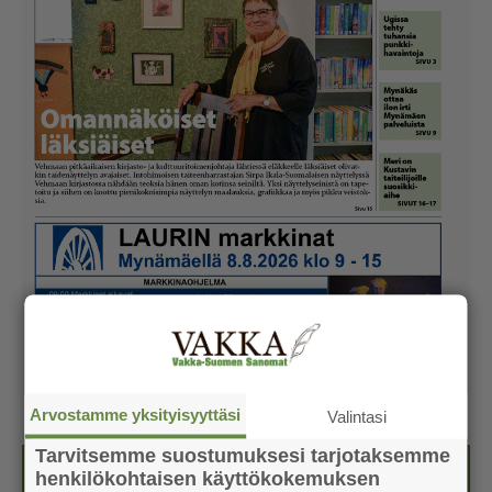
Arvostamme yksityisyyttäsi
Valintasi
Tarvitsemme suostumuksesi tarjotaksemme
Kesälehti (ilmainen)
henkilökohtaisen käyttökokemuksen