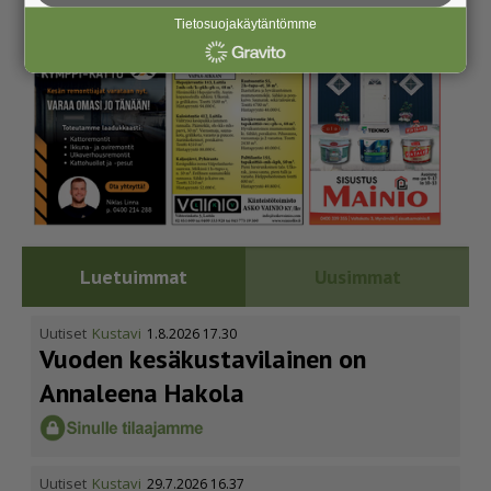
Tietosuojakäytäntömme
Luetuimmat
Uusimmat
Uutiset
Kustavi
1.8.2026 17.30
Vuoden kesäkus­ta­vi­lainen on
Annaleena Hakola
Uutiset
Kustavi
29.7.2026 16.37