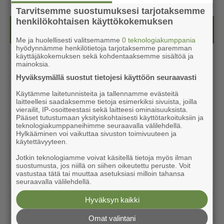
Tarvitsemme suostumuksesi tarjotaksemme
henkilökohtaisen käyttökokemuksen
Kesälehti (ilmainen)
Me ja huolellisesti valitsemamme
0 teknologiakumppania
hyödynnämme henkilötietoja tarjotaksemme paremman
käyttäjäkokemuksen sekä kohdentaaksemme sisältöä ja
mainoksia.
Hyväksymällä suostut tietojesi käyttöön seuraavasti
Käytämme laitetunnisteita ja tallennamme evästeitä
laitteellesi saadaksemme tietoja esimerkiksi sivuista, joilla
vierailit, IP-osoitteestasi sekä laitteesi ominaisuuksista.
Pääset tutustumaan yksityiskohtaisesti käyttötarkoituksiin ja
teknologiakumppaneihimme seuraavalla välilehdellä.
Hylkääminen voi vaikuttaa sivuston toimivuuteen ja
käytettävyyteen.
Jotkin teknologiamme voivat käsitellä tietoja myös ilman
suostumusta, jos niillä on siihen oikeutettu peruste. Voit
vastustaa tätä tai muuttaa asetuksiasi milloin tahansa
seuraavalla välilehdellä.
Hyväksyn kaikki
Omat valintani