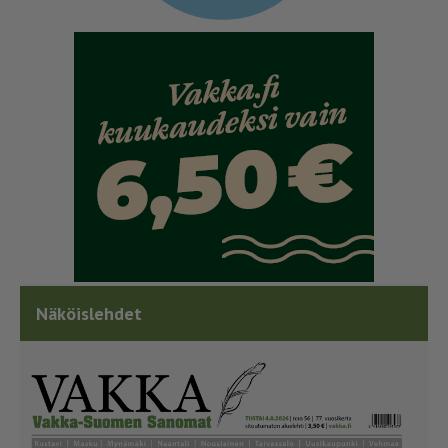
Näköislehdet