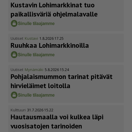
Kustavin Lohimarkkinat tuo
paikallisväriä ohjelmalavalle
Uutiset
Kustavi
1.8.2026 17.25
Ruuhkaa Lohimark­ki­noilla
Uutiset
Mynämäki
5.8.2026 15.24
Pohja­lais­mummon tarinat pitävät
hirvieläimet loitolla
Kulttuuri
31.7.2026 15.22
Hautausmaalla voi kulkea läpi
vuosisatojen tarinoiden