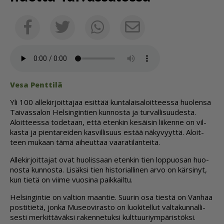
Sähköposti
Facebook
Twitter
Whatsapp
Vesa Pent­ti­lä
Yli 100 al­le­kir­joit­ta­jaa esit­tää kun­ta­lai­sa­loit­tees­sa huo­len­sa
Tai­vas­sa­lon Hel­sin­gin­tien kun­nos­ta ja tur­val­li­suu­des­ta.
Aloit­tees­sa to­de­taan, et­tä eten­kin ke­säi­sin lii­ken­ne on vil­
kas­ta ja pien­ta­rei­den kas­vil­li­suus es­tää nä­ky­vyyt­tä. Aloit­
teen mu­kaan tämä ai­heut­taa vaa­ra­ti­lan­tei­ta.
Al­le­kir­joit­ta­jat ovat huo­lis­saan eten­kin tien lop­puo­san huo­
nos­ta kun­nos­ta. Li­säk­si tien his­to­ri­al­li­nen ar­vo on kär­si­nyt,
kun tie­tä on vii­me vuo­si­na paik­kail­tu.
Hel­sin­gin­tie on val­ti­on maan­tie. Suu­rin osa ties­tä on Van­haa
pos­ti­tie­tä, jon­ka Mu­se­o­vi­ras­to on luo­ki­tel­lut val­ta­kun­nal­li­
ses­ti mer­kit­tä­väk­si ra­ken­ne­tuk­si kult­tuu­riym­pä­ris­tök­si.