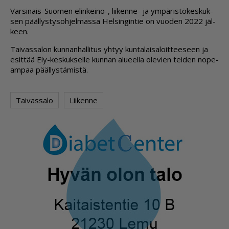
Var­si­nais-Suo­men elin­kei­no-, lii­ken­ne- ja ym­pä­ris­tö­kes­kuk­
sen pääl­lys­ty­soh­jel­mas­sa Hel­sin­gin­tie on vuo­den 2022 jäl­
keen.
Tai­vas­sa­lon kun­nan­hal­li­tus yh­tyy kun­ta­lai­sa­loit­tee­seen ja
esit­tää Ely-kes­kuk­sel­le kun­nan alu­eel­la ole­vien tei­den no­pe­
am­paa pääl­lys­tä­mis­tä.
Taivassalo
Liikenne