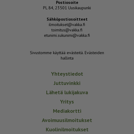
Postiosoite
PL 84, 23501 Uusikaupunki
Sähköpostiosoitteet
ilmoitukset@vakka.fi
toimitus@vakka.fi
etunimi.sukunimi@vakka.fi
Sivustomme käyttää evästeitä.
Evästeiden
hallinta
Yhteystiedot
Juttuvinkki
Lähetä lukijakuva
Yritys
Mediakortti
Avoimuusilmoitukset
Kuolinilmoitukset