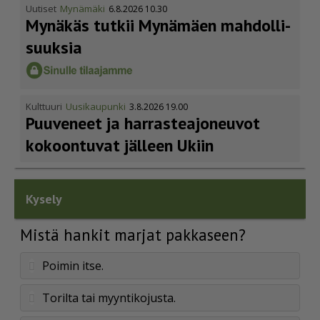
Uutiset
Mynämäki
6.8.2026 10.30
Mynäkäs tutkii Mynämäen mahdol­li­
suuksia
Kulttuuri
Uusikaupunki
3.8.2026 19.00
Puuveneet ja harras­te­a­jo­neuvot
kokoontuvat jälleen Ukiin
Kysely
Mistä hankit marjat pakkaseen?
Poimin itse.
Torilta tai myyntikojusta.