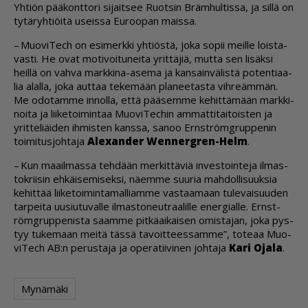
Yh­ti­ön pää­kont­to­ri si­jait­see Ruot­sin Bräm­hul­tis­sa, ja sil­lä on
ty­tä­ryh­ti­öi­tä useis­sa Eu­roo­pan mais­sa.
– Muo­vi­Tech on esi­merk­ki yh­ti­ös­tä, joka so­pii meil­le lois­ta­
vas­ti. He ovat mo­ti­voi­tu­nei­ta yrit­tä­jiä, mut­ta sen li­säk­si
heil­lä on vah­va mark­ki­na-ase­ma ja kan­sain­vä­lis­tä po­ten­ti­aa­
lia alal­la, joka aut­taa te­ke­mään pla­nee­tas­ta vih­re­äm­män.
Me odo­tam­me in­nol­la, et­tä pää­sem­me ke­hit­tä­mään mark­ki­
noi­ta ja lii­ke­toi­min­taa Muo­vi­Tec­hin am­mat­ti­tai­tois­ten ja
yrit­te­li­äi­den ih­mis­ten kans­sa, sa­noo Ernst­römg­rup­pe­nin
toi­mi­tus­joh­ta­ja
Ale­xan­der Wen­nerg­ren-Helm
.
– Kun maa­il­mas­sa teh­dään mer­kit­tä­viä in­ves­toin­te­ja il­mas­
tok­rii­sin eh­käi­se­mi­sek­si, nä­em­me suu­ria mah­dol­li­suuk­sia
ke­hit­tää lii­ke­toi­min­ta­mal­li­am­me vas­taa­maan tu­le­vai­suu­den
tar­pei­ta uu­siu­tu­val­le il­mas­to­neut­raa­lil­le ener­gi­al­le. Ernst­
römg­rup­pe­nis­ta saam­me pit­kä­ai­kai­sen omis­ta­jan, joka pys­
tyy tu­ke­maan mei­tä täs­sä ta­voit­tees­sam­me”, to­te­aa Muo­
vi­Tech AB:n pe­rus­ta­ja ja ope­ra­tii­vi­nen joh­ta­ja
Kari Oja­la
.
Mynämäki