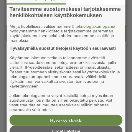
Tarvitsemme suostumuksesi tarjotaksemme
henkilökohtaisen käyttökokemuksen
Me ja huolellisesti valitsemamme
0 teknologiakumppania
hyödynnämme henkilötietoja tarjotaksemme paremman
Kesälehti (ilmainen)
käyttäjäkokemuksen sekä kohdentaaksemme sisältöä ja
mainoksia.
Hyväksymällä suostut tietojesi käyttöön seuraavasti
Käytämme laitetunnisteita ja tallennamme evästeitä
laitteellesi saadaksemme tietoja esimerkiksi sivuista, joilla
vierailit, IP-osoitteestasi sekä laitteesi ominaisuuksista.
Pääset tutustumaan yksityiskohtaisesti käyttötarkoituksiin ja
teknologiakumppaneihimme seuraavalla välilehdellä.
Hylkääminen voi vaikuttaa sivuston toimivuuteen ja
käytettävyyteen.
Jotkin teknologiamme voivat käsitellä tietoja myös ilman
suostumusta, jos niillä on siihen oikeutettu peruste. Voit
vastustaa tätä tai muuttaa asetuksiasi milloin tahansa
seuraavalla välilehdellä.
Hyväksyn kaikki
Omat valintani