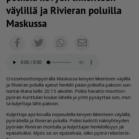
väylillä ja Rivieran poluilla
Maskussa
Sähköposti
Facebook
Twitter
Whatsapp
Cros­si­moot­to­ri­pyö­räl­lä Mas­kus­sa ke­vy­en lii­ken­teen väy­lil­lä
ja Ri­vie­ran po­luil­la aja­nut hen­ki­lö pää­si po­lii­sil­ta pa­koon sun­
nun­tai-il­ta­na kel­lo 20.15 ai­koi­hin. Po­lii­si ha­vait­si moot­to­ri­
pyö­rän Ku­rit­tu­lan kou­lun lä­hel­lä ja yrit­ti py­säyt­tää sen, mut­
ta kul­jet­ta­ja läh­ti pa­koon.
Kul­jet­ta­ja ajoi ko­val­la no­peu­del­la ke­vy­en lii­ken­teen väy­läl­lä,
pyö­rä­tiel­lä ja Ri­vie­ran po­luil­la. Po­lii­si ka­dot­ti nä­köyh­tey­den
pyö­rään Ri­vie­ran mon­tul­la ja kul­jet­ta­jan hen­ki­löl­li­syys jäi
epä­sel­väk­si. Myös se on epä­sel­vää, oli­ko pyö­rä re­kis­te­röi­