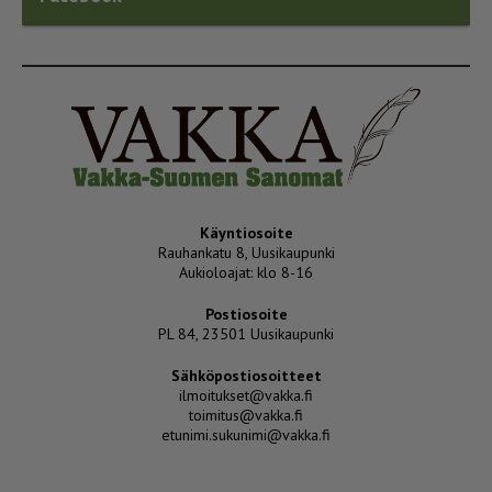
Käyntiosoite
Rauhankatu 8, Uusikaupunki
Aukioloajat: klo 8-16
Postiosoite
PL 84, 23501 Uusikaupunki
Sähköpostiosoitteet
ilmoitukset@vakka.fi
toimitus@vakka.fi
etunimi.sukunimi@vakka.fi