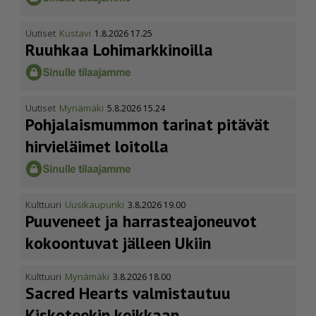
Uutiset
Kustavi
1.8.2026 17.25
Ruuhkaa Lohimark­ki­noilla
Uutiset
Mynämäki
5.8.2026 15.24
Pohja­lais­mummon tarinat pitävät
hirvieläimet loitolla
Kulttuuri
Uusikaupunki
3.8.2026 19.00
Puuveneet ja harras­te­a­jo­neuvot
kokoontuvat jälleen Ukiin
Kulttuuri
Mynämäki
3.8.2026 18.00
Sacred Hearts valmistautuu
Kiskoteekin keikkaan