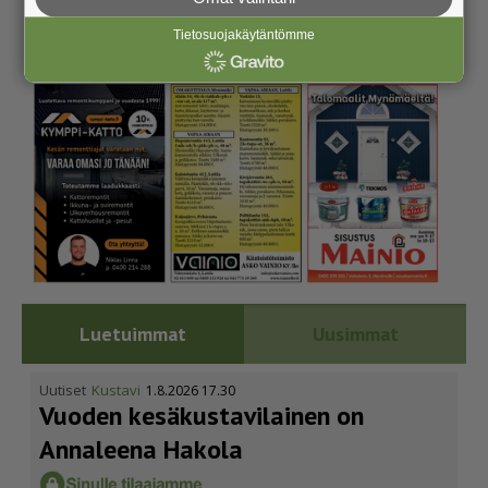
Tietosuojakäytäntömme
Luetuimmat
Uusimmat
Uutiset
Kustavi
1.8.2026 17.30
Vuoden kesäkus­ta­vi­lainen on
Annaleena Hakola