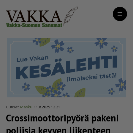
Uutiset
Masku
11.8.2025 12.21
Crossi­moot­to­ri­pyörä pakeni
poliisia kevyen liikenteen