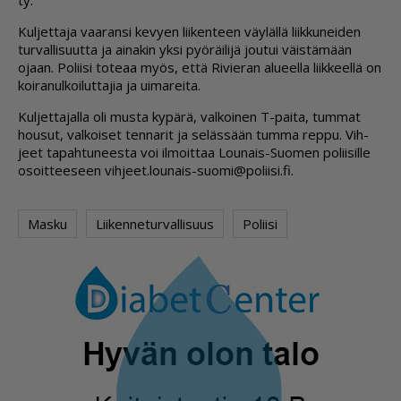
ty.
Kul­jet­ta­ja vaa­ran­si ke­vy­en lii­ken­teen väy­läl­lä liik­ku­nei­den
tur­val­li­suut­ta ja ai­na­kin yk­si pyö­räi­li­jä jou­tui väis­tä­mään
ojaan. Po­lii­si to­te­aa myös, et­tä Ri­vie­ran alu­eel­la liik­keel­lä on
koi­ra­nul­koi­lut­ta­jia ja ui­ma­rei­ta.
Kul­jet­ta­jal­la oli mus­ta ky­pä­rä, val­koi­nen T-pai­ta, tum­mat
hou­sut, val­koi­set ten­na­rit ja se­läs­sään tum­ma rep­pu. Vih­
jeet ta­pah­tu­nees­ta voi il­moit­taa Lou­nais-Suo­men po­lii­sil­le
osoit­tee­seen vih­jeet.lou­nais-suo­mi@po­lii­si.fi.
Masku
Liikenneturvallisuus
Poliisi