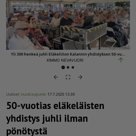
Yli 300 henkeä juhli Eläkeliiton Kalannin yhdistyksen 50-vuotista taivalta.
KIMMO NEVAVUORI
Uutiset
Uusikaupunki
17.7.2025 13.30
50-vuotias eläkeläisten
yhdistys juhli ilman
pönötystä