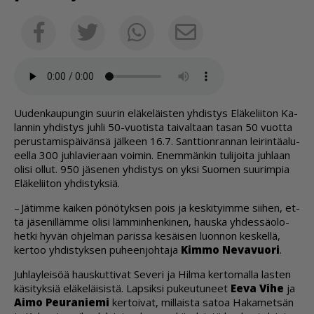
Sähköposti
Facebook
Twitter
Whatsapp
Uu­den­kau­pun­gin suu­rin elä­ke­läis­ten yh­dis­tys Elä­ke­lii­ton Ka­
lan­nin yh­dis­tys juh­li 50-vuo­tis­ta tai­val­taan ta­san 50 vuot­ta
pe­rus­ta­mis­päi­vän­sä jäl­keen 16.7. Sant­ti­on­ran­nan lei­rin­tä­a­lu­
eel­la 300 juh­la­vie­raan voi­min. Enem­män­kin tu­li­joi­ta juh­laan
oli­si ol­lut. 950 jä­se­nen yh­dis­tys on yk­si Suo­men suu­rim­pia
Elä­ke­lii­ton yh­dis­tyk­siä.
– Jä­tim­me kai­ken pö­nö­tyk­sen pois ja kes­ki­tyim­me sii­hen, et­
tä jä­se­nil­läm­me oli­si läm­min­hen­ki­nen, haus­ka yh­des­sä­o­lo­
het­ki hy­vän oh­jel­man pa­ris­sa ke­säi­sen luon­non kes­kel­lä,
ker­too yh­dis­tyk­sen pu­heen­joh­ta­ja
Kim­mo Ne­va­vuo­ri
.
Juh­la­y­lei­söä haus­kut­ti­vat Se­ve­ri ja Hil­ma ker­to­mal­la las­ten
kä­si­tyk­siä elä­ke­läi­sis­tä. Lap­sik­si pu­keu­tu­neet
Ee­va Vihe
ja
Ai­mo Peu­ra­nie­mi
ker­toi­vat, mil­lais­ta sa­toa Ha­ka­met­sän