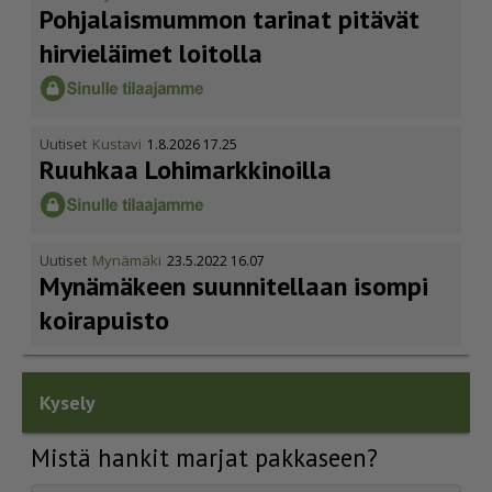
Pohja­lais­mummon tarinat pitävät
hirvieläimet loitolla
Uutiset
Kustavi
1.8.2026 17.25
Ruuhkaa Lohimark­ki­noilla
Uutiset
Mynämäki
23.5.2022 16.07
Mynämäkeen suunnitellaan isompi
koirapuisto
Kysely
Mistä hankit marjat pakkaseen?