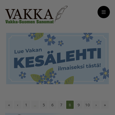
«
‹
1
...
5
6
7
8
9
10
›
»