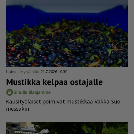
Uutiset
Mynämäki
21.7.2026 10.30
Mustikka kelpaa ostajalle
Kau­si­työ­läi­set poi­mi­vat mus­tik­kaa Vak­ka-Suo­
mes­sa­kin.