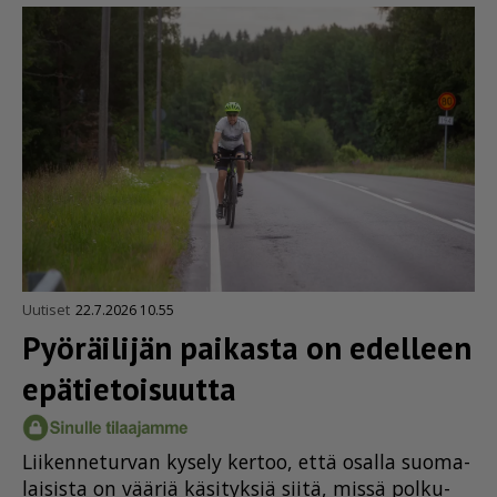
Uutiset
22.7.2026 10.55
Pyöräilijän paikasta on edelleen
epätie­toi­suutta
Lii­ken­ne­tur­van ky­se­ly ker­too, et­tä osal­la suo­ma­
lai­sis­ta on vää­riä kä­si­tyk­siä sii­tä, mis­sä pol­ku­