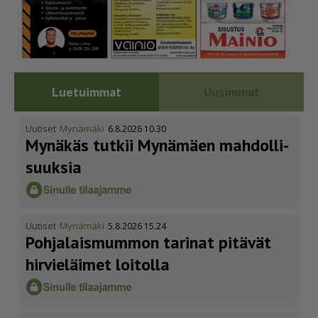
Luetuimmat
Uusimmat
Uutiset
Mynämäki
6.8.2026 10.30
Mynäkäs tutkii Mynämäen mahdol­li­
suuksia
Uutiset
Mynämäki
5.8.2026 15.24
Pohja­lais­mummon tarinat pitävät
hirvieläimet loitolla