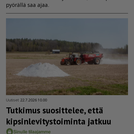
pyö­räl­lä saa ajaa.
Uutiset
22.7.2026 10.00
Tutkimus suosittelee, että
kipsin­le­vi­tys­toi­minta jatkuu