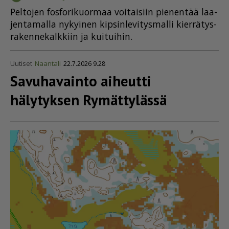
Pel­to­jen fos­fo­ri­kuor­maa voi­tai­siin pie­nen­tää laa­
jen­ta­mal­la ny­kyi­nen kip­sin­le­vi­tys­mal­li kier­rä­tys­
ra­ken­ne­kalk­kiin ja kui­tui­hin.
Uutiset
Naantali
22.7.2026 9.28
Savuhavainto aiheutti
hälytyksen Rymättylässä