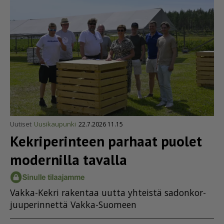
Uutiset
Uusikaupunki
22.7.2026 11.15
Kekriperinteen parhaat puolet
modernilla tavalla
Vak­ka-Kek­ri ra­ken­taa uut­ta yh­teis­tä sa­don­kor­
juu­pe­rin­net­tä Vak­ka-Suo­meen