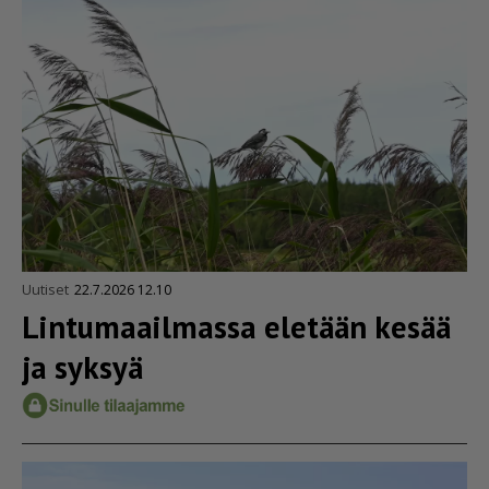
Uutiset
22.7.2026 12.10
Lintu­maa­il­massa eletään kesää
ja syksyä