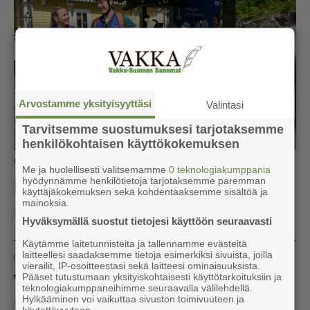
Arvostamme yksityisyyttäsi
Valintasi
Tarvitsemme suostumuksesi tarjotaksemme
henkilökohtaisen käyttökokemuksen
Uutiset
Naantali
20.7.2026 16.00
Me ja huolellisesti valitsemamme
0 teknologiakumppania
Paikalliset nuoret opastavat
hyödynnämme henkilötietoja tarjotaksemme paremman
käyttäjäkokemuksen sekä kohdentaaksemme sisältöä ja
mainoksia.
matkailijoita Naantalin kesässä
Hyväksymällä suostut tietojesi käyttöön seuraavasti
Käytämme laitetunnisteita ja tallennamme evästeitä
laitteellesi saadaksemme tietoja esimerkiksi sivuista, joilla
Uutiset
Nousiainen
20.7.2026 13.23
vierailit, IP-osoitteestasi sekä laitteesi ominaisuuksista.
Vihka urakoi Nousiaisten
Pääset tutustumaan yksityiskohtaisesti käyttötarkoituksiin ja
teknologiakumppaneihimme seuraavalla välilehdellä.
Hylkääminen voi vaikuttaa sivuston toimivuuteen ja
kunnanviraston
käytettävyyteen.