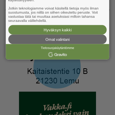
Jotkin teknologiamme voivat käsitellä tietoja myös ilman
suostumusta, jos niillä on siihen oikeutettu peruste. Voit
vastustaa tätä tai muuttaa asetuksiasi milloin tahansa
«
‹
1
...
5
6
7
8
9
10
›
»
seuraavalla välilehdellä.
Hyväksyn kaikki
Omat valintani
Tietosuojakäytäntömme