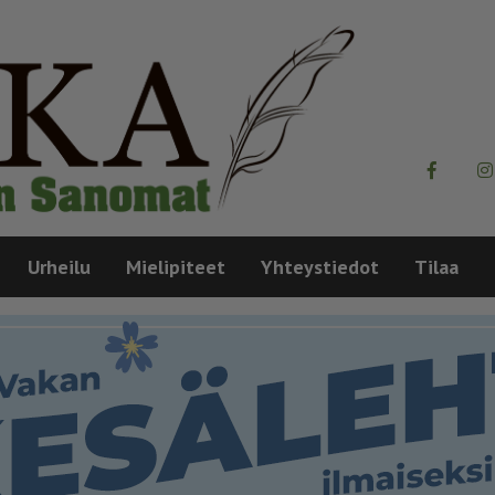
Urheilu
Mielipiteet
Yhteystiedot
Tilaa