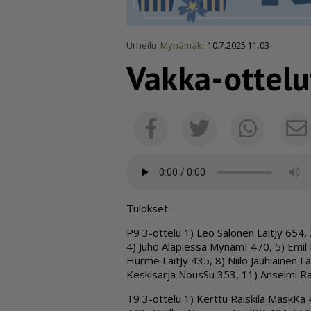
Urheilu
Mynämäki
10.7.2025 11.03
Vakka-ottelu
Facebook
Twitter
Whats
Tu­lok­set:
P9 3-ot­te­lu 1) Leo Sa­lo­nen Lait­Jy 65
4) Juho Ala­pies­sa My­nä­mI 470, 5) Emil Pu
Hur­me Lait­Jy 435, 8) Nii­lo Jau­hi­ai­nen
Kes­ki­sar­ja Nous­Su 353, 11) An­sel­mi R
T9 3-ot­te­lu 1) Kert­tu Rais­ki­la Mask­Ka 45