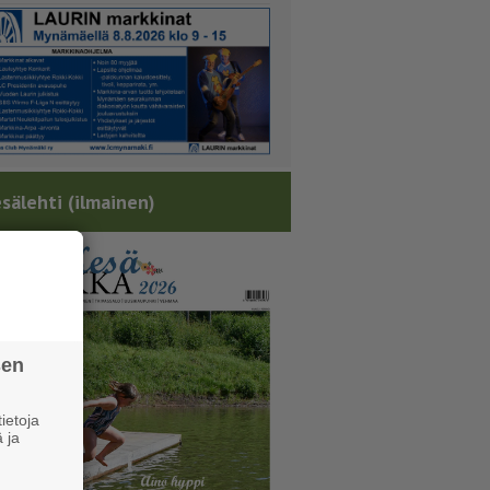
sälehti (ilmainen)
sen
ietoja
 ja