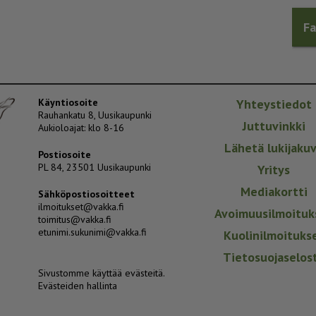
F
Käyntiosoite
Yhteystiedot
Rauhankatu 8, Uusikaupunki
Juttuvinkki
Aukioloajat: klo 8-16
Lähetä lukijaku
Postiosoite
PL 84, 23501 Uusikaupunki
Yritys
Mediakortti
Sähköpostiosoitteet
ilmoitukset@vakka.fi
Avoimuusilmoituk
toimitus@vakka.fi
etunimi.sukunimi@vakka.fi
Kuolinilmoituks
Tietosuojaselos
Sivustomme käyttää evästeitä.
Evästeiden hallinta