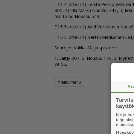
T13 4-ot­te­lu 1) Le­ni­ta Per­kiö Vehm­Ki 100
805, 4) El­la Mar­ku Nous­Su 743, 5) Ii­da La
min Lai­ho Nous­Su 543.
P15 5-ot­te­lu 1) Axel Vor­sel­man Nous­
T15 5-ot­te­lu 1) Kert­tu Ma­ti­kai­nen Lait­
Seu­ro­jen Vak­ka-Mal­ja -pis­teet:
1. Lait­Jy 307, 2. Nous­Su 176, 3. My­nä­
Va 56.
Yleisurheilu
Ar
Tarvit
käytt
Me ja huo
tarjotak
mainoksi
Hyväksym