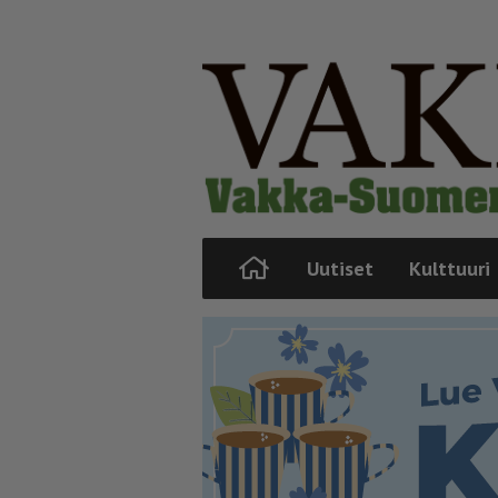
Uutiset
Kulttuuri