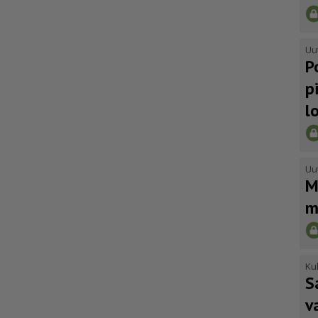
Uu
P
p
l
Uu
M
m
Kul
S
v