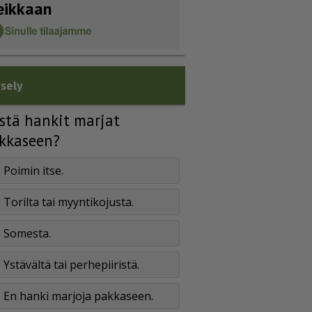
eikkaan
sely
stä hankit marjat
kkaseen?
Poimin itse.
Torilta tai myyntikojusta.
Somesta.
Ystävältä tai perhepiiristä.
En hanki marjoja pakkaseen.