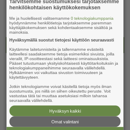
Tarvitsemme suostumuksesi tarjotaksemme
henkilökohtaisen käyttökokemuksen
Me ja huolellisesti valitsemamme
0 teknologiakumppania
hyödynnämme henkilötietoja tarjotaksemme paremman
käyttäjäkokemuksen sekä kohdentaaksemme sisältöä ja
mainoksia.
Hyväksymällä suostut tietojesi käyttöön seuraavasti
Näköislehdet
Käytämme laitetunnisteita ja tallennamme evästeitä
laitteellesi saadaksemme tietoja esimerkiksi sivuista, joilla
vierailit, IP-osoitteestasi sekä laitteesi ominaisuuksista.
Pääset tutustumaan yksityiskohtaisesti käyttötarkoituksiin ja
teknologiakumppaneihimme seuraavalla välilehdellä.
Hylkääminen voi vaikuttaa sivuston toimivuuteen ja
käytettävyyteen.
Jotkin teknologiamme voivat käsitellä tietoja myös ilman
suostumusta, jos niillä on siihen oikeutettu peruste. Voit
vastustaa tätä tai muuttaa asetuksiasi milloin tahansa
seuraavalla välilehdellä.
Hyväksyn kaikki
Omat valintani