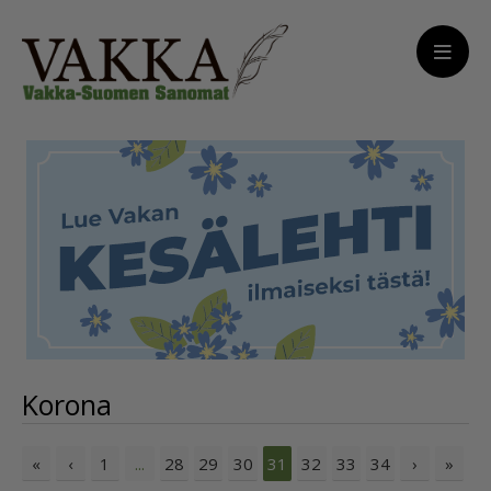
Korona
«
‹
1
28
29
30
32
33
34
›
»
...
31