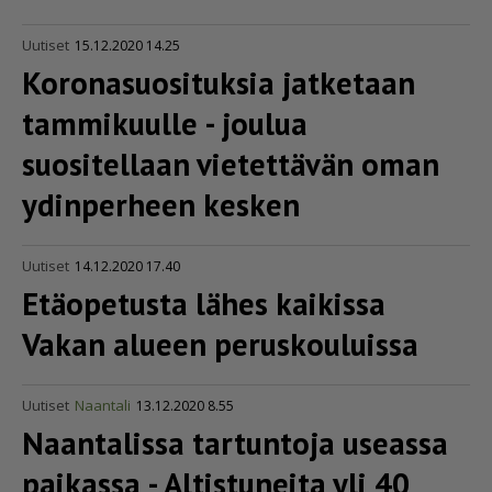
Uutiset
15.12.2020 14.25
Korona­suo­si­tuksia jatketaan
tammikuulle - joulua
suositellaan vietettävän oman
ydinperheen kesken
Uutiset
14.12.2020 17.40
Etäopetusta lähes kaikissa
Vakan alueen peruskouluissa
Uutiset
Naantali
13.12.2020 8.55
Naantalissa tartuntoja useassa
paikassa - Altistuneita yli 40