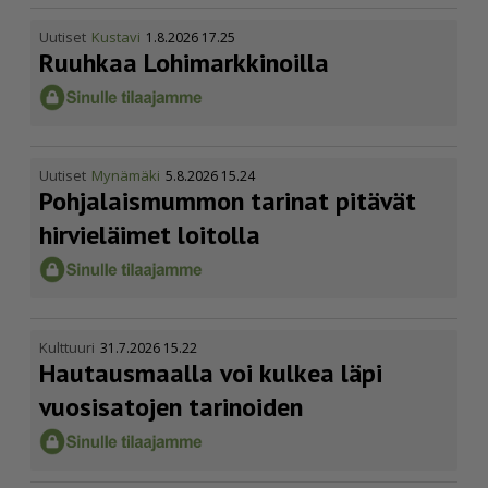
Uutiset
Kustavi
1.8.2026 17.25
Ruuhkaa Lohimark­ki­noilla
Uutiset
Mynämäki
5.8.2026 15.24
Pohja­lais­mummon tarinat pitävät
hirvieläimet loitolla
Kulttuuri
31.7.2026 15.22
Hautausmaalla voi kulkea läpi
vuosisatojen tarinoiden