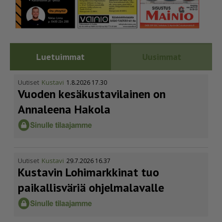
Luetuimmat
Uusimmat
Uutiset
Kustavi
1.8.2026 17.30
Vuoden kesäkus­ta­vi­lainen on
Annaleena Hakola
Uutiset
Kustavi
29.7.2026 16.37
Kustavin Lohimarkkinat tuo
paikallisväriä ohjelmalavalle