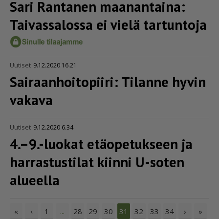
Sari Rantanen maanantaina:
Taivassalossa ei vielä tartuntoja
Uutiset
9.12.2020 16.21
Sairaan­hoi­to­piiri: Tilanne hyvin
vakava
Uutiset
9.12.2020 6.34
4.–9.-luokat etäopetukseen ja
harrastustilat kiinni U-soten
alueella
«
‹
1
28
29
30
32
33
34
›
»
...
31