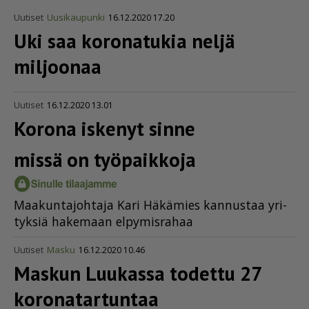
Uutiset
Uusikaupunki
16.12.2020 17.20
Uki saa koronatukia neljä
miljoonaa
Uutiset
16.12.2020 13.01
Korona iskenyt sinne
missä on työpaikkoja
Maa­kun­ta­joh­ta­ja Kari Hä­kä­mies kan­nus­taa yri­
tyk­siä ha­ke­maan el­py­mis­ra­haa
Uutiset
Masku
16.12.2020 10.46
Maskun Luukassa todettu 27
korona­tar­tuntaa