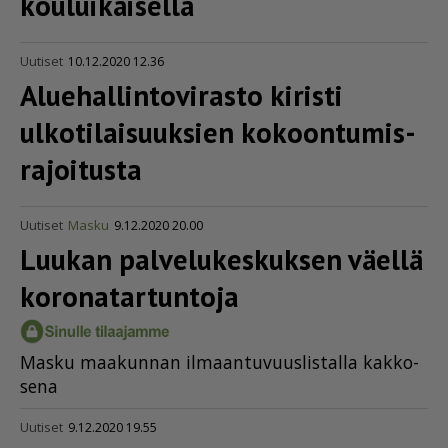
kouluikäisellä
Uutiset
10.12.2020 12.36
Aluehal­lin­to­vi­rasto kiristi
ulkoti­lai­suuksien kokoon­tu­mis­
ra­joi­tusta
Uutiset
Masku
9.12.2020 20.00
Luukan palve­lu­kes­kuksen väellä
korona­tar­tuntoja
Mas­ku maa­kun­nan il­maan­tu­vuus­lis­tal­la kak­ko­
se­na
Uutiset
9.12.2020 19.55