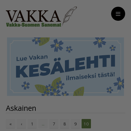
Askainen
«
‹
1
7
8
9
...
10