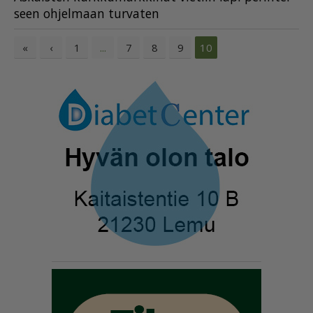
seen oh­jel­maan tur­va­ten
«
‹
1
7
8
9
...
10