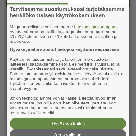
Tarvitsemme suostumuksesi tarjotaksemme
henkilökohtaisen käyttökokemuksen
Me ja huolellisesti valitsemamme
0 teknologiakumppania
hyödynnämme henkilötietoja tarjotaksemme paremman
käyttäjäkokemuksen sekä kohdentaaksemme sisältöä ja
mainoksia.
Hyväksymällä suostut tietojesi käyttöön seuraavasti
Käytämme laitetunnisteita ja tallennamme evästeitä
laitteellesi saadaksemme tietoja esimerkiksi sivuista, joilla
vierailit, IP-osoitteestasi sekä laitteesi ominaisuuksista.
Pääset tutustumaan yksityiskohtaisesti käyttötarkoituksiin ja
teknologiakumppaneihimme seuraavalla välilehdellä.
Hylkääminen voi vaikuttaa sivuston toimivuuteen ja
käytettävyyteen.
Jotkin teknologiamme voivat käsitellä tietoja myös ilman
suostumusta, jos niillä on siihen oikeutettu peruste. Voit
vastustaa tätä tai muuttaa asetuksiasi milloin tahansa
seuraavalla välilehdellä.
Hyväksyn kaikki
Omat valintani