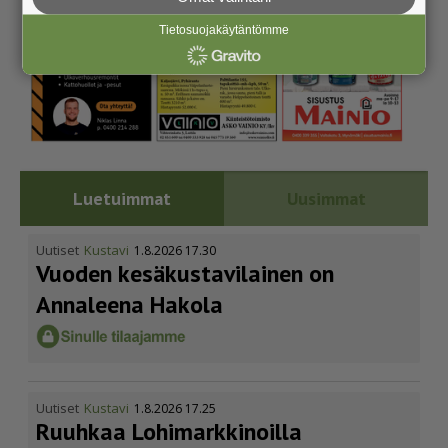
Tietosuojakäytäntömme
Luetuimmat
Uusimmat
Uutiset
Kustavi
1.8.2026 17.30
Vuoden kesäkus­ta­vi­lainen on
Annaleena Hakola
Uutiset
Kustavi
1.8.2026 17.25
Ruuhkaa Lohimark­ki­noilla