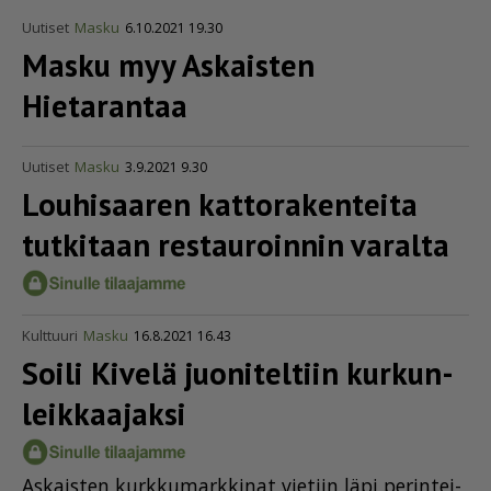
Uutiset
Masku
6.10.2021 19.30
Masku myy Askaisten
Hietarantaa
Uutiset
Masku
3.9.2021 9.30
Louhisaaren katto­ra­ken­teita
tutkitaan restauroinnin varalta
Kulttuuri
Masku
16.8.2021 16.43
Soili Kivelä juoniteltiin kurkun­
leik­kaa­jaksi
As­kais­ten kurk­ku­mark­ki­nat vie­tiin läpi pe­rin­tei­