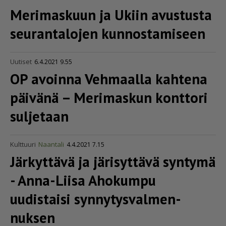
Merimaskuun ja Ukiin avustusta
seurantalojen kunnostamiseen
Uutiset
6.4.2021 9.55
OP avoinna Vehmaalla kahtena
päivänä – Merimaskun konttori
suljetaan
Kulttuuri
Naantali
4.4.2021 7.15
Järkyttävä ja järisyttävä syntymä
- Anna-Liisa Ahokumpu
uudistaisi synny­tys­val­men­
nuksen