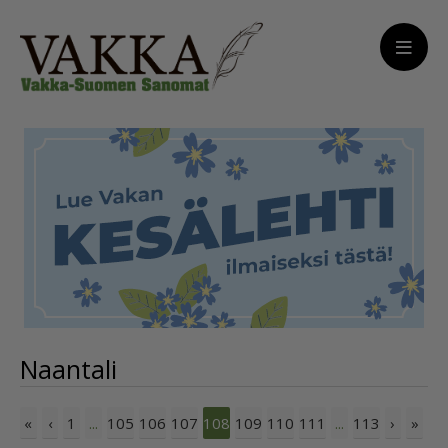
Naantali
«
‹
1
105
106
107
109
110
111
113
›
»
...
108
...