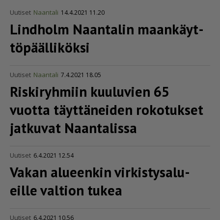
Uutiset
Naantali
14.4.2021 11.20
Lindholm Naantalin maankäyt­
tö­pääl­li­köksi
Uutiset
Naantali
7.4.2021 18.05
Riskiryhmiin kuuluvien 65
vuotta täyttäneiden rokotukset
jatkuvat Naantalissa
Uutiset
6.4.2021 12.54
Vakan alueenkin virkis­ty­sa­lu­
eille valtion tukea
Uutiset
6.4.2021 10.56