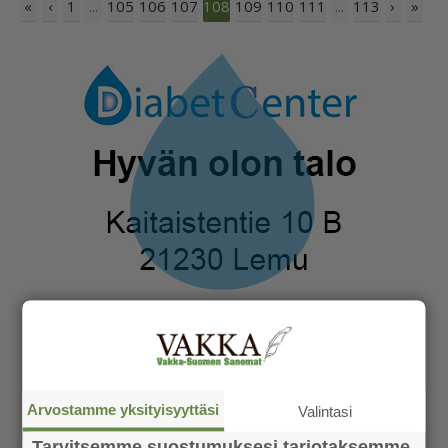
«
‹
1
105
106
107
109
110
111
113
›
»
...
108
...
Arvostamme yksityisyyttäsi
Valintasi
Tarvitsemme suostumuksesi tarjotaksemme