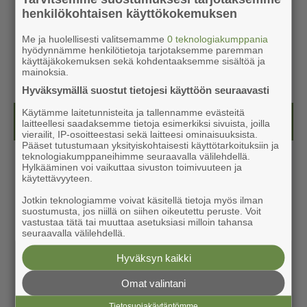
henkilökohtaisen käyttökokemuksen
Me ja huolellisesti valitsemamme
0 teknologiakumppania
hyödynnämme henkilötietoja tarjotaksemme paremman
käyttäjäkokemuksen sekä kohdentaaksemme sisältöä ja
mainoksia.
Hyväksymällä suostut tietojesi käyttöön seuraavasti
Käytämme laitetunnisteita ja tallennamme evästeitä
Näköislehdet
laitteellesi saadaksemme tietoja esimerkiksi sivuista, joilla
vierailit, IP-osoitteestasi sekä laitteesi ominaisuuksista.
Pääset tutustumaan yksityiskohtaisesti käyttötarkoituksiin ja
teknologiakumppaneihimme seuraavalla välilehdellä.
Hylkääminen voi vaikuttaa sivuston toimivuuteen ja
käytettävyyteen.
Jotkin teknologiamme voivat käsitellä tietoja myös ilman
suostumusta, jos niillä on siihen oikeutettu peruste. Voit
vastustaa tätä tai muuttaa asetuksiasi milloin tahansa
seuraavalla välilehdellä.
Hyväksyn kaikki
Omat valintani
Tietosuojakäytäntömme