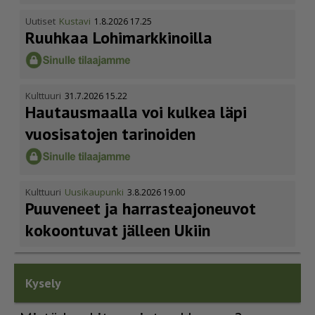
Uutiset
Kustavi
1.8.2026 17.25
Ruuhkaa Lohimark­ki­noilla
Kulttuuri
31.7.2026 15.22
Hautausmaalla voi kulkea läpi
vuosisatojen tarinoiden
Kulttuuri
Uusikaupunki
3.8.2026 19.00
Puuveneet ja harras­te­a­jo­neuvot
kokoontuvat jälleen Ukiin
Kysely