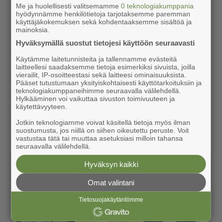
Me ja huolellisesti valitsemamme
0 teknologiakumppania
hyödynnämme henkilötietoja tarjotaksemme paremman
käyttäjäkokemuksen sekä kohdentaaksemme sisältöä ja
mainoksia.
Hyväksymällä suostut tietojesi käyttöön seuraavasti
Käytämme laitetunnisteita ja tallennamme evästeitä
laitteellesi saadaksemme tietoja esimerkiksi sivuista, joilla
vierailit, IP-osoitteestasi sekä laitteesi ominaisuuksista.
Pääset tutustumaan yksityiskohtaisesti käyttötarkoituksiin ja
teknologiakumppaneihimme seuraavalla välilehdellä.
Hylkääminen voi vaikuttaa sivuston toimivuuteen ja
käytettävyyteen.
Jotkin teknologiamme voivat käsitellä tietoja myös ilman
suostumusta, jos niillä on siihen oikeutettu peruste. Voit
vastustaa tätä tai muuttaa asetuksiasi milloin tahansa
seuraavalla välilehdellä.
Hyväksyn kaikki
Omat valintani
Tietosuojakäytäntömme