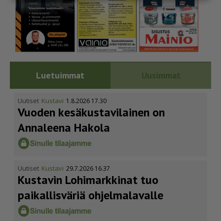
Luetuimmat
Uusimmat
Uutiset
Kustavi
1.8.2026 17.30
Vuoden kesäkus­ta­vi­lainen on
Annaleena Hakola
Uutiset
Kustavi
29.7.2026 16.37
Kustavin Lohimarkkinat tuo
paikallisväriä ohjelmalavalle