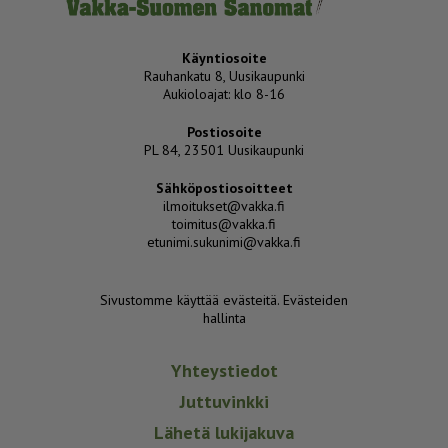
Käyntiosoite
Rauhankatu 8, Uusikaupunki
Aukioloajat: klo 8-16
Postiosoite
PL 84, 23501 Uusikaupunki
Sähköpostiosoitteet
ilmoitukset@vakka.fi
toimitus@vakka.fi
etunimi.sukunimi@vakka.fi
Sivustomme käyttää evästeitä.
Evästeiden
hallinta
Yhteystiedot
Juttuvinkki
Lähetä lukijakuva