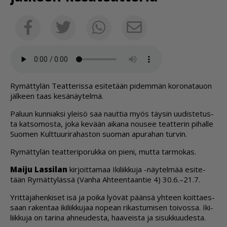
Sähköposti
Facebook
Twitter
Whatsapp
Ry­mät­ty­län Te­at­te­ris­sa esi­te­tään pi­dem­män ko­ro­na­tau­on
jäl­keen taas ke­sä­näy­tel­mä.
Pa­luun kun­ni­ak­si ylei­sö saa naut­tia myös täy­sin uu­dis­te­tus­
ta kat­so­mos­ta, joka ke­vään ai­ka­na nou­see te­at­te­rin pi­hal­le
Suo­men Kult­tuu­ri­ra­has­ton suo­man apu­ra­han tur­vin.
Ry­mät­ty­län te­at­te­ri­po­ruk­ka on pie­ni, mut­ta tar­mo­kas.
Mai­ju Las­si­lan
kir­joit­ta­maa Iki­liik­ku­ja -näy­tel­mää esi­te­
tään Ry­mät­ty­läs­sä (Van­ha Ah­teen­taan­tie 4) 30.6.–21.7.
Yrit­tä­jä­hen­ki­set isä ja poi­ka lyö­vät pään­sä yh­teen koit­ta­es­
saan ra­ken­taa iki­liik­ku­jaa no­pe­an ri­kas­tu­mi­sen toi­vos­sa. Iki­
liik­ku­ja on ta­ri­na ah­neu­des­ta, haa­veis­ta ja si­suk­kuu­des­ta.