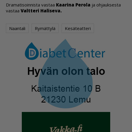
Dra­ma­ti­soin­nis­ta vas­taa
Kaa­ri­na Pe­ro­la
ja oh­jauk­ses­ta
vas­taa
Valt­te­ri Ha­li­se­va.
Naantali
Rymättylä
Kesäteatteri