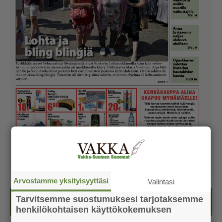
Arvostamme yksityisyyttäsi
Valintasi
Tarvitsemme suostumuksesi tarjotaksemme
Kesälehti (ilmainen)
henkilökohtaisen käyttökokemuksen