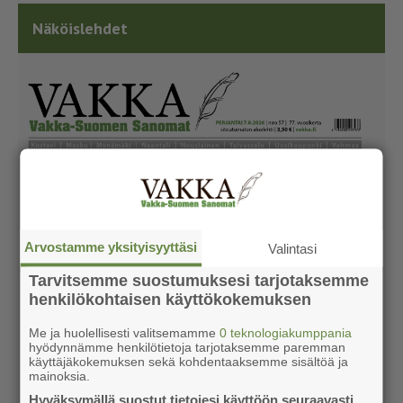
Näköislehdet
Arvostamme yksityisyyttäsi
Valintasi
Tarvitsemme suostumuksesi tarjotaksemme
henkilökohtaisen käyttökokemuksen
Me ja huolellisesti valitsemamme
0 teknologiakumppania
hyödynnämme henkilötietoja tarjotaksemme paremman
käyttäjäkokemuksen sekä kohdentaaksemme sisältöä ja
mainoksia.
Hyväksymällä suostut tietojesi käyttöön seuraavasti