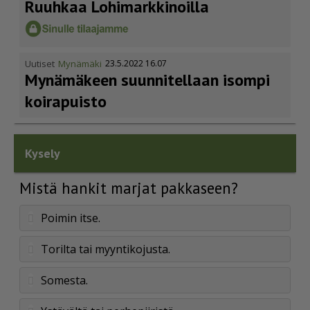
Ruuhkaa Lohimark­ki­noilla
Uutiset
Mynämäki
23.5.2022 16.07
Mynämäkeen suunnitellaan isompi
koirapuisto
Kysely
Mistä hankit marjat pakkaseen?
Poimin itse.
Torilta tai myyntikojusta.
Somesta.