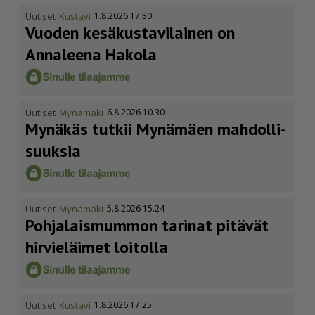
Uutiset
Kustavi
1.8.2026 17.30
Vuoden kesäkus­ta­vi­lainen on
Annaleena Hakola
Uutiset
Mynämäki
6.8.2026 10.30
Mynäkäs tutkii Mynämäen mahdol­li­
suuksia
Uutiset
Mynämäki
5.8.2026 15.24
Pohja­lais­mummon tarinat pitävät
hirvieläimet loitolla
Uutiset
Kustavi
1.8.2026 17.25