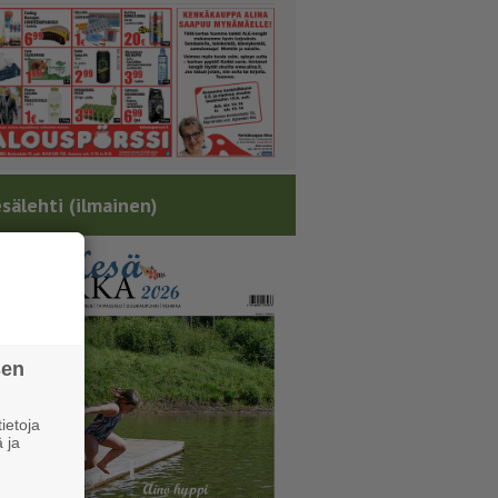
sälehti (ilmainen)
sen
ietoja
 ja