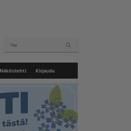
Näköislehti
Kirjaudu