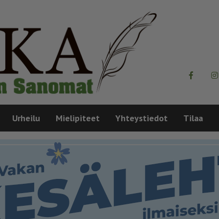
Urheilu
Mielipiteet
Yhteystiedot
Tilaa