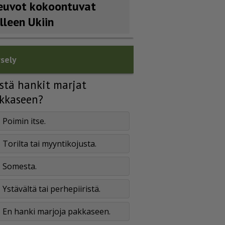
euvot kokoontuvat
älleen Ukiin
sely
stä hankit marjat
kkaseen?
Poimin itse.
Torilta tai myyntikojusta.
Somesta.
Ystävältä tai perhepiiristä.
En hanki marjoja pakkaseen.