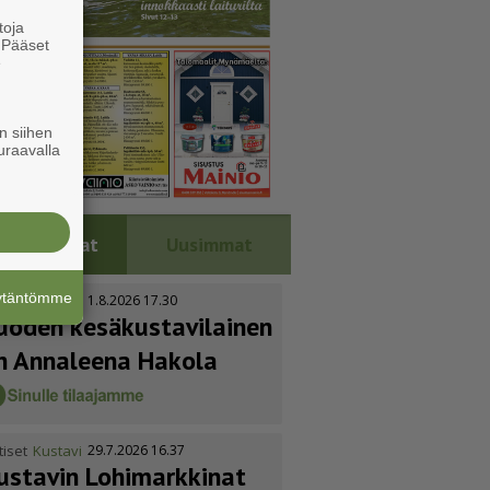
toja
. Pääset
e
n siihen
uraavalla
Luetuimmat
Uusimmat
äytäntömme
tiset
Kustavi
1.8.2026 17.30
uoden kesäkus­ta­vi­lainen
n Annaleena Hakola
tiset
Kustavi
29.7.2026 16.37
ustavin Lohimarkkinat