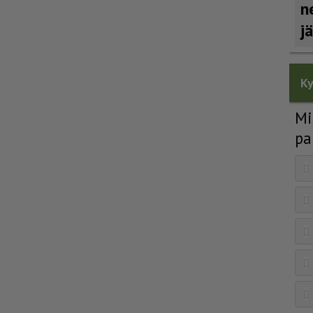
n
j
Ky
Mi
pa