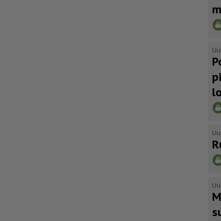
m
Uu
P
p
l
Uu
R
Uu
M
s