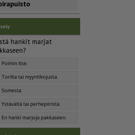
oirapuisto
sely
stä hankit marjat
kkaseen?
Poimin itse.
Torilta tai myyntikojusta.
Somesta.
Ystävältä tai perhepiiristä.
En hanki marjoja pakkaseen.