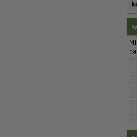
k
Ky
Mi
pa