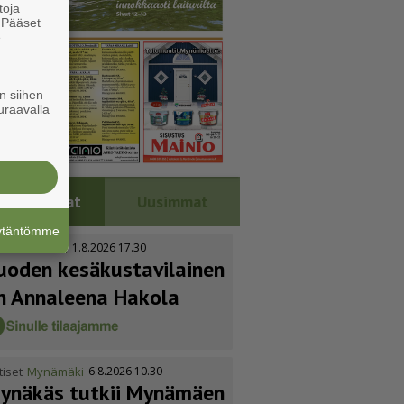
toja
. Pääset
e
n siihen
uraavalla
Luetuimmat
Uusimmat
äytäntömme
tiset
Kustavi
1.8.2026 17.30
uoden kesäkus­ta­vi­lainen
n Annaleena Hakola
tiset
Mynämäki
6.8.2026 10.30
ynäkäs tutkii Mynämäen