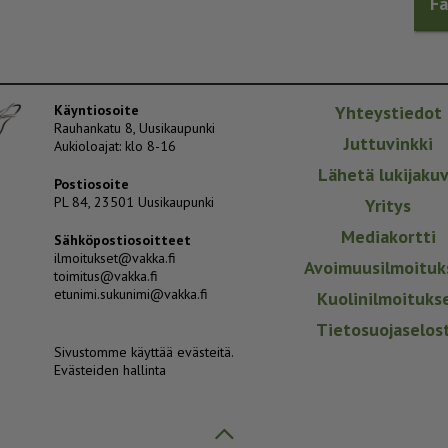
F
Käyntiosoite
Yhteystiedot
Rauhankatu 8, Uusikaupunki
Juttuvinkki
Aukioloajat: klo 8-16
Lähetä lukijaku
Postiosoite
PL 84, 23501 Uusikaupunki
Yritys
Mediakortti
Sähköpostiosoitteet
ilmoitukset@vakka.fi
Avoimuusilmoituk
toimitus@vakka.fi
etunimi.sukunimi@vakka.fi
Kuolinilmoituks
Tietosuojaselos
Sivustomme käyttää evästeitä.
Evästeiden hallinta