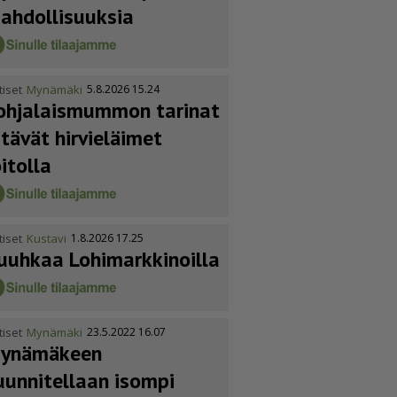
ahdol­li­suuksia
tiset
Mynämäki
5.8.2026 15.24
ohja­lais­mummon tarinat
itävät hirvieläimet
oitolla
tiset
Kustavi
1.8.2026 17.25
uuhkaa Lohimark­ki­noilla
tiset
Mynämäki
23.5.2022 16.07
ynämäkeen
uunnitellaan isompi