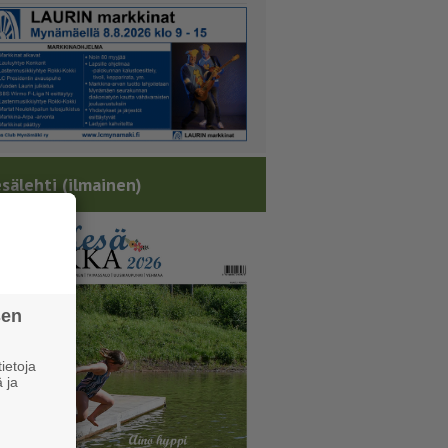
sälehti (ilmainen)
sen
ietoja
 ja