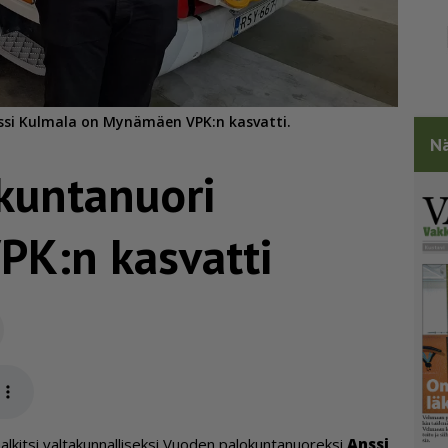
ssi Kulmala on Mynämäen VPK:n kasvatti.
Nä
kuntanuori
K:n kasvatti
Sähköposti
app
kit­si val­ta­kun­nal­li­sek­si Vuo­den pa­lo­kun­ta­nuo­rek­si
Ans­si