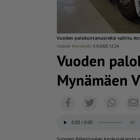
Vuoden palokuntanuoreksi valittu An
Uutiset
Mynämäki
5.9.2025 12.24
Vuoden palo
Mynämäen VP
Facebook
Twitter
Whats
Suo­men Pe­las­tu­sa­lan Kes­kus­jär­jes­tö pal­