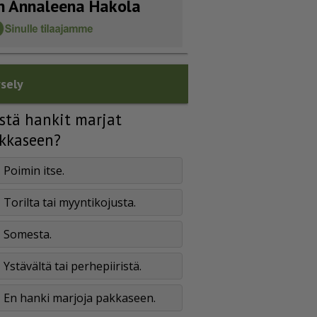
n Annaleena Hakola
sely
stä hankit marjat
kkaseen?
Poimin itse.
Torilta tai myyntikojusta.
Somesta.
Ystävältä tai perhepiiristä.
En hanki marjoja pakkaseen.