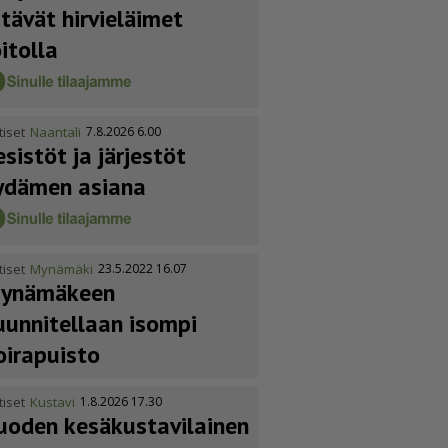
itävät hirvieläimet
oitolla
tiset
Naantali
7.8.2026 6.00
esistöt ja järjestöt
ydämen asiana
tiset
Mynämäki
23.5.2022 16.07
ynämäkeen
uunnitellaan isompi
oirapuisto
tiset
Kustavi
1.8.2026 17.30
uoden kesäkus­ta­vi­lainen