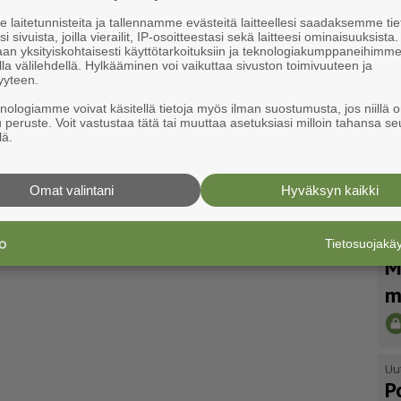
laitetunnisteita ja tallennamme evästeitä laitteellesi saadaksemme tie
i sivuista, joilla vierailit, IP-osoitteestasi sekä laitteesi ominaisuuksista
an yksityiskohtaisesti käyttötarkoituksiin ja teknologiakumppaneihimm
la välilehdellä. Hylkääminen voi vaikuttaa sivuston toimivuuteen ja
yyteen.
knologiamme voivat käsitellä tietoja myös ilman suostumusta, jos niillä o
u peruste. Voit vastustaa tätä tai muuttaa asetuksiasi milloin tahansa se
lä.
Omat valintani
Hyväksyn kaikki
Tietosuojak
Uu
M
m
Uu
P