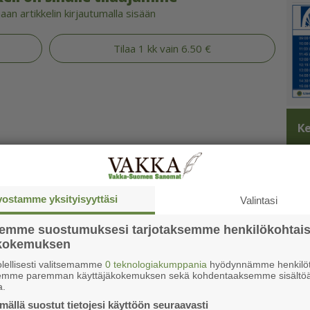
an artikkelin kirjautumalla sisään
Tilaa 1 kk vain 6.50 €
Ke
vostamme yksityisyyttäsi
Valintasi
semme suostumuksesi tarjotaksemme henkilökohtai
ökokemuksen
lellisesti valitsemamme
0 teknologiakumppania
hyödynnämme henkilöt
semme paremman käyttäjäkokemuksen sekä kohdentaaksemme sisältöä
a.
ällä suostut tietojesi käyttöön seuraavasti