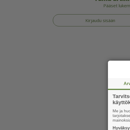
Pääset lukema
Kirjaudu sisään
Ar
Tarvit
käytt
Me ja huo
tarjotak
mainoksi
Hyväksym