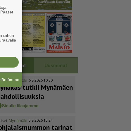
toja
. Pääset
e
n siihen
uraavalla
Luetuimmat
Uusimmat
äytäntömme
tiset
Mynämäki
6.8.2026 10.30
ynäkäs tutkii Mynämäen
ahdol­li­suuksia
tiset
Mynämäki
5.8.2026 15.24
ohja­lais­mummon tarinat