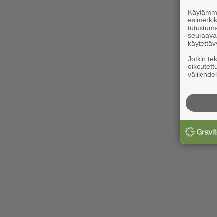
Käytämme 
esimerkiks
tutustuma
seuraaval
käytettäv
Jotkin te
oikeutett
välilehdel