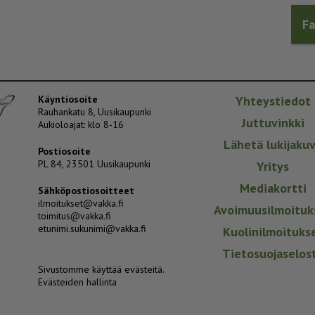
F
Käyntiosoite
Yhteystiedot
Rauhankatu 8, Uusikaupunki
Juttuvinkki
Aukioloajat: klo 8-16
Lähetä lukijaku
Postiosoite
PL 84, 23501 Uusikaupunki
Yritys
Mediakortti
Sähköpostiosoitteet
ilmoitukset@vakka.fi
Avoimuusilmoituk
toimitus@vakka.fi
etunimi.sukunimi@vakka.fi
Kuolinilmoituks
Tietosuojaselos
Sivustomme käyttää evästeitä.
Evästeiden hallinta