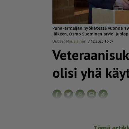
Puna-armeijan hyökätessä vuonna 193
jälkeen, Osmo Suominen arvioi juhla
Uutiset
Nousiainen
7.12.2025 16.07
Veteraa­ni­su­
olisi yhä käy
Tämä artikk