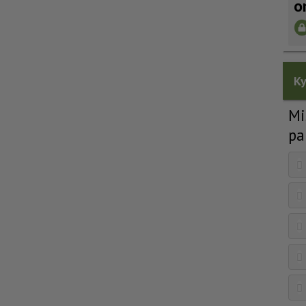
o
Ky
Mi
pa