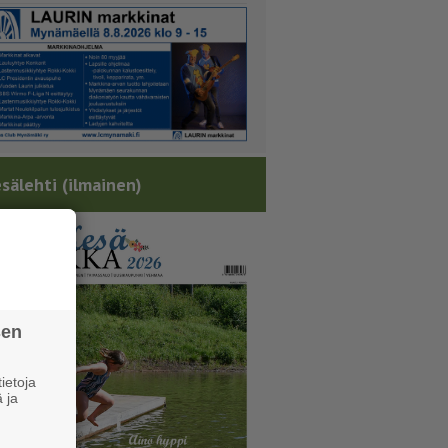
sälehti (ilmainen)
sen
ietoja
 ja