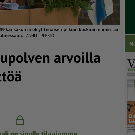
9 kansakunta oli yhtenäisempi kuin koskaan ennen tai
puheessaan.
ANNELI PERKIÖ
Nä
ku­polven arvoilla
ttöä
eli on sinulle tilaajamme