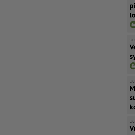
p
l
Uu
V
s
Uu
M
s
k
Uu
V