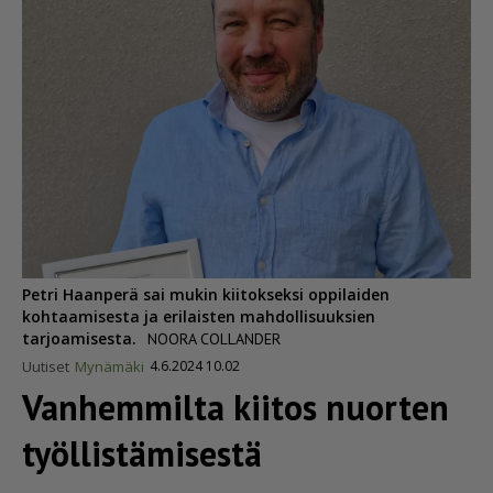
Petri Haanperä sai mukin kiitokseksi oppilaiden
kohtaamisesta ja erilaisten mahdollisuuksien
tarjoamisesta.
NOORA COLLANDER
Uutiset
Mynämäki
4.6.2024 10.02
Vanhemmilta kiitos nuorten
työllis­tä­mi­sestä