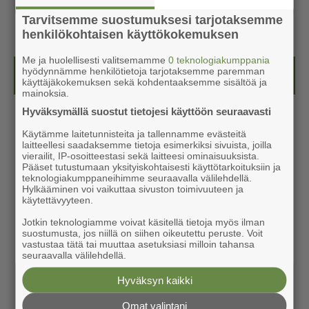
Tarvitsemme suostumuksesi tarjotaksemme
henkilökohtaisen käyttökokemuksen
Me ja huolellisesti valitsemamme
0 teknologiakumppania
hyödynnämme henkilötietoja tarjotaksemme paremman
Kesälehti (ilmainen)
käyttäjäkokemuksen sekä kohdentaaksemme sisältöä ja
mainoksia.
Hyväksymällä suostut tietojesi käyttöön seuraavasti
Käytämme laitetunnisteita ja tallennamme evästeitä
laitteellesi saadaksemme tietoja esimerkiksi sivuista, joilla
vierailit, IP-osoitteestasi sekä laitteesi ominaisuuksista.
Pääset tutustumaan yksityiskohtaisesti käyttötarkoituksiin ja
teknologiakumppaneihimme seuraavalla välilehdellä.
Hylkääminen voi vaikuttaa sivuston toimivuuteen ja
käytettävyyteen.
Jotkin teknologiamme voivat käsitellä tietoja myös ilman
suostumusta, jos niillä on siihen oikeutettu peruste. Voit
vastustaa tätä tai muuttaa asetuksiasi milloin tahansa
seuraavalla välilehdellä.
Hyväksyn kaikki
Omat valintani