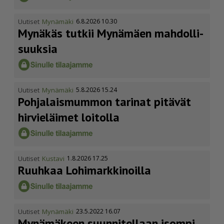
Uutiset
Mynämäki
6.8.2026 10.30
Mynäkäs tutkii Mynämäen mahdol­li­
suuksia
Uutiset
Mynämäki
5.8.2026 15.24
Pohja­lais­mummon tarinat pitävät
hirvieläimet loitolla
Uutiset
Kustavi
1.8.2026 17.25
Ruuhkaa Lohimark­ki­noilla
Uutiset
Mynämäki
23.5.2022 16.07
Mynämäkeen suunnitellaan isompi