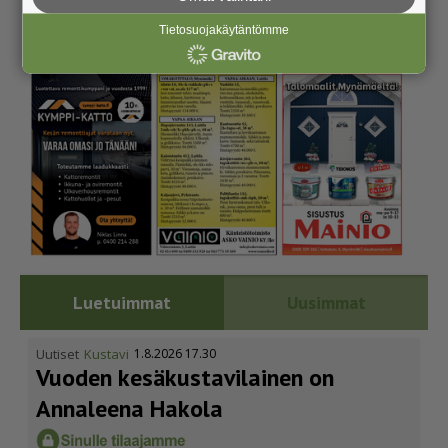
Tietosuojakäytäntömme
Luetuimmat
Uusimmat
Uutiset
Kustavi
1.8.2026 17.30
Vuoden kesäkus­ta­vi­lainen on
Annaleena Hakola