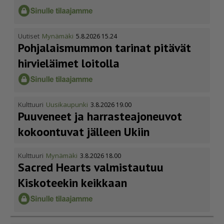
Uutiset
Mynämäki
5.8.2026 15.24
Pohja­lais­mummon tarinat pitävät
hirvieläimet loitolla
Kulttuuri
Uusikaupunki
3.8.2026 19.00
Puuveneet ja harras­te­a­jo­neuvot
kokoontuvat jälleen Ukiin
Kulttuuri
Mynämäki
3.8.2026 18.00
Sacred Hearts valmistautuu
Kiskoteekin keikkaan