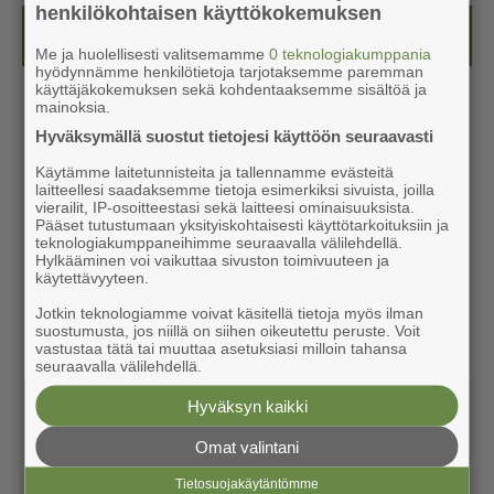
henkilökohtaisen käyttökokemuksen
Kesälehti (ilmainen)
Me ja huolellisesti valitsemamme
0 teknologiakumppania
hyödynnämme henkilötietoja tarjotaksemme paremman
käyttäjäkokemuksen sekä kohdentaaksemme sisältöä ja
mainoksia.
Hyväksymällä suostut tietojesi käyttöön seuraavasti
Käytämme laitetunnisteita ja tallennamme evästeitä
laitteellesi saadaksemme tietoja esimerkiksi sivuista, joilla
vierailit, IP-osoitteestasi sekä laitteesi ominaisuuksista.
Pääset tutustumaan yksityiskohtaisesti käyttötarkoituksiin ja
teknologiakumppaneihimme seuraavalla välilehdellä.
Hylkääminen voi vaikuttaa sivuston toimivuuteen ja
käytettävyyteen.
Jotkin teknologiamme voivat käsitellä tietoja myös ilman
suostumusta, jos niillä on siihen oikeutettu peruste. Voit
vastustaa tätä tai muuttaa asetuksiasi milloin tahansa
seuraavalla välilehdellä.
Hyväksyn kaikki
Omat valintani
Tietosuojakäytäntömme