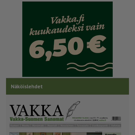
Näköislehdet