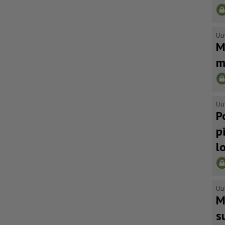
Uu
M
m
Uu
P
p
l
Uu
M
s