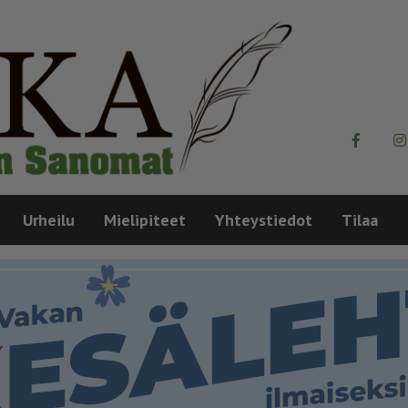
Urheilu
Mielipiteet
Yhteystiedot
Tilaa