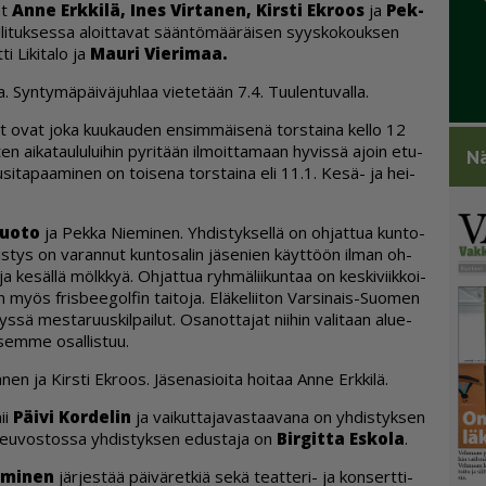
vat
An­ne Erk­ki­lä, Ines Vir­ta­nen, Kirs­ti Ek­roos
ja
Pek­
l­li­tuk­ses­sa aloit­ta­vat sään­tö­mää­räi­sen syys­ko­kouk­sen
­ti Li­ki­ta­lo ja
Mau­ri Vie­ri­maa.
yn­ty­mä­päi­vä­juh­laa vie­te­tään 7.4. Tuu­len­tu­val­la.
mi­set ovat joka kuu­kau­den en­sim­mäi­se­nä tors­tai­na kel­lo 12
en ai­ka­tau­lu­lui­hin py­ri­tään il­moit­ta­maan hy­vis­sä ajoin etu­
Nä
i­ta­paa­mi­nen on toi­se­na tors­tai­na eli 11.1. Kesä- ja hei­
luo­to
ja Pek­ka Nie­mi­nen. Yh­dis­tyk­sel­lä on oh­jat­tua kun­to­
yh­dis­tys on va­ran­nut kun­to­sa­lin jä­se­nien käyt­töön il­man oh­
 ja ke­säl­lä mölk­kyä. Oh­jat­tua ryh­mä­lii­kun­taa on kes­ki­viik­koi­
 myös fris­bee­gol­fin tai­to­ja. Elä­ke­lii­ton Var­si­nais-Suo­men
s­sä mes­ta­ruus­kil­pai­lut. Osa­not­ta­jat nii­hin va­li­taan alu­e­
k­sem­me osal­lis­tuu.
nen ja Kirs­ti Ek­roos. Jä­se­na­si­oi­ta hoi­taa An­ne Erk­ki­lä.
mii
Päi­vi Kor­de­lin
ja vai­kut­ta­ja­vas­taa­va­na on yh­dis­tyk­sen
neu­vos­tos­sa yh­dis­tyk­sen edus­ta­ja on
Bir­git­ta Es­ko­la
.
l­mi­nen
jär­jes­tää päi­vä­ret­kiä sekä te­at­te­ri- ja kon­sert­ti­