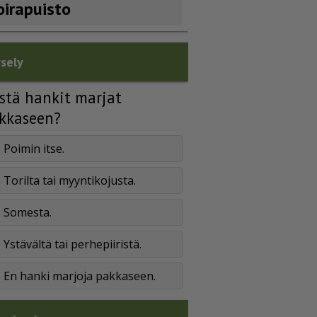
oirapuisto
sely
stä hankit marjat
kkaseen?
Poimin itse.
Torilta tai myyntikojusta.
Somesta.
Ystävältä tai perhepiiristä.
En hanki marjoja pakkaseen.