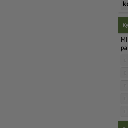
k
Ky
Mi
pa