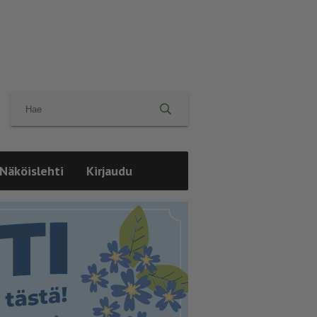
Näköislehti
Kirjaudu