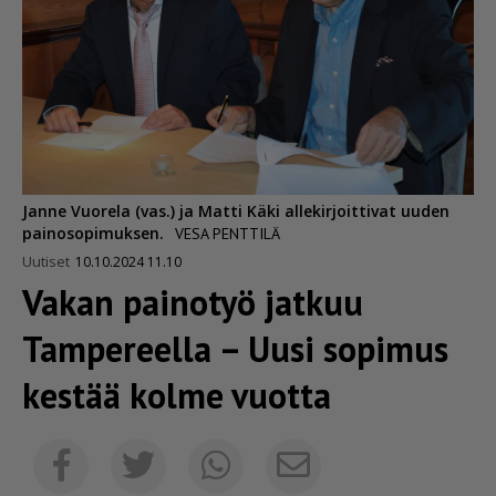
Janne Vuorela (vas.) ja Matti Käki allekirjoittivat uuden
painosopimuksen.
VESA PENTTILÄ
Uutiset
10.10.2024 11.10
Vakan painotyö jatkuu
Tampereella – Uusi sopimus
kestää kolme vuotta
Sähköposti
Facebook
Twitter
Whatsapp