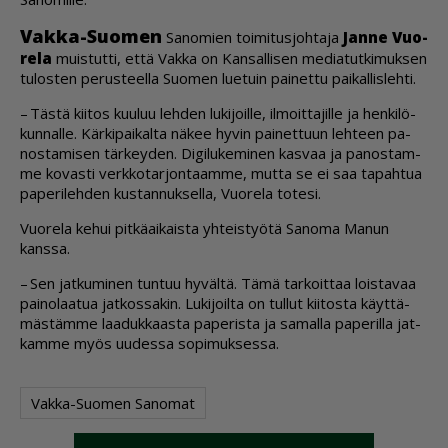
Vak­ka-Suo­men
Sa­no­mien toi­mi­tus­joh­ta­ja
Jan­ne Vuo­
re­la
muis­tut­ti, et­tä Vak­ka on Kan­sal­li­sen me­di­a­tut­ki­muk­sen
tu­los­ten pe­rus­teel­la Suo­men lu­e­tuin pai­net­tu pai­kal­lis­leh­ti.
– Täs­tä kii­tos kuu­luu leh­den lu­ki­joil­le, il­moit­ta­jil­le ja hen­ki­lö­
kun­nal­le. Kär­ki­pai­kal­ta nä­kee hy­vin pai­net­tuun leh­teen pa­
nos­ta­mi­sen tär­key­den. Di­gi­lu­ke­mi­nen kas­vaa ja pa­nos­tam­
me ko­vas­ti verk­ko­tar­jon­taam­me, mut­ta se ei saa ta­pah­tua
pa­pe­ri­leh­den kus­tan­nuk­sel­la, Vuo­re­la to­te­si.
Vuo­re­la ke­hui pit­kä­ai­kais­ta yh­teis­työ­tä Sa­no­ma Ma­nun
kans­sa.
– Sen jat­ku­mi­nen tun­tuu hy­väl­tä. Tämä tar­koit­taa lois­ta­vaa
pai­no­laa­tua jat­kos­sa­kin. Lu­ki­joil­ta on tul­lut kii­tos­ta käyt­tä­
mäs­täm­me laa­duk­kaas­ta pa­pe­ris­ta ja sa­mal­la pa­pe­ril­la jat­
kam­me myös uu­des­sa so­pi­muk­ses­sa.
Vakka-Suomen Sanomat