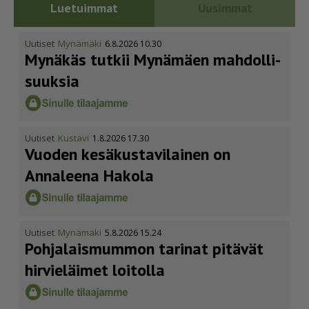
Luetuimmat
Uusimmat
Uutiset
Mynämäki
6.8.2026 10.30
Mynäkäs tutkii Mynämäen mahdol­li­
suuksia
Uutiset
Kustavi
1.8.2026 17.30
Vuoden kesäkus­ta­vi­lainen on
Annaleena Hakola
Uutiset
Mynämäki
5.8.2026 15.24
Pohja­lais­mummon tarinat pitävät
hirvieläimet loitolla