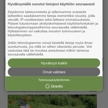
Hyväksymällä suostut tietojesi käyttöön seuraavasti
Käytämme laitetunnisteita ja tallennamme evästeitä
laitteellesi saadaksemme tietoja esimerkiksi sivuista, joilla
vierailit, IP-osoitteestasi sekä laitteesi ominaisuuksista.
Pääset tutustumaan yksityiskohtaisesti käyttötarkoituksiin ja
teknologiakumppaneihimme seuraavalla välilehdellä.
Hylkääminen voi vaikuttaa sivuston toimivuuteen ja
käytettävyyteen.
Jotkin teknologiamme voivat käsitellä tietoja myös ilman
suostumusta, jos niillä on siihen oikeutettu peruste. Voit
vastustaa tätä tai muuttaa asetuksiasi milloin tahansa
seuraavalla välilehdellä.
Hyväksyn kaikki
Kesälehti (ilmainen)
Omat valintani
Tietosuojakäytäntömme