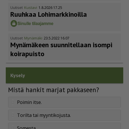
Uutiset
Kustavi
1.8.2026 17.25
Ruuhkaa Lohimark­ki­noilla
Uutiset
Mynämäki
23.5.2022 16.07
Mynämäkeen suunnitellaan isompi
koirapuisto
Kysely
Mistä hankit marjat pakkaseen?
Poimin itse.
Torilta tai myyntikojusta.
Somesta.