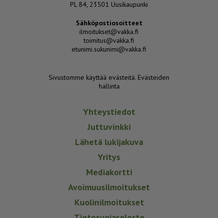
PL 84, 23501 Uusikaupunki
Sähköpostiosoitteet
ilmoitukset@vakka.fi
toimitus@vakka.fi
etunimi.sukunimi@vakka.fi
Sivustomme käyttää evästeitä.
Evästeiden
hallinta
Yhteystiedot
Juttuvinkki
Lähetä lukijakuva
Yritys
Mediakortti
Avoimuusilmoitukset
Kuolinilmoitukset
Tietosuojaseloste