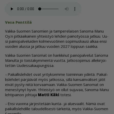
Vesa Pent­ti­lä
Vak­ka-Suo­men Sa­no­mien ja tam­pe­re­lai­sen Sa­no­ma Manu
Oy:n pit­kä­ai­kai­nen yh­teis­työ leh­den pai­no­työs­sä jat­kuu. Uu­
si pai­no­pal­ve­lui­den kol­me­vuo­ti­nen so­pi­mus­kau­si al­kaa en­si
vuo­den alus­sa ja jat­kuu vuo­den 2027 lop­puun saak­ka.
Vak­ka-Suo­men Sa­no­mat on hank­ki­nut pai­no­pal­ve­lut Sa­no­ma
Ma­nul­ta jo tois­ta­kym­men­tä vuot­ta. Jat­ko­so­pi­mus al­le­kir­joi­
tet­tiin Uu­des­sa­kau­pun­gis­sa.
– Pai­kal­lis­leh­det ovat yri­tyk­sem­me toi­min­nan ydin­tä. Pai­kal­
lis­leh­det pär­jää­vät myös jat­kos­sa, sil­lä kan­sain­vä­li­set jä­tit
ei­vät pys­ty nii­tä kor­vaa­maan. Vak­ka-Suo­men Sa­no­mat on
me­nes­ty­nyt hy­vin. Yh­teis­työ on ol­lut su­ju­vaa, Sa­no­ma Manu
leh­ti­pai­non joh­ta­ja
Mat­ti Käki
to­te­si.
– En­si vuon­na jär­jes­te­tään kun­ta- ja alu­e­vaa­lit. Nämä ovat
pai­kal­lis­leh­dil­le ta­lou­del­li­ses­ti tär­kei­tä, myös Vak­ka-Suo­men
Sa­no­mil­le.