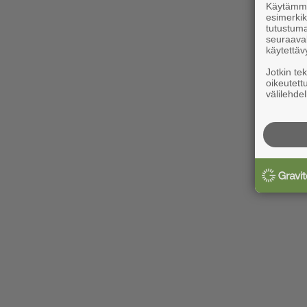
Käytämme 
esimerkiks
tutustuma
seuraaval
käytettäv
Jotkin te
oikeutett
välilehdel