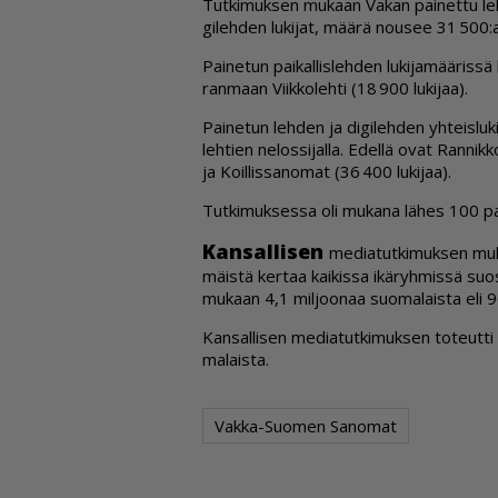
Tut­ki­muk­sen mu­kaan Va­kan pai­net­tu leh­t
gi­leh­den lu­ki­jat, mää­rä nou­see 31 500:
Pai­ne­tun pai­kal­lis­leh­den lu­ki­ja­mää­ris
ran­maan Viik­ko­leh­ti (18 900 lu­ki­jaa).
Pai­ne­tun leh­den ja di­gi­leh­den yh­teis­lu­
leh­tien ne­los­si­jal­la. Edel­lä ovat Ran­nik
ja Koil­lis­sa­no­mat (36 400 lu­ki­jaa).
Tut­ki­muk­ses­sa oli mu­ka­na lä­hes 100 pai­
Kan­sal­li­sen
me­di­a­tut­ki­muk­sen mu­
mäis­tä ker­taa kai­kis­sa ikä­ryh­mis­sä suo
mu­kaan 4,1 mil­joo­naa suo­ma­lais­ta eli 96
Kan­sal­li­sen me­di­a­tut­ki­muk­sen to­teu
ma­lais­ta.
Vakka-Suomen Sanomat