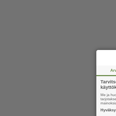
Ar
Tarvit
käytt
Me ja huo
tarjotak
mainoksi
Hyväksym