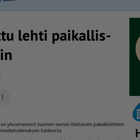
u lehti paikal­lis­
in
Sähköposti
app
yli­voi­mai­ses­ti Suo­men lu­e­tuin ti­lat­ta­vien pai­kal­lis­leh­tien
e­di­a­tut­ki­muk­sen tu­lok­sis­ta.