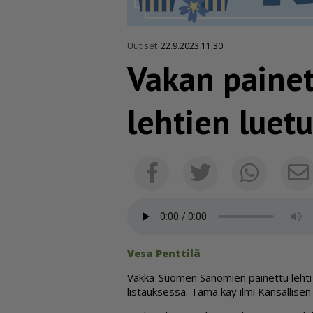
Uutiset
22.9.2023 11.30
Vakan painett
lehtien luetu
Facebook
Twitter
Whats
Vesa Pent­ti­lä
Vak­ka-Suo­men Sa­no­mien pai­net­tu leh­ti on 
lis­tauk­ses­sa. Tämä käy il­mi Kan­sal­li­sen m