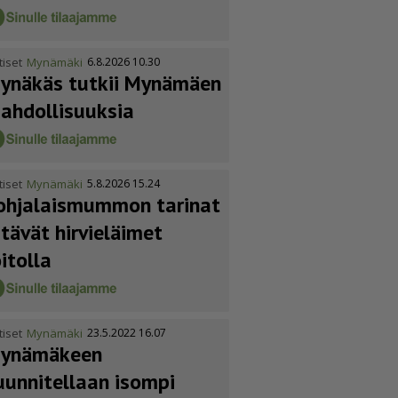
tiset
Mynämäki
6.8.2026 10.30
ynäkäs tutkii Mynämäen
ahdol­li­suuksia
tiset
Mynämäki
5.8.2026 15.24
ohja­lais­mummon tarinat
itävät hirvieläimet
oitolla
tiset
Mynämäki
23.5.2022 16.07
ynämäkeen
uunnitellaan isompi