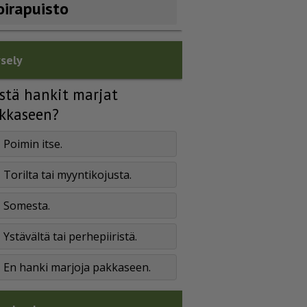
oirapuisto
sely
stä hankit marjat
kkaseen?
Poimin itse.
Torilta tai myyntikojusta.
Somesta.
Ystävältä tai perhepiiristä.
En hanki marjoja pakkaseen.