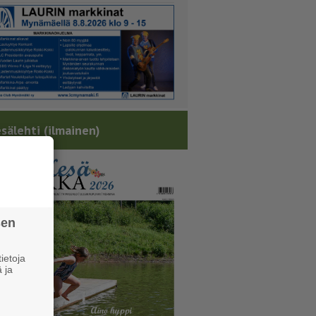
sälehti (ilmainen)
sen
ietoja
 ja