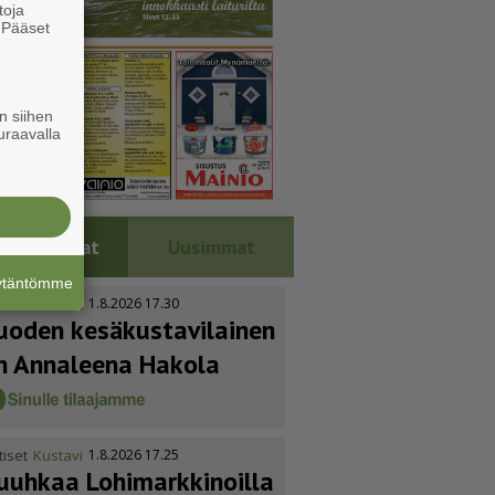
toja
. Pääset
e
n siihen
uraavalla
Luetuimmat
Uusimmat
äytäntömme
tiset
Kustavi
1.8.2026 17.30
uoden kesäkus­ta­vi­lainen
n Annaleena Hakola
tiset
Kustavi
1.8.2026 17.25
uuhkaa Lohimark­ki­noilla