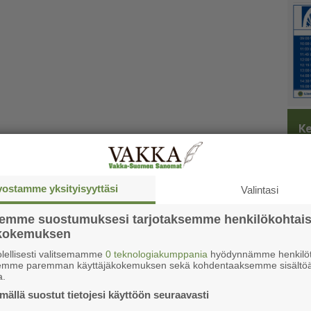
Ke
vostamme yksityisyyttäsi
Valintasi
semme suostumuksesi tarjotaksemme henkilökohtai
ökokemuksen
lellisesti valitsemamme
0 teknologiakumppania
hyödynnämme henkilöt
semme paremman käyttäjäkokemuksen sekä kohdentaaksemme sisältöä
a.
ällä suostut tietojesi käyttöön seuraavasti