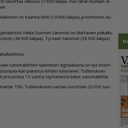
i ta­voit­taa vii­kos­sa 27 600 lu­ki­jaa. Kun tä­hän li­sä­tään di­
aan.
­sä kak­ko­nen on Kaa­ri­na-leh­ti (19 000 lu­ki­jaa) ja kol­mo­nen Au­
ki­ja­mää­ris­sä Vak­ka-Suo­men Sa­no­mat on ti­lat­ta­vien pai­kal­lis­
­ko­seu­tu (46 900 lu­ki­jaa), Tyr­vään Sa­no­mat (38 500 lu­ki­jaa)
Nä
kal­lis­leh­teä.
kaan sa­no­ma­leh­tien lu­ke­mi­nen di­gi­taa­li­se­na on nyt en­sim­
­si­tum­paa kuin pai­ne­tun leh­den lu­ke­mi­nen. Tut­ki­muk­sen
 pro­sent­tia 15 vuot­ta täyt­tä­neis­tä lu­kee sa­no­ma­leh­tiä.
t­ti Kan­tar TNS. Tut­ki­muk­seen vas­taa vuo­sit­tain 23 000 suo­