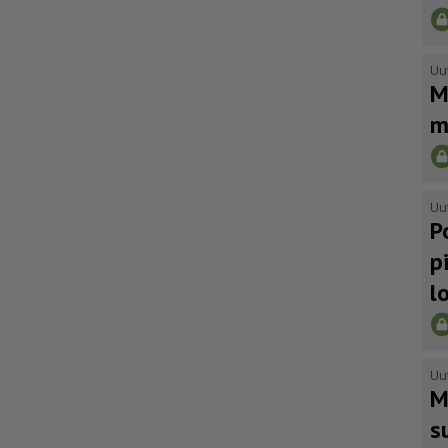
Uu
M
m
Uu
P
p
l
Uu
M
s