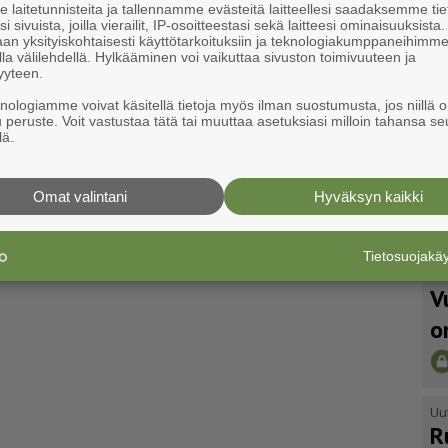
laitetunnisteita ja tallennamme evästeitä laitteellesi saadaksemme tie
i sivuista, joilla vierailit, IP-osoitteestasi sekä laitteesi ominaisuuksista
an yksityiskohtaisesti käyttötarkoituksiin ja teknologiakumppaneihimm
la välilehdellä. Hylkääminen voi vaikuttaa sivuston toimivuuteen ja
yyteen.
knologiamme voivat käsitellä tietoja myös ilman suostumusta, jos niillä o
u peruste. Voit vastustaa tätä tai muuttaa asetuksiasi milloin tahansa se
lä.
Omat valintani
Hyväksyn kaikki
Tietosuojak
Uu
V
o
Uu
R