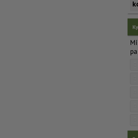
k
Ky
Mi
pa