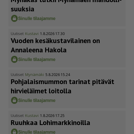
suuksia
Uutiset
Kustavi
1.8.2026 17.30
Vuoden kesäkus­ta­vi­lainen on
Annaleena Hakola
Uutiset
Mynämäki
5.8.2026 15.24
Pohja­lais­mummon tarinat pitävät
hirvieläimet loitolla
Uutiset
Kustavi
1.8.2026 17.25
Ruuhkaa Lohimark­ki­noilla