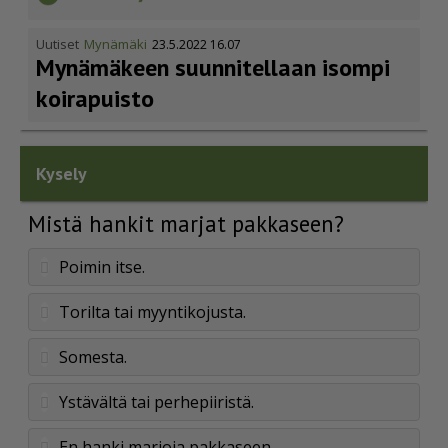
Uutiset
Mynämäki
23.5.2022 16.07
Mynämäkeen suunnitellaan isompi
koirapuisto
Kysely
Mistä hankit marjat pakkaseen?
Poimin itse.
Torilta tai myyntikojusta.
Somesta.
Ystävältä tai perhepiiristä.
En hanki marjoja pakkaseen.