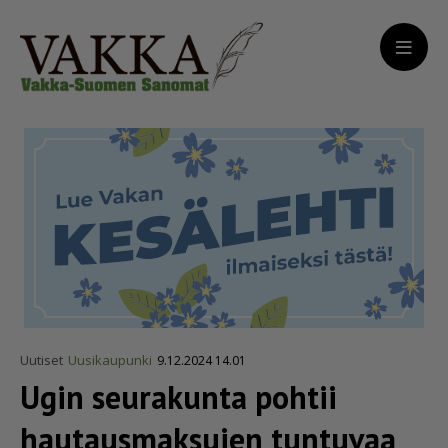
Uutiset
Uusikaupunki
9.12.2024 14.01
Ugin seurakunta pohtii
hautaus­mak­sujen tuntuvaa