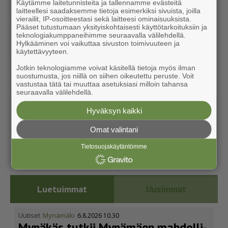
Käytämme laitetunnisteita ja tallennamme evästeitä
laitteellesi saadaksemme tietoja esimerkiksi sivuista, joilla
vierailit, IP-osoitteestasi sekä laitteesi ominaisuuksista.
Pääset tutustumaan yksityiskohtaisesti käyttötarkoituksiin ja
teknologiakumppaneihimme seuraavalla välilehdellä.
Hylkääminen voi vaikuttaa sivuston toimivuuteen ja
käytettävyyteen.
Jotkin teknologiamme voivat käsitellä tietoja myös ilman
suostumusta, jos niillä on siihen oikeutettu peruste. Voit
vastustaa tätä tai muuttaa asetuksiasi milloin tahansa
seuraavalla välilehdellä.
Hyväksyn kaikki
Omat valintani
Tietosuojakäytäntömme
Luetuimmat
Uusimmat
Uutiset
Mynämäki
6.8.2026 10.30
Mynäkäs tutkii Mynämäen mahdol­li­