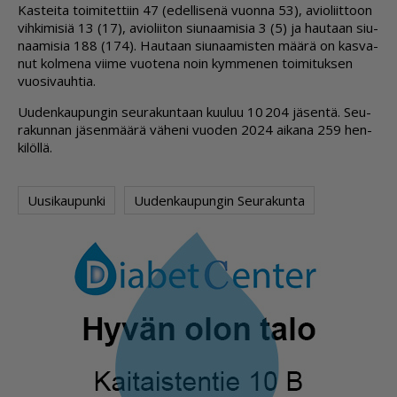
Kas­tei­ta toi­mi­tet­tiin 47 (edel­li­se­nä vuon­na 53), avi­o­liit­toon
vih­ki­mi­siä 13 (17), avi­o­lii­ton siu­naa­mi­sia 3 (5) ja hau­taan siu­
naa­mi­sia 188 (174). Hau­taan siu­naa­mis­ten mää­rä on kas­va­
nut kol­me­na vii­me vuo­te­na noin kym­me­nen toi­mi­tuk­sen
vuo­si­vauh­tia.
Uu­den­kau­pun­gin seu­ra­kun­taan kuu­luu 10 204 jä­sen­tä. Seu­
ra­kun­nan jä­sen­mää­rä vä­he­ni vuo­den 2024 ai­ka­na 259 hen­
ki­löl­lä.
Uusikaupunki
Uudenkaupungin Seurakunta