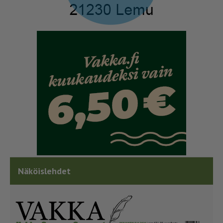
Näköislehdet