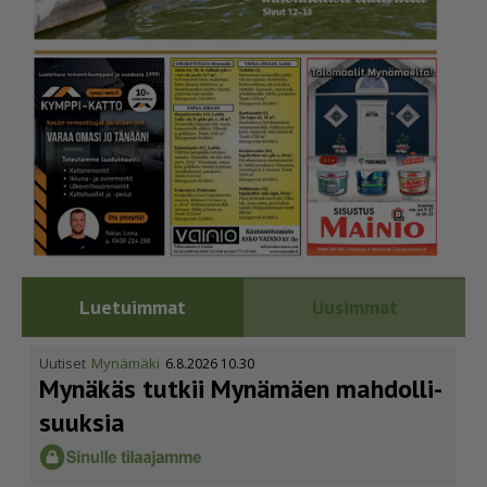
Luetuimmat
Uusimmat
Uutiset
Mynämäki
6.8.2026 10.30
Mynäkäs tutkii Mynämäen mahdol­li­
suuksia