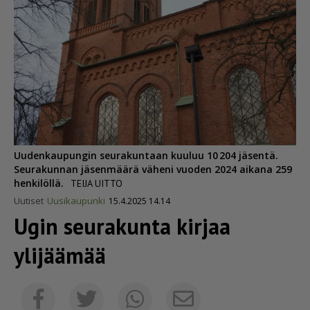
Uudenkaupungin seurakuntaan kuuluu 10 204 jäsentä.
Seurakunnan jäsenmäärä väheni vuoden 2024 aikana 259
henkilöllä.
TEIJA UITTO
Uutiset
Uusikaupunki
15.4.2025 14.14
Ugin seurakunta kirjaa
ylijäämää
Sähköposti
Facebook
Twitter
Whatsapp