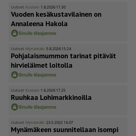
Uutiset
Kustavi
1.8.2026 17.30
Vuoden kesäkus­ta­vi­lainen on
Annaleena Hakola
Uutiset
Mynämäki
5.8.2026 15.24
Pohja­lais­mummon tarinat pitävät
hirvieläimet loitolla
Uutiset
Kustavi
1.8.2026 17.25
Ruuhkaa Lohimark­ki­noilla
Uutiset
Mynämäki
23.5.2022 16.07
Mynämäkeen suunnitellaan isompi