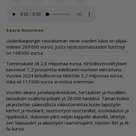
Saa­ra Huo­vi­nen
Uu­den­kau­pun­gin seu­ra­kun­nan vii­me vuo­den tu­los on yli­jää­
mäi­nen 269 000 eu­roa, jos­ta si­joi­tu­so­mai­suu­den tuot­to­ja
on 169 000 eu­roa.
Toi­min­ta­ka­te oli 2,8 mil­joo­naa eu­roa. Kir­kol­lis­ve­ro­ti­li­tyk­set
kas­voi­vat 1,2 pro­sent­tia edel­li­seen vuo­teen ver­rat­tu­na.
Vuon­na 2024 kir­kol­lis­ve­roa ti­li­tet­tiin 3,2 mil­joo­naa eu­roa,
mikä oli 117 000 eu­roa ar­vi­oi­tua enem­män.
Vuo­den ai­ka­na ju­ma­lan­pal­ve­luk­siin, har­tauk­siin ja mu­siik­ki­ti­
lai­suuk­siin osal­lis­tui pit­käl­ti yli 26 000 hen­ki­löä. Tä­män li­säk­si
jär­jes­tet­tiin sään­nöl­lis­tä viik­ko­toi­min­taa ku­ten lap­si­työn
ker­hot ja mus­ka­rit, nuo­ri­so­työn nuor­te­nil­lat, isos­kou­lu­tus ja
rip­pi­kou­lut, di­a­ko­ni­an pii­rit nel­jän kap­pe­lin alu­eel­la, lä­he­tyk­
sen ti­lai­suu­det ja ai­kuis­työn raa­mat­tu­pii­rit, nais­ten il­lat ja Al­
fa-kurs­si.