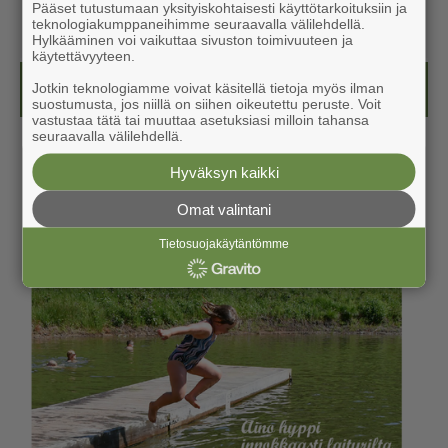
Pääset tutustumaan yksityiskohtaisesti käyttötarkoituksiin ja
teknologiakumppaneihimme seuraavalla välilehdellä.
Hylkääminen voi vaikuttaa sivuston toimivuuteen ja
käytettävyyteen.
Kesälehti (ilmainen)
Jotkin teknologiamme voivat käsitellä tietoja myös ilman
suostumusta, jos niillä on siihen oikeutettu peruste. Voit
vastustaa tätä tai muuttaa asetuksiasi milloin tahansa
seuraavalla välilehdellä.
Hyväksyn kaikki
Omat valintani
Tietosuojakäytäntömme