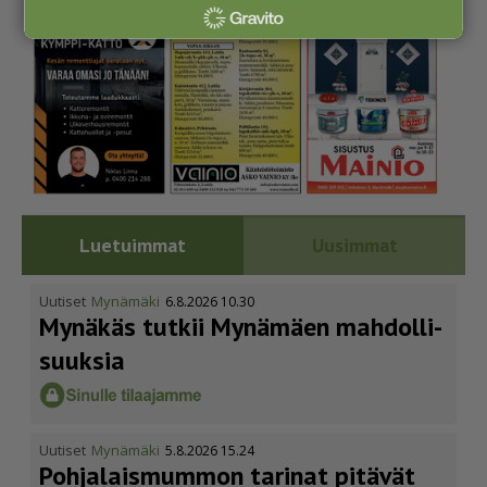
Luetuimmat
Uusimmat
Uutiset
Mynämäki
6.8.2026 10.30
Mynäkäs tutkii Mynämäen mahdol­li­
suuksia
Uutiset
Mynämäki
5.8.2026 15.24
Pohja­lais­mummon tarinat pitävät