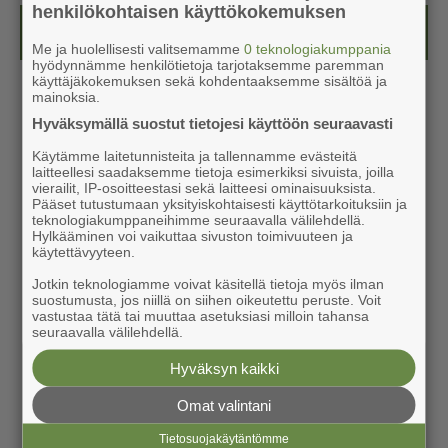
henkilökohtaisen käyttökokemuksen
Kesälehti (ilmainen)
Me ja huolellisesti valitsemamme
0 teknologiakumppania
hyödynnämme henkilötietoja tarjotaksemme paremman
käyttäjäkokemuksen sekä kohdentaaksemme sisältöä ja
mainoksia.
Hyväksymällä suostut tietojesi käyttöön seuraavasti
Käytämme laitetunnisteita ja tallennamme evästeitä
laitteellesi saadaksemme tietoja esimerkiksi sivuista, joilla
vierailit, IP-osoitteestasi sekä laitteesi ominaisuuksista.
Pääset tutustumaan yksityiskohtaisesti käyttötarkoituksiin ja
teknologiakumppaneihimme seuraavalla välilehdellä.
Hylkääminen voi vaikuttaa sivuston toimivuuteen ja
käytettävyyteen.
Jotkin teknologiamme voivat käsitellä tietoja myös ilman
suostumusta, jos niillä on siihen oikeutettu peruste. Voit
vastustaa tätä tai muuttaa asetuksiasi milloin tahansa
seuraavalla välilehdellä.
Hyväksyn kaikki
Omat valintani
Tietosuojakäytäntömme