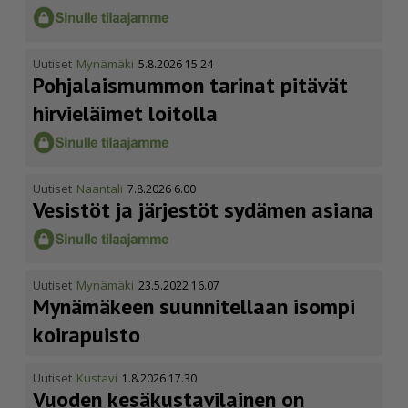
Uutiset
Mynämäki
5.8.2026 15.24
Pohja­lais­mummon tarinat pitävät
hirvieläimet loitolla
Uutiset
Naantali
7.8.2026 6.00
Vesistöt ja järjestöt sydämen asiana
Uutiset
Mynämäki
23.5.2022 16.07
Mynämäkeen suunnitellaan isompi
koirapuisto
Uutiset
Kustavi
1.8.2026 17.30
Vuoden kesäkus­ta­vi­lainen on