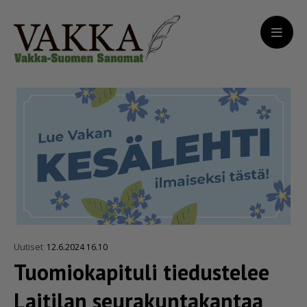
Uutiset
12.6.2024 16.10
Tuomiokapituli tiedustelee
Laitilan seura­kun­ta­kantaa