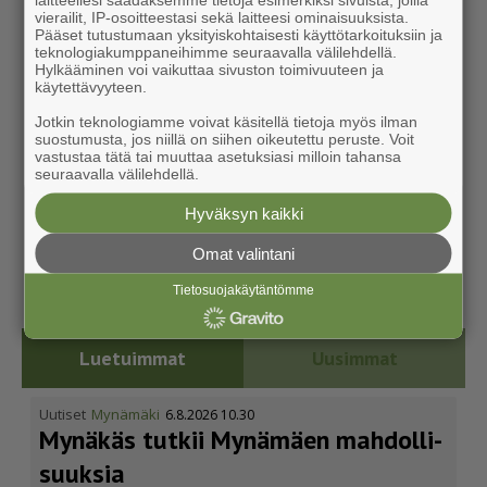
vierailit, IP-osoitteestasi sekä laitteesi ominaisuuksista.
Pääset tutustumaan yksityiskohtaisesti käyttötarkoituksiin ja
teknologiakumppaneihimme seuraavalla välilehdellä.
Hylkääminen voi vaikuttaa sivuston toimivuuteen ja
käytettävyyteen.
Jotkin teknologiamme voivat käsitellä tietoja myös ilman
suostumusta, jos niillä on siihen oikeutettu peruste. Voit
vastustaa tätä tai muuttaa asetuksiasi milloin tahansa
seuraavalla välilehdellä.
Hyväksyn kaikki
Omat valintani
Tietosuojakäytäntömme
Luetuimmat
Uusimmat
Uutiset
Mynämäki
6.8.2026 10.30
Mynäkäs tutkii Mynämäen mahdol­li­
suuksia