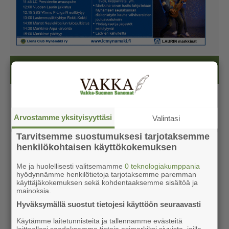
Kesälehti (ilmainen)
Arvostamme yksityisyyttäsi
Valintasi
Tarvitsemme suostumuksesi tarjotaksemme
henkilökohtaisen käyttökokemuksen
Me ja huolellisesti valitsemamme
0 teknologiakumppania
hyödynnämme henkilötietoja tarjotaksemme paremman
käyttäjäkokemuksen sekä kohdentaaksemme sisältöä ja
mainoksia.
Hyväksymällä suostut tietojesi käyttöön seuraavasti
Käytämme laitetunnisteita ja tallennamme evästeitä
laitteellesi saadaksemme tietoja esimerkiksi sivuista, joilla