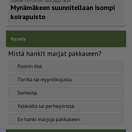
Uutiset
Mynämäki
23.5.2022 16.07
Mynämäkeen suunnitellaan isompi
koirapuisto
Kysely
Mistä hankit marjat pakkaseen?
Poimin itse.
Torilta tai myyntikojusta.
Somesta.
Ystävältä tai perhepiiristä.
En hanki marjoja pakkaseen.