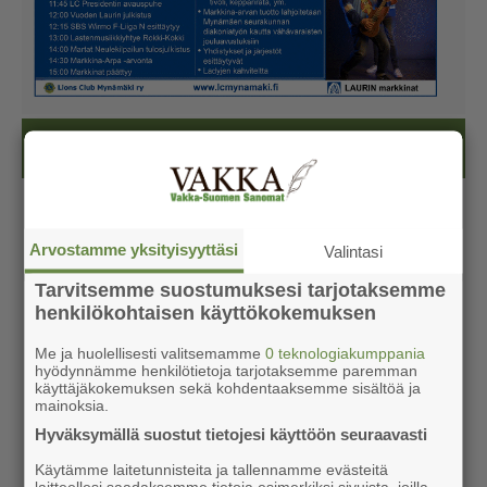
Kesälehti (ilmainen)
Arvostamme yksityisyyttäsi
Valintasi
Tarvitsemme suostumuksesi tarjotaksemme
henkilökohtaisen käyttökokemuksen
Me ja huolellisesti valitsemamme
0 teknologiakumppania
hyödynnämme henkilötietoja tarjotaksemme paremman
käyttäjäkokemuksen sekä kohdentaaksemme sisältöä ja
mainoksia.
Hyväksymällä suostut tietojesi käyttöön seuraavasti
Käytämme laitetunnisteita ja tallennamme evästeitä
laitteellesi saadaksemme tietoja esimerkiksi sivuista, joilla