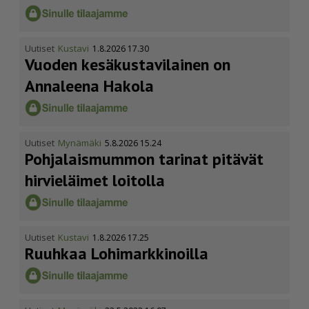
Uutiset
Kustavi
1.8.2026 17.30
Vuoden kesäkus­ta­vi­lainen on
Annaleena Hakola
Uutiset
Mynämäki
5.8.2026 15.24
Pohja­lais­mummon tarinat pitävät
hirvieläimet loitolla
Uutiset
Kustavi
1.8.2026 17.25
Ruuhkaa Lohimark­ki­noilla