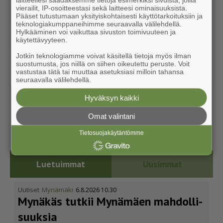
vierailit, IP-osoitteestasi sekä laitteesi ominaisuuksista.
Pääset tutustumaan yksityiskohtaisesti käyttötarkoituksiin ja
teknologiakumppaneihimme seuraavalla välilehdellä.
Hylkääminen voi vaikuttaa sivuston toimivuuteen ja
käytettävyyteen.
Jotkin teknologiamme voivat käsitellä tietoja myös ilman
suostumusta, jos niillä on siihen oikeutettu peruste. Voit
vastustaa tätä tai muuttaa asetuksiasi milloin tahansa
seuraavalla välilehdellä.
Hyväksyn kaikki
Omat valintani
Tietosuojakäytäntömme
Luetuimmat
Uusimmat
Uutiset
Mynämäki
6.8.2026 10.30
Mynäkäs tutkii Mynämäen mahdol­li­
suuksia