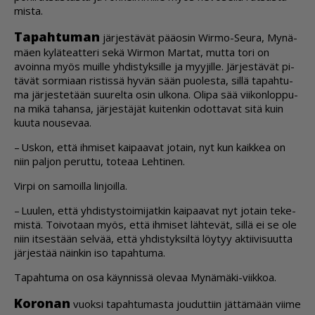
mis­ta.
Ta­pah­tu­man
jär­jes­tä­vät pää­o­sin Wir­mo-Seu­ra, My­nä­
mä­en ky­lä­te­at­te­ri sekä Wir­mon Mar­tat, mut­ta tori on
avoin­na myös muil­le yh­dis­tyk­sil­le ja myy­jil­le. Jär­jes­tä­vät pi­
tä­vät sor­mi­aan ris­tis­sä hy­vän sään puo­les­ta, sil­lä ta­pah­tu­
ma jär­jes­te­tään suu­rel­ta osin ul­ko­na. Oli­pa sää vii­kon­lop­pu­
na mikä ta­han­sa, jär­jes­tä­jät kui­ten­kin odot­ta­vat sitä kuin
kuu­ta nou­se­vaa.
– Us­kon, et­tä ih­mi­set kai­paa­vat jo­tain, nyt kun kaik­kea on
niin pal­jon pe­rut­tu, to­te­aa Leh­ti­nen.
Vir­pi on sa­moil­la lin­joil­la.
– Luu­len, et­tä yh­dis­tys­toi­mi­jat­kin kai­paa­vat nyt jo­tain te­ke­
mis­tä. Toi­vo­taan myös, et­tä ih­mi­set läh­te­vät, sil­lä ei se ole
niin it­ses­tään sel­vää, et­tä yh­dis­tyk­sil­tä löy­tyy ak­tii­vi­suut­ta
jär­jes­tää näin­kin iso ta­pah­tu­ma.
Ta­pah­tu­ma on osa käyn­nis­sä ole­vaa My­nä­mä­ki-viik­koa.
Ko­ro­nan
vuok­si ta­pah­tu­mas­ta jou­dut­tiin jät­tä­mään vii­me