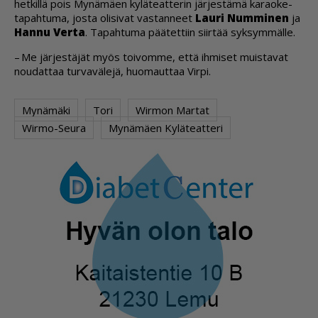
het­kil­lä pois My­nä­mä­en ky­lä­te­at­te­rin jär­jes­tä­mä ka­ra­o­ke-
ta­pah­tu­ma, jos­ta oli­si­vat vas­tan­neet
Lau­ri Num­mi­nen
ja
Han­nu Ver­ta
. Ta­pah­tu­ma pää­tet­tiin siir­tää syk­sym­mäl­le.
– Me jär­jes­tä­jät myös toi­vom­me, et­tä ih­mi­set muis­ta­vat
nou­dat­taa tur­va­vä­le­jä, huo­maut­taa Vir­pi.
Mynämäki
Tori
Wirmon Martat
Wirmo-Seura
Mynämäen Kyläteatteri