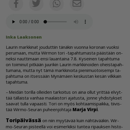
Sähköposti
Facebook
Twitter
Whatsapp
In­ka Laak­so­nen
Lau­rin mark­ki­nat jou­dut­tiin tä­nä­kin vuon­na ko­ro­nan vuok­si
pe­ru­maan, mut­ta Wir­mon tori -ta­pah­tu­mas­ta pääs­tään on­
nek­si naut­ti­maan en­si lau­an­tai­na 7.8. Ky­sei­nen ta­pah­tu­ma
on toi­mi­nut pit­kään juu­ri­kin Lau­rin mark­ki­noi­den oheis­ta­pah­
tu­ma­na, mut­ta nyt tämä mark­ki­noi­ta pie­ni­muo­toi­sem­pi ta­
pah­tu­ma on it­ses­sään My­nä­mä­en kes­kus­tan ke­sän vilk­kain
ta­pah­tu­ma.
– Mei­dän to­ril­la ol­lei­den tar­koi­tus on ai­na ol­lut yrit­tää el­vyt­
tää täl­lais­ta van­haa maa­lais­to­ri aja­tus­ta, jon­ne yh­dis­tyk­set
saa­vat tul­la va­paas­ti. Tori on myös koh­taa­mis­paik­ka, tii­vis­
tää Wir­mo-Seu­ran pu­heen­joh­ta­ja
Mar­ja Vir­pi
.
To­ri­päi­väs­sä
on niin myy­tä­vää kuin näh­tä­vää­kin. Wir­
mo-Seu­ran pis­teel­lä voi esi­mer­kik­si tun­tea ri­pauk­sen his­to­