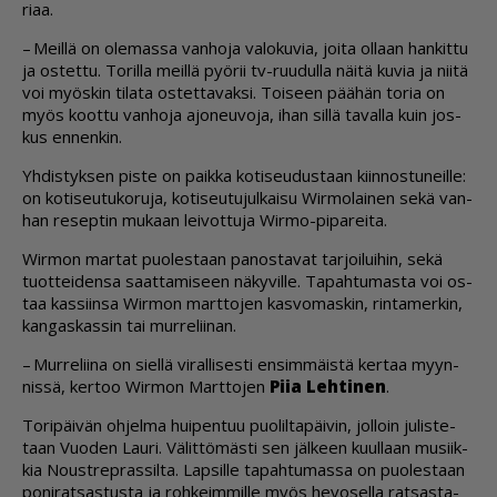
ri­aa.
– Meil­lä on ole­mas­sa van­ho­ja va­lo­ku­via, joi­ta ol­laan han­kit­tu
ja os­tet­tu. To­ril­la meil­lä pyö­rii tv-ruu­dul­la näi­tä ku­via ja nii­tä
voi myös­kin ti­la­ta os­tet­ta­vak­si. Toi­seen pää­hän to­ria on
myös koot­tu van­ho­ja ajo­neu­vo­ja, ihan sil­lä ta­val­la kuin jos­
kus en­nen­kin.
Yh­dis­tyk­sen pis­te on paik­ka ko­ti­seu­dus­taan kiin­nos­tu­neil­le:
on ko­ti­seu­tu­ko­ru­ja, ko­ti­seu­tu­jul­kai­su Wir­mo­lai­nen sekä van­
han re­sep­tin mu­kaan lei­vot­tu­ja Wir­mo-pi­pa­rei­ta.
Wir­mon mar­tat puo­les­taan pa­nos­ta­vat tar­joi­lui­hin, sekä
tuot­tei­den­sa saat­ta­mi­seen nä­ky­vil­le. Ta­pah­tu­mas­ta voi os­
taa kas­siin­sa Wir­mon mart­to­jen kas­vo­mas­kin, rin­ta­mer­kin,
kan­gas­kas­sin tai mur­re­lii­nan.
– Mur­re­lii­na on siel­lä vi­ral­li­ses­ti en­sim­mäis­tä ker­taa myyn­
nis­sä, ker­too Wir­mon Mart­to­jen
Piia Leh­ti­nen
.
To­ri­päi­vän oh­jel­ma hui­pen­tuu puo­lil­ta­päi­vin, jol­loin ju­lis­te­
taan Vuo­den Lau­ri. Vä­lit­tö­mäs­ti sen jäl­keen kuul­laan mu­siik­
kia Noust­rep­ras­sil­ta. Lap­sil­le ta­pah­tu­mas­sa on puo­les­taan
po­ni­rat­sas­tus­ta ja roh­keim­mil­le myös he­vo­sel­la rat­sas­ta­