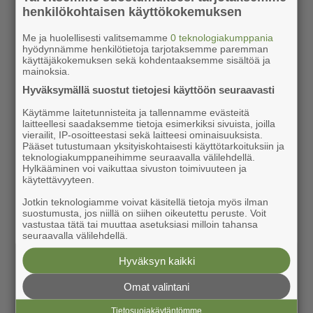
henkilökohtaisen käyttökokemuksen
Me ja huolellisesti valitsemamme
0 teknologiakumppania
hyödynnämme henkilötietoja tarjotaksemme paremman
käyttäjäkokemuksen sekä kohdentaaksemme sisältöä ja
mainoksia.
Hyväksymällä suostut tietojesi käyttöön seuraavasti
Käytämme laitetunnisteita ja tallennamme evästeitä
laitteellesi saadaksemme tietoja esimerkiksi sivuista, joilla
vierailit, IP-osoitteestasi sekä laitteesi ominaisuuksista.
Pääset tutustumaan yksityiskohtaisesti käyttötarkoituksiin ja
teknologiakumppaneihimme seuraavalla välilehdellä.
Hylkääminen voi vaikuttaa sivuston toimivuuteen ja
käytettävyyteen.
Jotkin teknologiamme voivat käsitellä tietoja myös ilman
suostumusta, jos niillä on siihen oikeutettu peruste. Voit
vastustaa tätä tai muuttaa asetuksiasi milloin tahansa
seuraavalla välilehdellä.
Hyväksyn kaikki
Omat valintani
Tietosuojakäytäntömme