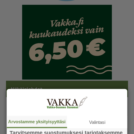
Näköislehdet
Arvostamme yksityisyyttäsi
Valintasi
Tarvitsemme suostumuksesi tarjotaksemme