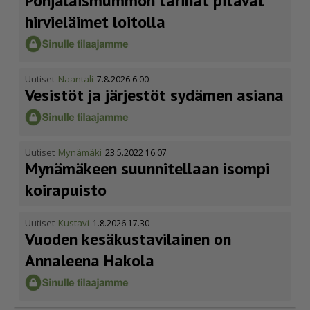
Pohja­lais­mummon tarinat pitävät
hirvieläimet loitolla
Uutiset
Naantali
7.8.2026 6.00
Vesistöt ja järjestöt sydämen asiana
Uutiset
Mynämäki
23.5.2022 16.07
Mynämäkeen suunnitellaan isompi
koirapuisto
Uutiset
Kustavi
1.8.2026 17.30
Vuoden kesäkus­ta­vi­lainen on
Annaleena Hakola