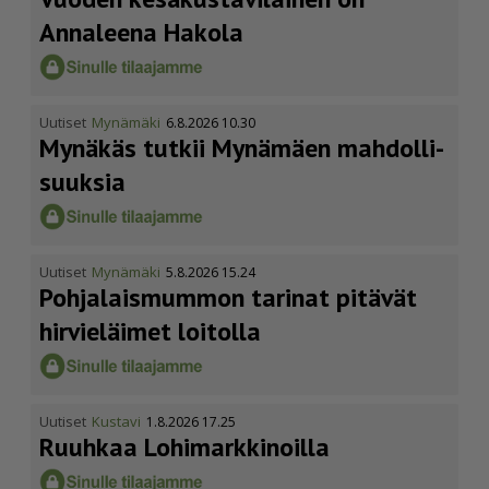
Annaleena Hakola
Uutiset
Mynämäki
6.8.2026 10.30
Mynäkäs tutkii Mynämäen mahdol­li­
suuksia
Uutiset
Mynämäki
5.8.2026 15.24
Pohja­lais­mummon tarinat pitävät
hirvieläimet loitolla
Uutiset
Kustavi
1.8.2026 17.25
Ruuhkaa Lohimark­ki­noilla