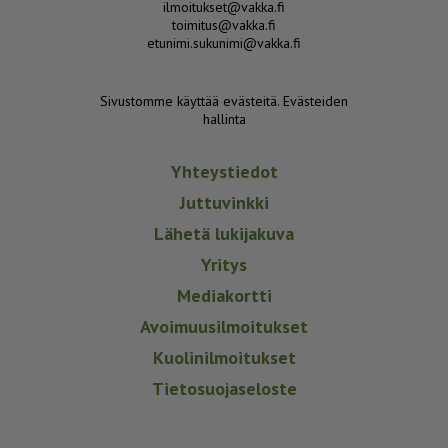
ilmoitukset@vakka.fi
toimitus@vakka.fi
etunimi.sukunimi@vakka.fi
Sivustomme käyttää evästeitä.
Evästeiden
hallinta
Yhteystiedot
Juttuvinkki
Lähetä lukijakuva
Yritys
Mediakortti
Avoimuusilmoitukset
Kuolinilmoitukset
Tietosuojaseloste