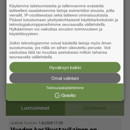
Käytämme laitetunnisteita ja tallennamme evästeitä
laitteellesi saadaksemme tietoja esimerkiksi sivuista, joilla
vierailit, IP-osoitteestasi sekä laitteesi ominaisuuksista.
Pääset tutustumaan yksityiskohtaisesti käyttötarkoituksiin ja
teknologiakumppaneihimme seuraavalla välilehdellä.
Hylkääminen voi vaikuttaa sivuston toimivuuteen ja
käytettävyyteen.
Jotkin teknologiamme voivat käsitellä tietoja myös ilman
suostumusta, jos niillä on siihen oikeutettu peruste. Voit
vastustaa tätä tai muuttaa asetuksiasi milloin tahansa
seuraavalla välilehdellä.
Hyväksyn kaikki
Omat valintani
Tietosuojakäytäntömme
Luetuimmat
Uusimmat
Uutiset
Kustavi
1.8.2026 17.30
Vuoden kesäkus­ta­vi­lainen on