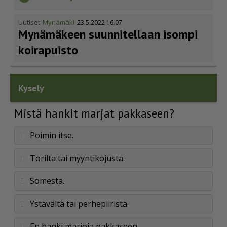
Uutiset
Mynämäki
23.5.2022 16.07
Mynämäkeen suunnitellaan isompi
koirapuisto
Kysely
Mistä hankit marjat pakkaseen?
Poimin itse.
Torilta tai myyntikojusta.
Somesta.
Ystävältä tai perhepiiristä.
En hanki marjoja pakkaseen.