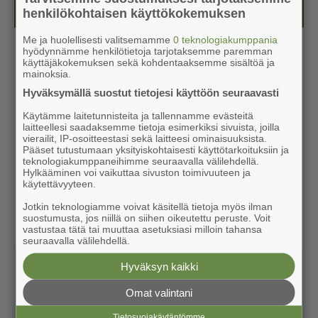
Kesälehti (ilmainen)
henkilökohtaisen käyttökokemuksen
Me ja huolellisesti valitsemamme
0 teknologiakumppania
hyödynnämme henkilötietoja tarjotaksemme paremman
käyttäjäkokemuksen sekä kohdentaaksemme sisältöä ja
mainoksia.
Hyväksymällä suostut tietojesi käyttöön seuraavasti
Käytämme laitetunnisteita ja tallennamme evästeitä
laitteellesi saadaksemme tietoja esimerkiksi sivuista, joilla
vierailit, IP-osoitteestasi sekä laitteesi ominaisuuksista.
Pääset tutustumaan yksityiskohtaisesti käyttötarkoituksiin ja
teknologiakumppaneihimme seuraavalla välilehdellä.
Hylkääminen voi vaikuttaa sivuston toimivuuteen ja
käytettävyyteen.
Jotkin teknologiamme voivat käsitellä tietoja myös ilman
suostumusta, jos niillä on siihen oikeutettu peruste. Voit
vastustaa tätä tai muuttaa asetuksiasi milloin tahansa
seuraavalla välilehdellä.
Hyväksyn kaikki
Omat valintani
Tietosuojakäytäntömme