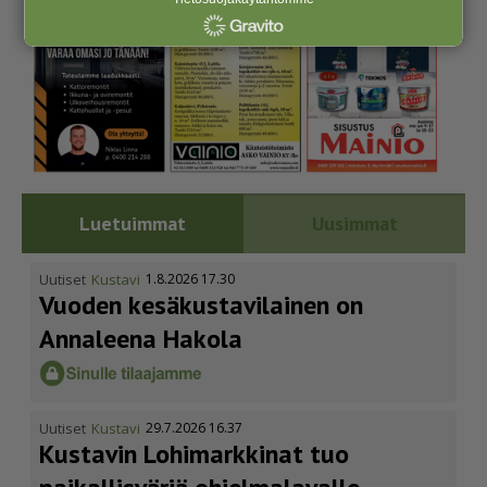
Luetuimmat
Uusimmat
Uutiset
Kustavi
1.8.2026 17.30
Vuoden kesäkus­ta­vi­lainen on
Annaleena Hakola
Uutiset
Kustavi
29.7.2026 16.37
Kustavin Lohimarkkinat tuo