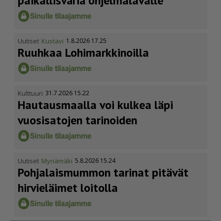
paikallisväriä ohjelmalavalle
Uutiset
Kustavi
1.8.2026 17.25
Ruuhkaa Lohimark­ki­noilla
Kulttuuri
31.7.2026 15.22
Hautausmaalla voi kulkea läpi
vuosisatojen tarinoiden
Uutiset
Mynämäki
5.8.2026 15.24
Pohja­lais­mummon tarinat pitävät
hirvieläimet loitolla