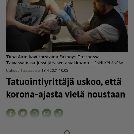
Tiina Airio kävi torstaina Fatboys Tattoossa
Taivassalossa Jussi Järvisen asiakkaana.
JENNI KYLÄNPÄÄ
Uutiset
Taivassalo
13.4.2021 10.05
Tatuo­in­tiy­rittäjä uskoo, että
korona-ajasta vielä noustaan