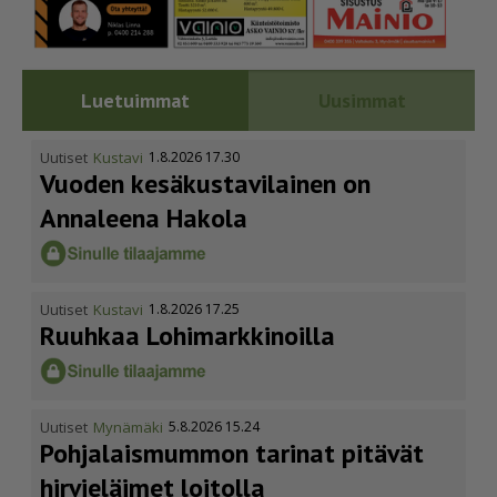
Luetuimmat
Uusimmat
Uutiset
Kustavi
1.8.2026 17.30
Vuoden kesäkus­ta­vi­lainen on
Annaleena Hakola
Uutiset
Kustavi
1.8.2026 17.25
Ruuhkaa Lohimark­ki­noilla
Uutiset
Mynämäki
5.8.2026 15.24
Pohja­lais­mummon tarinat pitävät
hirvieläimet loitolla