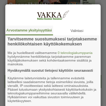
Arvostamme yksityisyyttäsi
Valintasi
Tarvitsemme suostumuksesi tarjotaksemme
henkilökohtaisen käyttökokemuksen
Me ja huolellisesti valitsemamme
0 teknologiakumppania
hyödynnämme henkilötietoja tarjotaksemme paremman
käyttäjäkokemuksen sekä kohdentaaksemme sisältöä ja
mainoksia.
Hyväksymällä suostut tietojesi käyttöön seuraavasti
Käytämme laitetunnisteita ja tallennamme evästeitä
Kesälehti (ilmainen)
laitteellesi saadaksemme tietoja esimerkiksi sivuista, joilla
vierailit, IP-osoitteestasi sekä laitteesi ominaisuuksista.
Pääset tutustumaan yksityiskohtaisesti käyttötarkoituksiin ja
teknologiakumppaneihimme seuraavalla välilehdellä.
Hylkääminen voi vaikuttaa sivuston toimivuuteen ja
käytettävyyteen.