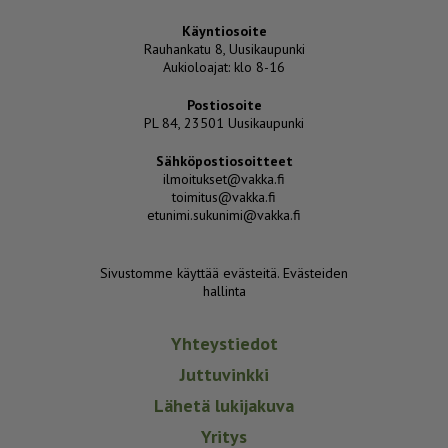
Käyntiosoite
Rauhankatu 8, Uusikaupunki
Aukioloajat: klo 8-16
Postiosoite
PL 84, 23501 Uusikaupunki
Sähköpostiosoitteet
ilmoitukset@vakka.fi
toimitus@vakka.fi
etunimi.sukunimi@vakka.fi
Sivustomme käyttää evästeitä.
Evästeiden
hallinta
Yhteystiedot
Juttuvinkki
Lähetä lukijakuva
Yritys