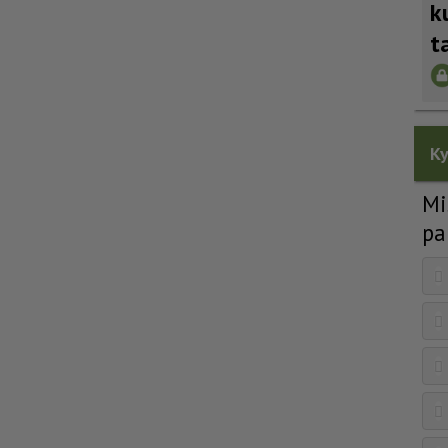
k
t
Ky
Mi
pa