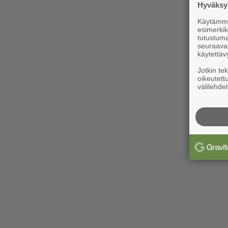
Hyväksym
Käytämme 
esimerkiks
tutustuma
seuraaval
käytettäv
Jotkin te
oikeutett
välilehdel