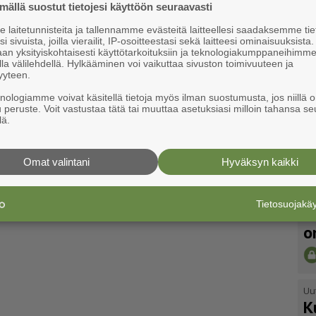
ällä suostut tietojesi käyttöön seuraavasti
laitetunnisteita ja tallennamme evästeitä laitteellesi saadaksemme tie
i sivuista, joilla vierailit, IP-osoitteestasi sekä laitteesi ominaisuuksista
an yksityiskohtaisesti käyttötarkoituksiin ja teknologiakumppaneihimm
la välilehdellä. Hylkääminen voi vaikuttaa sivuston toimivuuteen ja
yyteen.
knologiamme voivat käsitellä tietoja myös ilman suostumusta, jos niillä o
u peruste. Voit vastustaa tätä tai muuttaa asetuksiasi milloin tahansa se
lä.
Omat valintani
Hyväksyn kaikki
Uu
Tietosuojak
V
o
Uu
K