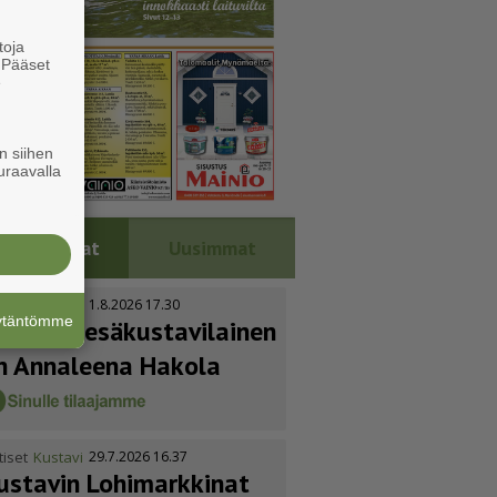
toja
. Pääset
e
n siihen
uraavalla
Luetuimmat
Uusimmat
tiset
Kustavi
1.8.2026 17.30
äytäntömme
uoden kesäkus­ta­vi­lainen
n Annaleena Hakola
tiset
Kustavi
29.7.2026 16.37
ustavin Lohimarkkinat