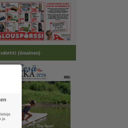
sälehti (ilmainen)
sen
ietoja
 ja