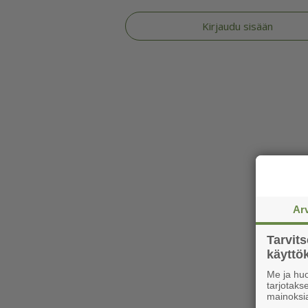
Kirjaudu sisään
Ar
Tarvit
käytt
Me ja huo
tarjotak
mainoksi