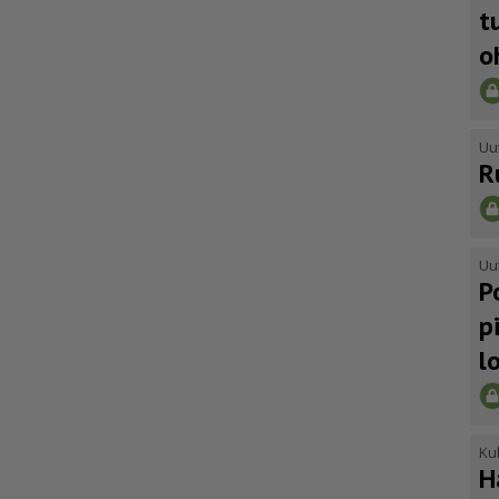
t
o
Uu
R
Uu
P
p
l
Kul
H