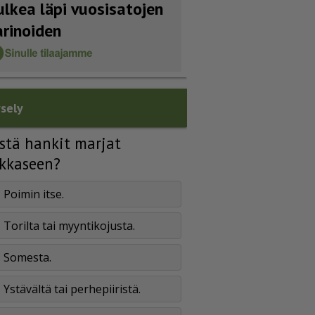
ulkea läpi vuosisatojen
arinoiden
sely
stä hankit marjat
kkaseen?
Poimin itse.
Torilta tai myyntikojusta.
Somesta.
Ystävältä tai perhepiiristä.