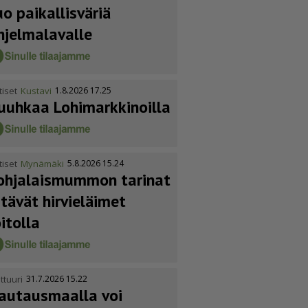
uo paikallisväriä
hjelmalavalle
tiset
Kustavi
1.8.2026 17.25
uuhkaa Lohimark­ki­noilla
tiset
Mynämäki
5.8.2026 15.24
ohja­lais­mummon tarinat
itävät hirvieläimet
oitolla
ttuuri
31.7.2026 15.22
autausmaalla voi