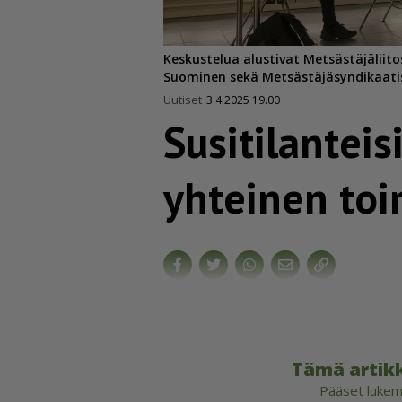
Keskustelua alustivat Metsästäjäliito
Suominen sekä Metsästäjäsyndikaatis
Uutiset
3.4.2025 19.00
Susiti­lan­tei
yhteinen toi
Tämä artikk
Pääset lukema