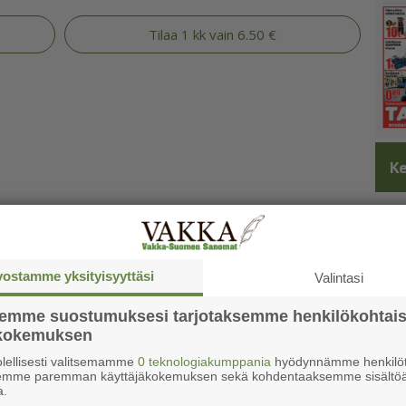
Tilaa 1 kk vain 6.50 €
Ke
vostamme yksityisyyttäsi
Valintasi
semme suostumuksesi tarjotaksemme henkilökohtai
ökokemuksen
lellisesti valitsemamme
0 teknologiakumppania
hyödynnämme henkilöt
semme paremman käyttäjäkokemuksen sekä kohdentaaksemme sisältöä
a.