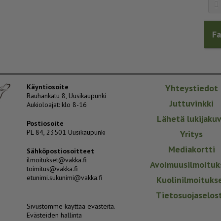
F
Käyntiosoite
Yhteystiedot
Rauhankatu 8, Uusikaupunki
Juttuvinkki
Aukioloajat: klo 8-16
Lähetä lukijaku
Postiosoite
PL 84, 23501 Uusikaupunki
Yritys
Mediakortti
Sähköpostiosoitteet
ilmoitukset@vakka.fi
Avoimuusilmoituk
toimitus@vakka.fi
etunimi.sukunimi@vakka.fi
Kuolinilmoituks
Tietosuojaselos
Sivustomme käyttää evästeitä.
Evästeiden hallinta