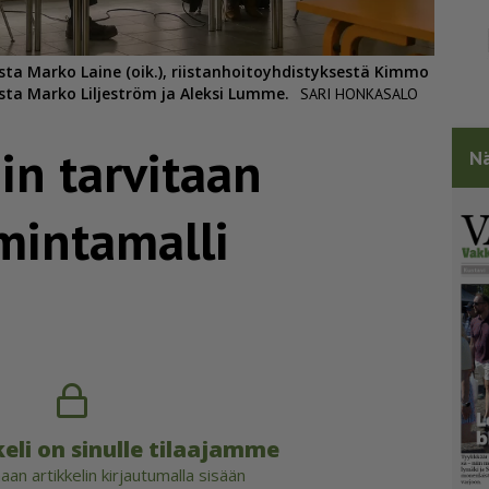
sta Marko Laine (oik.), riistanhoitoyhdistyksestä Kimmo
ta Marko Liljeström ja Aleksi Lumme.
SARI HONKASALO
siin tarvitaan
Nä
mintamalli
eli on sinulle tilaajamme
an artikkelin kirjautumalla sisään