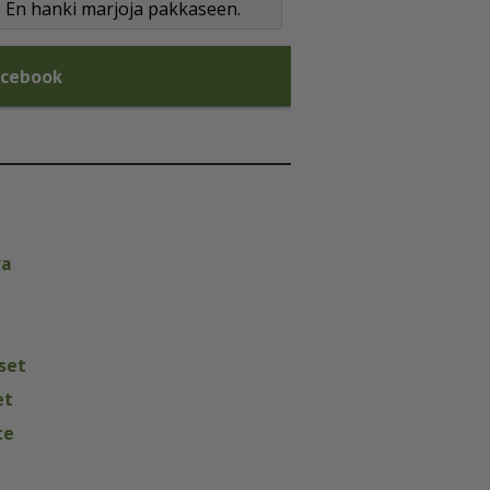
En hanki marjoja pakkaseen.
acebook
va
set
et
te