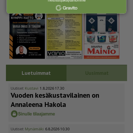
Tietosuojakäytäntömme
Luetuimmat
Uusimmat
Uutiset
Kustavi
1.8.2026 17.30
Vuoden kesäkus­ta­vi­lainen on
Annaleena Hakola
Uutiset
Mynämäki
6.8.2026 10.30