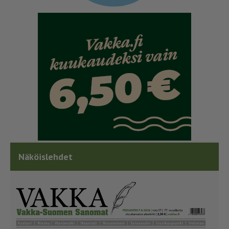
Näköislehdet