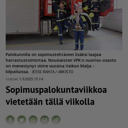
Palokunnilla on sopimustehtävien lisäksi laajaa
harrastustoimintaa. Nousiaisten VPK:n nuoriso-osasto
on menestynyt viime vuosina Veikon Malja -
kilpailuissa.
JESSE RANTA / ARKISTO
Uutiset
1.9.2025 15.14
Sopimus­pa­lo­kun­ta­viikkoa
vietetään tällä viikolla