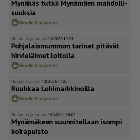
Mynäkäs tutkii Mynämäen mahdol­li­
suuksia
Uutiset
Mynämäki
5.8.2026 15.24
Pohja­lais­mummon tarinat pitävät
hirvieläimet loitolla
Uutiset
Kustavi
1.8.2026 17.25
Ruuhkaa Lohimark­ki­noilla
Uutiset
Mynämäki
23.5.2022 16.07
Mynämäkeen suunnitellaan isompi
koirapuisto