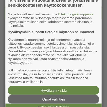
Tarvitsemme suostumuksesi tarjotaksemme
henkilökohtaisen käyttökokemuksen
Kesälehti (ilmainen)
Me ja huolellisesti valitsemamme
0 teknologiakumppania
hyödynnämme henkilötietoja tarjotaksemme paremman
käyttäjäkokemuksen sekä kohdentaaksemme sisältöä ja
mainoksia.
Hyväksymällä suostut tietojesi käyttöön seuraavasti
Käytämme laitetunnisteita ja tallennamme evästeitä
laitteellesi saadaksemme tietoja esimerkiksi sivuista, joilla
vierailit, IP-osoitteestasi sekä laitteesi ominaisuuksista.
Pääset tutustumaan yksityiskohtaisesti käyttötarkoituksiin ja
teknologiakumppaneihimme seuraavalla välilehdellä.
Hylkääminen voi vaikuttaa sivuston toimivuuteen ja
käytettävyyteen.
Jotkin teknologiamme voivat käsitellä tietoja myös ilman
suostumusta, jos niillä on siihen oikeutettu peruste. Voit
vastustaa tätä tai muuttaa asetuksiasi milloin tahansa
seuraavalla välilehdellä.
Hyväksyn kaikki
Omat valintani