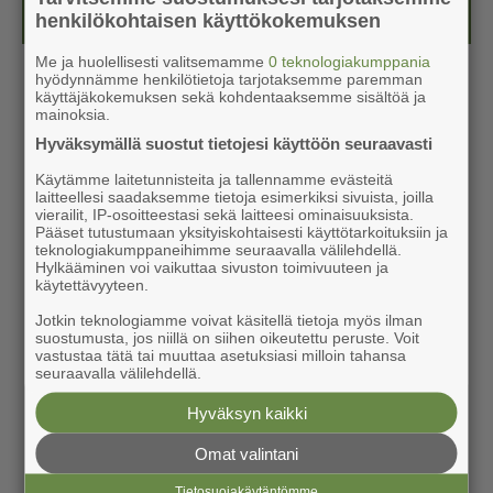
Kesälehti (ilmainen)
henkilökohtaisen käyttökokemuksen
Me ja huolellisesti valitsemamme
0 teknologiakumppania
hyödynnämme henkilötietoja tarjotaksemme paremman
käyttäjäkokemuksen sekä kohdentaaksemme sisältöä ja
mainoksia.
Hyväksymällä suostut tietojesi käyttöön seuraavasti
Käytämme laitetunnisteita ja tallennamme evästeitä
laitteellesi saadaksemme tietoja esimerkiksi sivuista, joilla
vierailit, IP-osoitteestasi sekä laitteesi ominaisuuksista.
Pääset tutustumaan yksityiskohtaisesti käyttötarkoituksiin ja
teknologiakumppaneihimme seuraavalla välilehdellä.
Hylkääminen voi vaikuttaa sivuston toimivuuteen ja
käytettävyyteen.
Jotkin teknologiamme voivat käsitellä tietoja myös ilman
suostumusta, jos niillä on siihen oikeutettu peruste. Voit
vastustaa tätä tai muuttaa asetuksiasi milloin tahansa
seuraavalla välilehdellä.
Hyväksyn kaikki
Omat valintani
Tietosuojakäytäntömme