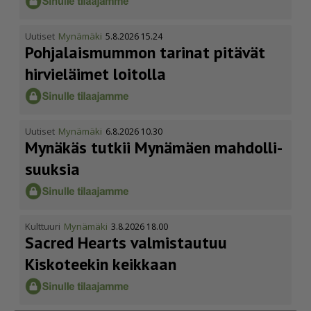
Uutiset
Mynämäki
5.8.2026 15.24
Pohja­lais­mummon tarinat pitävät
hirvieläimet loitolla
Uutiset
Mynämäki
6.8.2026 10.30
Mynäkäs tutkii Mynämäen mahdol­li­
suuksia
Kulttuuri
Mynämäki
3.8.2026 18.00
Sacred Hearts valmistautuu
Kiskoteekin keikkaan