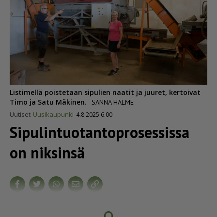
Listimellä poistetaan sipulien naatit ja juuret, kertoivat
Timo ja Satu Mäkinen.
SANNA HALME
Uutiset
Uusikaupunki
4.8.2025 6.00
Sipulin­tuo­tan­top­ro­ses­sissa
on niksinsä