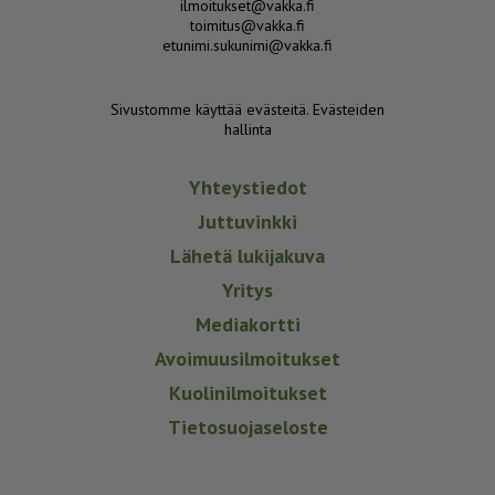
ilmoitukset@vakka.fi
toimitus@vakka.fi
etunimi.sukunimi@vakka.fi
Sivustomme käyttää evästeitä.
Evästeiden
hallinta
Yhteystiedot
Juttuvinkki
Lähetä lukijakuva
Yritys
Mediakortti
Avoimuusilmoitukset
Kuolinilmoitukset
Tietosuojaseloste