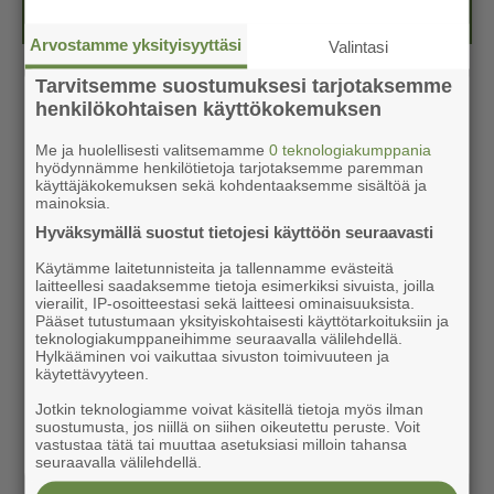
Näköislehdet
Arvostamme yksityisyyttäsi
Valintasi
Tarvitsemme suostumuksesi tarjotaksemme
henkilökohtaisen käyttökokemuksen
Me ja huolellisesti valitsemamme
0 teknologiakumppania
hyödynnämme henkilötietoja tarjotaksemme paremman
käyttäjäkokemuksen sekä kohdentaaksemme sisältöä ja
mainoksia.
Hyväksymällä suostut tietojesi käyttöön seuraavasti
Käytämme laitetunnisteita ja tallennamme evästeitä
laitteellesi saadaksemme tietoja esimerkiksi sivuista, joilla
vierailit, IP-osoitteestasi sekä laitteesi ominaisuuksista.
Pääset tutustumaan yksityiskohtaisesti käyttötarkoituksiin ja
teknologiakumppaneihimme seuraavalla välilehdellä.
Hylkääminen voi vaikuttaa sivuston toimivuuteen ja
käytettävyyteen.
Jotkin teknologiamme voivat käsitellä tietoja myös ilman
suostumusta, jos niillä on siihen oikeutettu peruste. Voit
vastustaa tätä tai muuttaa asetuksiasi milloin tahansa
seuraavalla välilehdellä.