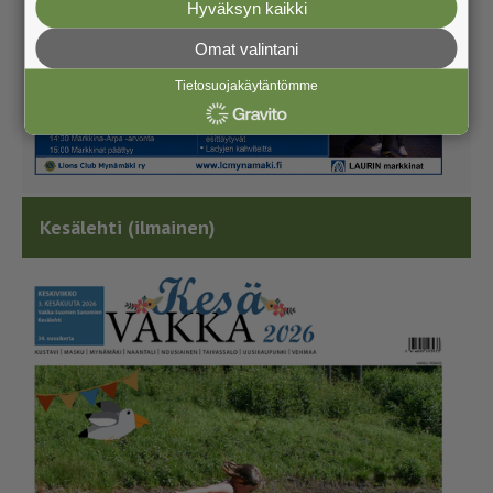
Hyväksyn kaikki
Omat valintani
Tietosuojakäytäntömme
Kesälehti (ilmainen)