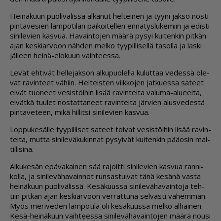
Hei­nä­kuun puo­li­vä­lis­sä al­ka­nut hel­tei­nen ja tyy­ni jak­so nos­ti
pin­ta­ve­sien läm­pö­ti­lan pai­koi­tel­len en­nä­tys­lu­ke­miin ja edis­ti
si­ni­le­vien kas­vua. Ha­vain­to­jen mää­rä py­syi kui­ten­kin pit­kän
ajan kes­ki­ar­voon näh­den mel­ko tyy­pil­li­sel­lä ta­sol­la ja las­ki
jäl­leen hei­nä-elo­kuun vaih­tees­sa.
Le­vät eh­ti­vät hel­le­jak­son al­ku­puo­lel­la ku­lut­taa ve­des­sä ole­
vat ra­vin­teet vä­hiin. Hel­teis­ten viik­ko­jen jat­ku­es­sa sa­teet
ei­vät tuo­neet ve­sis­töi­hin li­sää ra­vin­tei­ta va­lu­ma-alu­eel­ta,
ei­vät­kä tuu­let nos­tat­ta­neet ra­vin­tei­ta jär­vien alus­ve­des­tä
pin­ta­ve­teen, mikä hil­lit­si si­ni­le­vien kas­vua.
Lop­pu­ke­säl­le tyy­pil­li­set sa­teet toi­vat ve­sis­töi­hin li­sää ra­vin­
tei­ta, mut­ta si­ni­le­vä­ku­kin­nat py­syi­vät kui­ten­kin pää­o­sin mal­
til­li­si­na.
Al­ku­ke­sän epä­va­kai­nen sää ra­joit­ti si­ni­le­vien kas­vua ran­ni­
kol­la, ja si­ni­le­vä­ha­vain­not run­sas­tui­vat tänä ke­sä­nä vas­ta
hei­nä­kuun puo­li­vä­lis­sä. Ke­sä­kuus­sa si­ni­le­vä­ha­vain­to­ja teh­
tiin pit­kän ajan kes­ki­ar­voon ver­rat­tu­na sel­väs­ti vä­hem­män.
Myös me­ri­ve­den läm­pö­ti­la oli ke­sä­kuus­sa mel­ko al­hai­nen.
Kesä-hei­nä­kuun vaih­tees­sa si­ni­le­vä­ha­vain­to­jen mää­rä nou­si