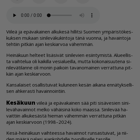
Vii­leä ja epä­va­kai­nen al­ku­ke­sä hil­lit­si Suo­men ym­pä­ris­tö­kes­
kuk­sen mu­kaan si­ni­le­vä­ku­kin­to­ja tänä vuon­na, ja ha­vain­to­ja
teh­tiin pit­kän ajan kes­ki­ar­voa vä­hem­män.
Hei­nä­kuun hel­teet li­sä­si­vät si­ni­le­vien esiin­ty­mis­tä. Alu­eel­lis­
ta vaih­te­lua oli kai­kil­la ve­si­a­lu­eil­la, mut­ta ko­ko­nai­suu­te­na si­
ni­le­vä­ti­lan­ne oli mo­nin pai­koin ta­va­no­mai­nen ver­rat­tu­na pit­
kän ajan kes­ki­ar­voon.
Kan­sa­lai­set osal­lis­tui­vat ku­lu­neen ke­sän ai­ka­na en­nä­tyk­sel­li­
sen ah­ke­ras­ti ha­vain­noin­tiin.
Ke­sä­kuun
vii­leä ja epä­va­kai­nen sää piti si­sä­ve­sien si­ni­
le­vä­ha­vain­not mel­ko vä­häi­si­nä koko maas­sa. Si­ni­le­vää ha­
vait­tiin al­ku­ke­säs­tä hie­man vä­hem­män ver­rat­tu­na pit­kän
ajan kes­ki­ar­voon (1998–2024).
Kesä-hei­nä­kuun vaih­tees­sa ha­vain­not run­sas­tui­vat, ja nii­
den mää­rä pa­la­si ajan­koh­dal­le tyy­pil­li­sel­le ta­sol­le.