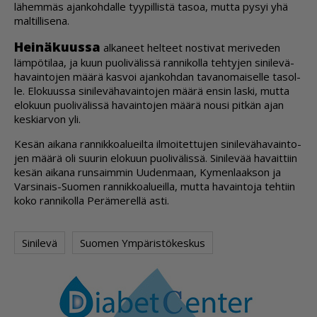
lä­hem­mäs ajan­koh­dal­le tyy­pil­lis­tä ta­soa, mut­ta py­syi yhä
mal­til­li­se­na.
Hei­nä­kuus­sa
al­ka­neet hel­teet nos­ti­vat me­ri­ve­den
läm­pö­ti­laa, ja kuun puo­li­vä­lis­sä ran­ni­kol­la teh­ty­jen si­ni­le­vä­
ha­vain­to­jen mää­rä kas­voi ajan­koh­dan ta­va­no­mai­sel­le ta­sol­
le. Elo­kuus­sa si­ni­le­vä­ha­vain­to­jen mää­rä en­sin las­ki, mut­ta
elo­kuun puo­li­vä­lis­sä ha­vain­to­jen mää­rä nou­si pit­kän ajan
kes­ki­ar­von yli.
Ke­sän ai­ka­na ran­nik­ko­a­lu­eil­ta il­moi­tet­tu­jen si­ni­le­vä­ha­vain­to­
jen mää­rä oli suu­rin elo­kuun puo­li­vä­lis­sä. Si­ni­le­vää ha­vait­tiin
ke­sän ai­ka­na run­saim­min Uu­den­maan, Ky­men­laak­son ja
Var­si­nais-Suo­men ran­nik­ko­a­lu­eil­la, mut­ta ha­vain­to­ja teh­tiin
koko ran­ni­kol­la Pe­rä­me­rel­lä as­ti.
Sinilevä
Suomen Ympäristökeskus