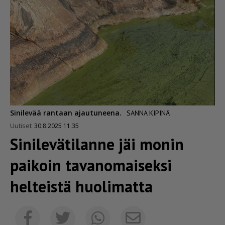
Sinilevää rantaan ajautuneena.
SANNA KIPINÄ
Uutiset
30.8.2025 11.35
Sinile­vä­ti­lanne jäi monin
paikoin tavanomaiseksi
helteistä huolimatta
Sähköposti
Facebook
Twitter
Whatsapp