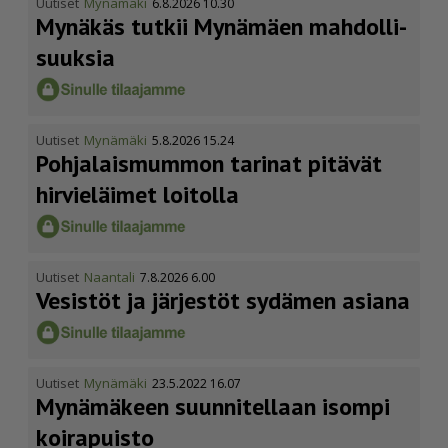
Uutiset
Mynämäki
6.8.2026 10.30
Mynäkäs tutkii Mynämäen mahdol­li­
suuksia
Uutiset
Mynämäki
5.8.2026 15.24
Pohja­lais­mummon tarinat pitävät
hirvieläimet loitolla
Uutiset
Naantali
7.8.2026 6.00
Vesistöt ja järjestöt sydämen asiana
Uutiset
Mynämäki
23.5.2022 16.07
Mynämäkeen suunnitellaan isompi
koirapuisto