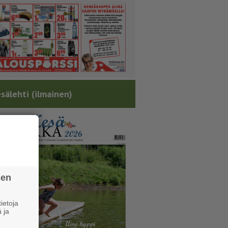
sälehti (ilmainen)
sen
ietoja
 ja