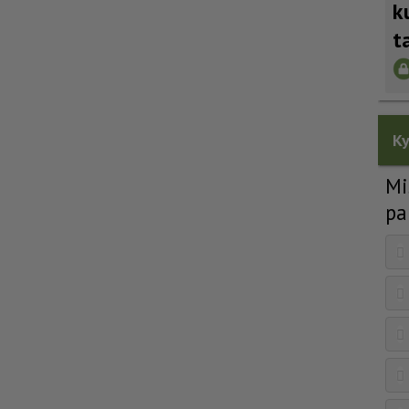
k
t
Ky
Mi
pa