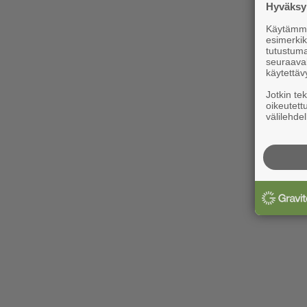
Hyväksym
Käytämme 
esimerkiks
tutustuma
seuraaval
käytettäv
Jotkin te
oikeutett
välilehdel