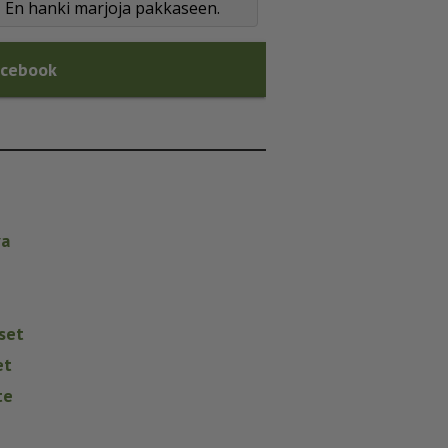
En hanki marjoja pakkaseen.
acebook
va
set
et
te