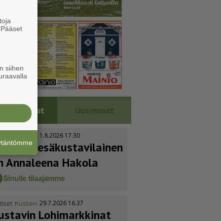
toja
. Pääset
e
n siihen
uraavalla
Luetuimmat
Uusimmat
tiset
Kustavi
1.8.2026 17.30
äytäntömme
uoden kesäkus­ta­vi­lainen
n Annaleena Hakola
tiset
Kustavi
29.7.2026 16.37
ustavin Lohimarkkinat