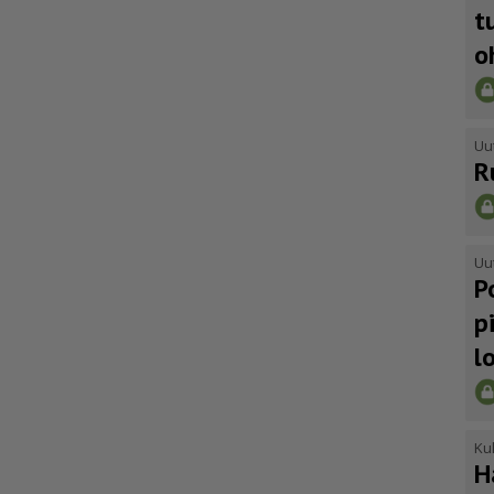
t
o
Uu
R
Uu
P
p
l
Kul
H