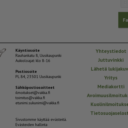
F
Käyntiosoite
Yhteystiedot
Rauhankatu 8, Uusikaupunki
Juttuvinkki
Aukioloajat: klo 8-16
Lähetä lukijaku
Postiosoite
PL 84, 23501 Uusikaupunki
Yritys
Mediakortti
Sähköpostiosoitteet
ilmoitukset@vakka.fi
Avoimuusilmoituk
toimitus@vakka.fi
etunimi.sukunimi@vakka.fi
Kuolinilmoituks
Tietosuojaselos
Sivustomme käyttää evästeitä.
Evästeiden hallinta