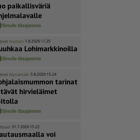
uo paikallisväriä
hjelmalavalle
tiset
Kustavi
1.8.2026 17.25
uuhkaa Lohimark­ki­noilla
tiset
Mynämäki
5.8.2026 15.24
ohja­lais­mummon tarinat
itävät hirvieläimet
oitolla
ttuuri
31.7.2026 15.22
autausmaalla voi