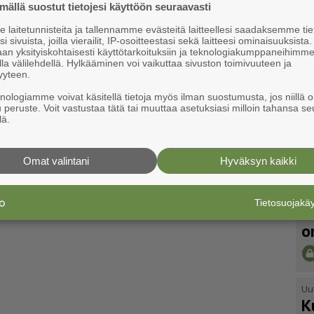
ällä suostut tietojesi käyttöön seuraavasti
laitetunnisteita ja tallennamme evästeitä laitteellesi saadaksemme tie
i sivuista, joilla vierailit, IP-osoitteestasi sekä laitteesi ominaisuuksista
an yksityiskohtaisesti käyttötarkoituksiin ja teknologiakumppaneihimm
la välilehdellä. Hylkääminen voi vaikuttaa sivuston toimivuuteen ja
yyteen.
knologiamme voivat käsitellä tietoja myös ilman suostumusta, jos niillä o
u peruste. Voit vastustaa tätä tai muuttaa asetuksiasi milloin tahansa se
lä.
Omat valintani
Hyväksyn kaikki
Uu
Tietosuojak
V
o
Uu
K