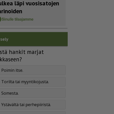
ulkea läpi vuosisatojen
arinoiden
sely
stä hankit marjat
kkaseen?
Poimin itse.
Torilta tai myyntikojusta.
Somesta.
Ystävältä tai perhepiiristä.