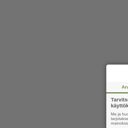
Ar
Tarvit
käytt
Me ja huo
tarjotak
mainoksi