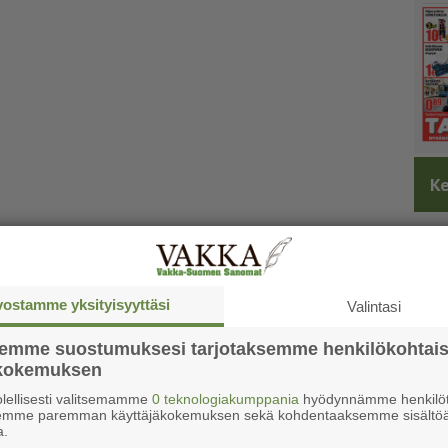
Ke
vostamme yksityisyyttäsi
Valintasi
semme suostumuksesi tarjotaksemme henkilökohtai
ökokemuksen
lellisesti valitsemamme
0 teknologiakumppania
hyödynnämme henkilöt
semme paremman käyttäjäkokemuksen sekä kohdentaaksemme sisältöä
a.