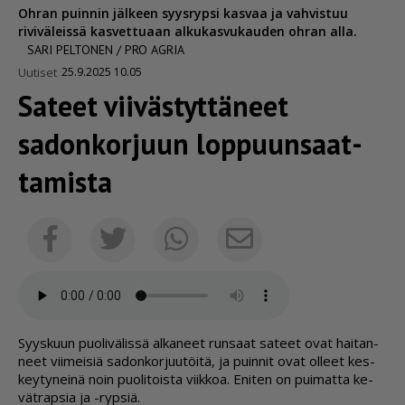
Ohran puinnin jälkeen syysrypsi kasvaa ja vahvistuu
riviväleissä kasvettuaan alkukasvukauden ohran alla.
SARI PELTONEN / PRO AGRIA
Uutiset
25.9.2025 10.05
Sateet viiväs­tyt­täneet
sadonkorjuun loppuun­saat­
ta­mista
Sähköposti
Facebook
Twitter
Whatsapp
Syys­kuun puo­li­vä­lis­sä al­ka­neet run­saat sa­teet ovat hai­tan­
neet vii­mei­siä sa­don­kor­juu­töi­tä, ja puin­nit ovat ol­leet kes­
key­ty­nei­nä noin puo­li­tois­ta viik­koa. Eni­ten on pui­mat­ta ke­
vät­rap­sia ja -ryp­siä.