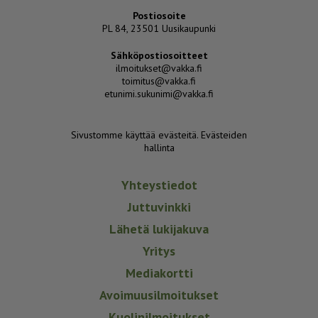
Postiosoite
PL 84, 23501 Uusikaupunki
Sähköpostiosoitteet
ilmoitukset@vakka.fi
toimitus@vakka.fi
etunimi.sukunimi@vakka.fi
Sivustomme käyttää evästeitä.
Evästeiden
hallinta
Yhteystiedot
Juttuvinkki
Lähetä lukijakuva
Yritys
Mediakortti
Avoimuusilmoitukset
Kuolinilmoitukset