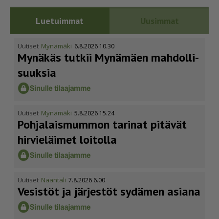
Luetuimmat
Uusimmat
Uutiset
Mynämäki
6.8.2026 10.30
Mynäkäs tutkii Mynämäen mahdol­li­
suuksia
Uutiset
Mynämäki
5.8.2026 15.24
Pohja­lais­mummon tarinat pitävät
hirvieläimet loitolla
Uutiset
Naantali
7.8.2026 6.00
Vesistöt ja järjestöt sydämen asiana