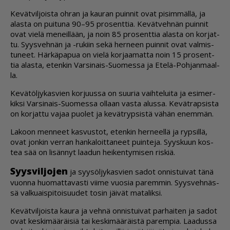
Ke­vät­vil­jois­ta oh­ran ja kau­ran puin­nit ovat pi­sim­mäl­lä, ja
alas­ta on pui­tu­na 90–95 pro­sent­tia. Ke­vät­veh­nän puin­nit
ovat vie­lä me­neil­lään, ja noin 85 pro­sent­tia alas­ta on kor­jat­
tu. Syys­veh­nän ja -ru­kiin sekä her­neen puin­nit ovat val­mis­
tu­neet. Här­kä­pa­pua on vie­lä kor­jaa­mat­ta noin 15 pro­sent­
tia alas­ta, eten­kin Var­si­nais-Suo­mes­sa ja Ete­lä-Poh­jan­maal­
la.
Ke­vä­töl­jy­kas­vien kor­juus­sa on suu­ria vaih­te­lui­ta ja esi­mer­
kik­si Var­si­nais-Suo­mes­sa ol­laan vas­ta alus­sa. Ke­vät­rap­sis­ta
on kor­jat­tu va­jaa puo­let ja ke­vät­ryp­sis­tä vä­hän enem­män.
La­koon men­neet kas­vus­tot, eten­kin her­neel­lä ja ryp­sil­lä,
ovat jon­kin ver­ran han­ka­loit­ta­neet puin­te­ja. Syys­kuun kos­
tea sää on li­sän­nyt laa­dun hei­ken­ty­mi­sen ris­kiä.
Syys­vil­jo­jen
ja syy­söl­jy­kas­vien sa­dot on­nis­tui­vat tänä
vuon­na huo­mat­ta­vas­ti vii­me vuo­sia pa­rem­min. Syys­veh­näs­
sä val­ku­ais­pi­toi­suu­det to­sin jäi­vät ma­ta­lik­si.
Ke­vät­vil­jois­ta kau­ra ja veh­nä on­nis­tui­vat par­hai­ten ja sa­dot
ovat kes­ki­mää­räi­siä tai kes­ki­mää­räis­tä pa­rem­pia. Laa­dus­sa