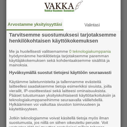
Arvostamme yksityisyyttäsi
Valintasi
Tarvitsemme suostumuksesi tarjotaksemme
henkilökohtaisen käyttökokemuksen
Me ja huolellisesti valitsemamme
0 teknologiakumppania
hyödynnämme henkilötietoja tarjotaksemme paremman
käyttäjäkokemuksen sekä kohdentaaksemme sisältöä ja
mainoksia.
Hyväksymällä suostut tietojesi käyttöön seuraavasti
Käytämme laitetunnisteita ja tallennamme evästeitä
laitteellesi saadaksemme tietoja esimerkiksi sivuista, joilla
vierailit, IP-osoitteestasi sekä laitteesi ominaisuuksista.
Pääset tutustumaan yksityiskohtaisesti käyttötarkoituksiin ja
teknologiakumppaneihimme seuraavalla välilehdellä.
Hylkääminen voi vaikuttaa sivuston toimivuuteen ja
käytettävyyteen.
Jotkin teknologiamme voivat käsitellä tietoja myös ilman
suostumusta, jos niillä on siihen oikeutettu peruste. Voit
vastustaa tätä tai muuttaa asetuksiasi milloin tahansa