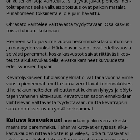
on kui­ten­kin iso­ja vaih­te­lui­ta, sil­lä jy­vät jäi­vät pie­nek­si, heh­
to­lit­ra­pai­not sekä val­ku­ais­pi­toi­suus ovat pai­koin ma­ta­lat.
Pu­na­ho­meen tok­sii­nei­ta ei ole juu­ri ha­vait­tu.
Oh­ra­sa­to vaih­te­lee vält­tä­väs­tä tyy­dyt­tä­vään. Osa kas­vus­
tois­ta tu­hou­tui ko­ko­naan.
Her­neen sato jää vii­me vuo­sia hei­kom­mak­si la­koon­tu­mi­sen
ja mär­kyy­den vuok­si. Här­kä­pa­vun sa­dot ovat edel­lis­vuo­sia
sel­väs­ti pa­rem­mat, kos­ka kas­vus­tot sai­vat riit­tä­väs­ti kos­
teut­ta al­ku­kas­vu­kau­del­la, ei­vät­kä kär­si­neet kui­vuu­des­ta
edel­lis­vuo­sien ta­paan.
Ke­vä­töl­jy­kas­vien tu­ho­lai­son­gel­mat oli­vat tänä vuon­na vii­me
vuo­sia pie­nem­mät, mut­ta sa­toa ve­rot­ta­vat to­den­nä­köi­ses­
ti hei­nä­kuun hel­tei­den ai­heut­ta­mat ku­kin­nan ly­hyys ja pö­lyt­
tä­jien vä­häi­nen ak­tii­vi­suus. Ke­vät­ryp­sin sa­don en­na­koi­daan
vaih­te­le­van vält­tä­väs­tä tyy­dyt­tä­vään, mut­ta ke­vät­rap­sin
sato-odo­tuk­set ovat ryp­siä kor­ke­am­mat.
Ku­lu­va kas­vu­kau­si
ar­vi­oi­daan jon­kin ver­ran kes­ki­
mää­räis­tä pa­rem­mak­si. Tä­hän vai­kut­ti­vat eri­tyi­ses­ti al­ku­
kas­vu­kau­den riit­tä­vä kos­teus ja vii­leys, jot­ka tur­va­si­vat vil­
je­ly­kas­vien al­ku­ke­hi­tyk­sen. Sa­tei­den jat­ku­mi­nen run­saa­na