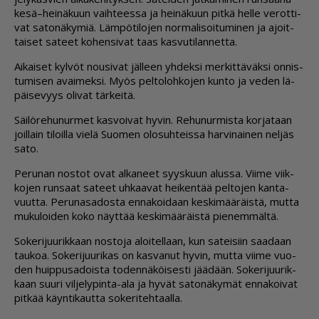
kesä–hei­nä­kuun vaih­tees­sa ja hei­nä­kuun pit­kä hel­le ve­rot­ti­
vat sa­to­nä­ky­miä. Läm­pö­ti­lo­jen nor­ma­li­soi­tu­mi­nen ja ajoit­
tai­set sa­teet ko­hen­si­vat taas kas­vu­ti­lan­net­ta.
Ai­kai­set kyl­vöt nou­si­vat jäl­leen yh­dek­si mer­kit­tä­väk­si on­nis­
tu­mi­sen avai­mek­si. Myös pel­to­loh­ko­jen kun­to ja ve­den lä­
päi­se­vyys oli­vat tär­kei­tä.
Säi­lö­re­hu­nur­met kas­voi­vat hy­vin. Re­hu­nur­mis­ta kor­ja­taan
joil­lain ti­loil­la vie­lä Suo­men olo­suh­teis­sa har­vi­nai­nen nel­jäs
sato.
Pe­ru­nan nos­tot ovat al­ka­neet syys­kuun alus­sa. Vii­me viik­
ko­jen run­saat sa­teet uh­kaa­vat hei­ken­tää pel­to­jen kan­ta­
vuut­ta. Pe­ru­na­sa­dos­ta en­na­koi­daan kes­ki­mää­räis­tä, mut­ta
mu­ku­loi­den koko näyt­tää kes­ki­mää­räis­tä pie­nem­mäl­tä.
So­ke­ri­juu­rik­kaan nos­to­ja aloi­tel­laan, kun sa­tei­siin saa­daan
tau­koa. So­ke­ri­juu­ri­kas on kas­va­nut hy­vin, mut­ta vii­me vuo­
den huip­pu­sa­dois­ta to­den­nä­köi­ses­ti jää­dään. So­ke­ri­juu­rik­
kaan suu­ri vil­je­ly­pin­ta-ala ja hy­vät sa­to­nä­ky­mät en­na­koi­vat
pit­kää käyn­ti­kaut­ta so­ke­ri­teh­taal­la.