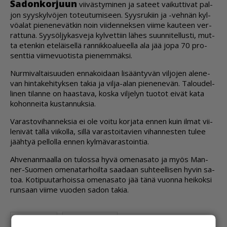
Sa­don­kor­juun
vii­väs­ty­mi­nen ja sa­teet vai­kut­ti­vat pal­
jon syys­kyl­vö­jen to­teu­tu­mi­seen. Syys­ru­kiin ja -veh­nän kyl­
vö­a­lat pie­ne­ne­vät­kin noin vii­den­nek­sen vii­me kau­teen ver­
rat­tu­na. Syy­söl­jy­kas­ve­ja kyl­vet­tiin lä­hes suun­ni­tel­lus­ti, mut­
ta eten­kin ete­läi­sel­lä ran­nik­ko­a­lu­eel­la ala jää jopa 70 pro­
sent­tia vii­me­vuo­tis­ta pie­nem­mäk­si.
Nur­mi­val­tai­suu­den en­na­koi­daan li­sään­ty­vän vil­jo­jen ale­ne­
van hin­ta­ke­hi­tyk­sen ta­kia ja vil­ja-alan pie­ne­ne­vän. Ta­lou­del­
li­nen ti­lan­ne on haas­ta­va, kos­ka vil­je­lyn tuo­tot ei­vät kata
ko­hon­nei­ta kus­tan­nuk­sia.
Va­ras­to­vi­han­nek­sia ei ole voi­tu kor­ja­ta en­nen kuin il­mat vii­
le­ni­vät täl­lä vii­kol­la, sil­lä va­ras­toi­ta­vien vi­han­nes­ten tu­lee
jääh­tyä pel­lol­la en­nen kyl­mä­va­ras­toin­tia.
Ah­ve­nan­maal­la on tu­los­sa hyvä ome­na­sa­to ja myös Man­
ner-Suo­men ome­na­tar­hoil­ta saa­daan suh­teel­li­sen hy­vin sa­
toa. Ko­ti­puu­tar­hois­sa ome­na­sa­to jää tänä vuon­na hei­kok­si
run­saan vii­me vuo­den sa­don ta­kia.
Maatalous
Kasvutilanne