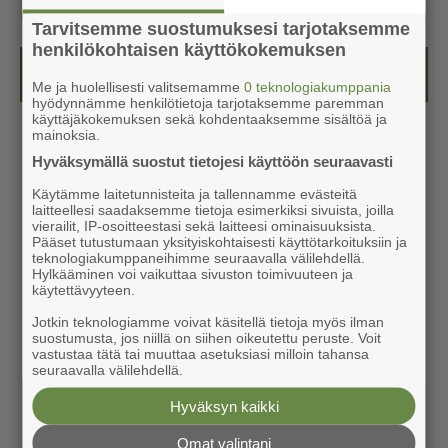
Tarvitsemme suostumuksesi tarjotaksemme
henkilökohtaisen käyttökokemuksen
Kesälehti (ilmainen)
Me ja huolellisesti valitsemamme
0 teknologiakumppania
hyödynnämme henkilötietoja tarjotaksemme paremman
käyttäjäkokemuksen sekä kohdentaaksemme sisältöä ja
mainoksia.
Hyväksymällä suostut tietojesi käyttöön seuraavasti
Käytämme laitetunnisteita ja tallennamme evästeitä
laitteellesi saadaksemme tietoja esimerkiksi sivuista, joilla
vierailit, IP-osoitteestasi sekä laitteesi ominaisuuksista.
Pääset tutustumaan yksityiskohtaisesti käyttötarkoituksiin ja
teknologiakumppaneihimme seuraavalla välilehdellä.
Hylkääminen voi vaikuttaa sivuston toimivuuteen ja
käytettävyyteen.
Jotkin teknologiamme voivat käsitellä tietoja myös ilman
suostumusta, jos niillä on siihen oikeutettu peruste. Voit
vastustaa tätä tai muuttaa asetuksiasi milloin tahansa
seuraavalla välilehdellä.
Hyväksyn kaikki
Omat valintani