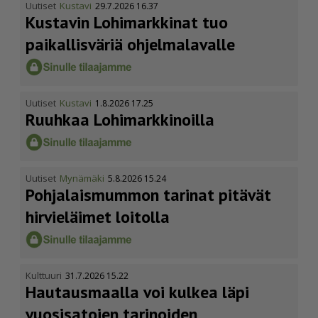
Uutiset
Kustavi
29.7.2026 16.37
Kustavin Lohimarkkinat tuo
paikallisväriä ohjelmalavalle
Uutiset
Kustavi
1.8.2026 17.25
Ruuhkaa Lohimark­ki­noilla
Uutiset
Mynämäki
5.8.2026 15.24
Pohja­lais­mummon tarinat pitävät
hirvieläimet loitolla
Kulttuuri
31.7.2026 15.22
Hautausmaalla voi kulkea läpi
vuosisatojen tarinoiden