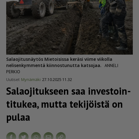
Salaojitusnäytös Mietoisissa keräsi viime viikolla
nelisenkymmentä kiinnostunutta katsojaa.
ANNELI
PERKIO
Uutiset
Mynämäki
27.10.2025 11.32
Salaojitukseen saa inves­toin­
ti­tukea, mutta tekijöistä on
pulaa