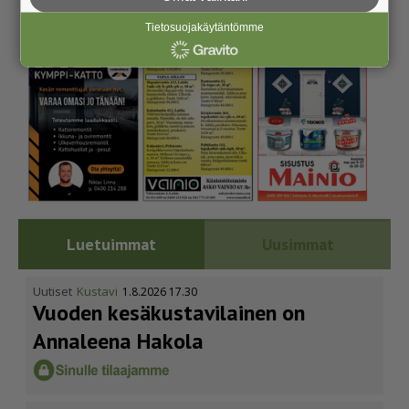
Tietosuojakäytäntömme
Luetuimmat
Uusimmat
Uutiset
Kustavi
1.8.2026 17.30
Vuoden kesäkus­ta­vi­lainen on
Annaleena Hakola