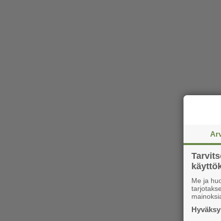
Ar
Tarvit
käytt
Me ja huo
tarjotak
mainoksi
Hyväksym