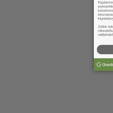
Käytämme 
esimerkiks
tutustuma
seuraaval
käytettäv
Jotkin te
oikeutett
välilehdel