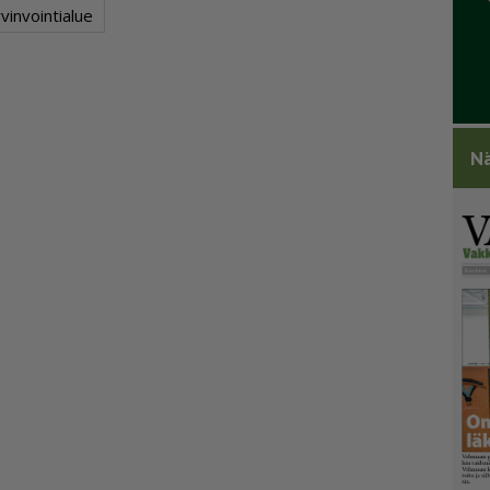
vinvointialue
Nä