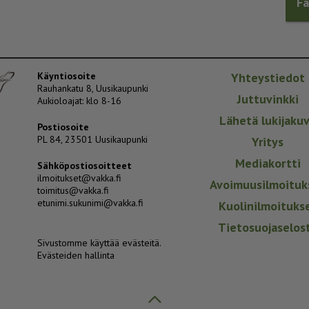
F
Käyntiosoite
Yhteystiedot
Rauhankatu 8, Uusikaupunki
Juttuvinkki
Aukioloajat: klo 8-16
Lähetä lukijaku
Postiosoite
PL 84, 23501 Uusikaupunki
Yritys
Mediakortti
Sähköpostiosoitteet
ilmoitukset@vakka.fi
Avoimuusilmoituk
toimitus@vakka.fi
etunimi.sukunimi@vakka.fi
Kuolinilmoituks
Tietosuojaselos
Sivustomme käyttää evästeitä.
Evästeiden hallinta