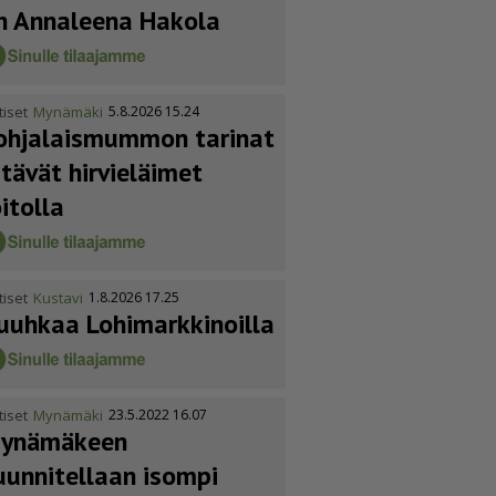
n Annaleena Hakola
tiset
Mynämäki
5.8.2026 15.24
ohja­lais­mummon tarinat
itävät hirvieläimet
oitolla
tiset
Kustavi
1.8.2026 17.25
uuhkaa Lohimark­ki­noilla
tiset
Mynämäki
23.5.2022 16.07
ynämäkeen
uunnitellaan isompi