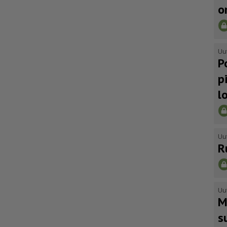
o
Uu
P
p
l
Uu
R
Uu
M
s