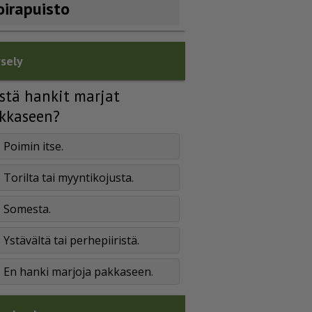
oirapuisto
sely
stä hankit marjat
kkaseen?
Poimin itse.
Torilta tai myyntikojusta.
Somesta.
Ystävältä tai perhepiiristä.
En hanki marjoja pakkaseen.