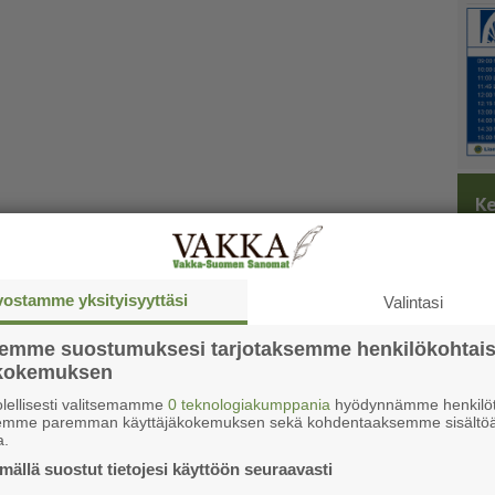
Ke
vostamme yksityisyyttäsi
Valintasi
semme suostumuksesi tarjotaksemme henkilökohtai
ökokemuksen
lellisesti valitsemamme
0 teknologiakumppania
hyödynnämme henkilöt
semme paremman käyttäjäkokemuksen sekä kohdentaaksemme sisältöä
a.
ällä suostut tietojesi käyttöön seuraavasti