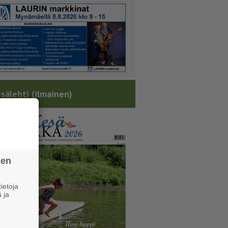
sälehti (ilmainen)
sen
ietoja
 ja