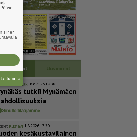
toja
. Pääset
e
n siihen
uraavalla
Luetuimmat
Uusimmat
äytäntömme
tiset
Mynämäki
6.8.2026 10.30
ynäkäs tutkii Mynämäen
ahdol­li­suuksia
tiset
Kustavi
1.8.2026 17.30
uoden kesäkus­ta­vi­lainen