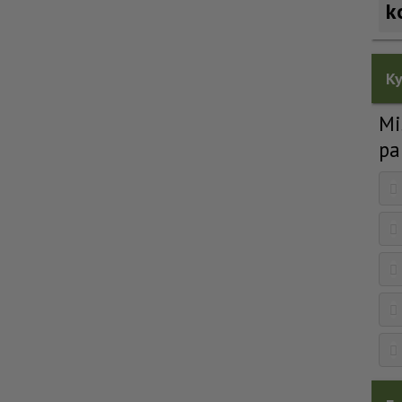
k
Ky
Mi
pa