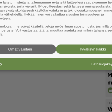
laitetunnisteita ja tallennamme evästeitä laitteellesi saadaksemme tie
i sivuista, joilla vierailit, IP-osoitteestasi sekä laitteesi ominaisuuksista
an yksityiskohtaisesti käyttötarkoituksiin ja teknologiakumppaneihimm
la välilehdellä. Hylkääminen voi vaikuttaa sivuston toimivuuteen ja
yyteen.
knologiamme voivat käsitellä tietoja myös ilman suostumusta, jos niillä o
u peruste. Voit vastustaa tätä tai muuttaa asetuksiasi milloin tahansa se
lä.
Omat valintani
Hyväksyn kaikki
Tietosuojak
Uu
M
m
Uu
V