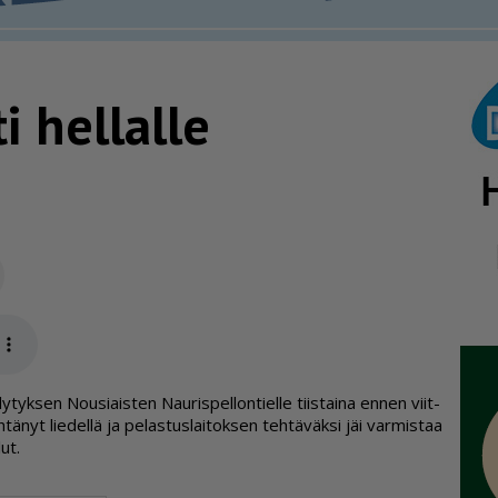
i hellalle
Sähköposti
app
­tyk­sen Nou­si­ais­ten Nau­ris­pel­lon­tiel­le tiis­tai­na en­nen viit­
h­tä­nyt lie­del­lä ja pe­las­tus­lai­tok­sen teh­tä­väk­si jäi var­mis­taa
lut.