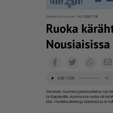
Uutiset
Nousiainen
14.1.2026 7.58
Ruoka käräht
Nousiaisissa
Facebook
Twitter
Whats
Var­si­nais-Suo­men pe­las­tus­lai­tos sai hä­ly
tä il­ta­päi­väl­lä. Asun­nos­sa ruo­ka oli kä­rä
ti­lat. Hen­ki­lö­va­hin­ko­ja ti­lan­tees­sa ei tul­