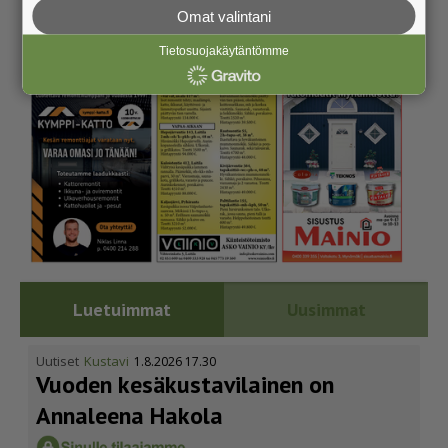
Omat valintani
Tietosuojakäytäntömme
Luetuimmat
Uusimmat
Uutiset
Kustavi
1.8.2026 17.30
Vuoden kesäkus­ta­vi­lainen on
Annaleena Hakola