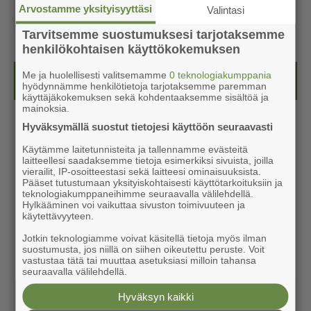
Arvostamme yksityisyyttäsi
Valintasi
Tarvitsemme suostumuksesi tarjotaksemme
henkilökohtaisen käyttökokemuksen
Me ja huolellisesti valitsemamme
0 teknologiakumppania
Kesälehti (ilmainen)
hyödynnämme henkilötietoja tarjotaksemme paremman
käyttäjäkokemuksen sekä kohdentaaksemme sisältöä ja
mainoksia.
Hyväksymällä suostut tietojesi käyttöön seuraavasti
Käytämme laitetunnisteita ja tallennamme evästeitä
laitteellesi saadaksemme tietoja esimerkiksi sivuista, joilla
vierailit, IP-osoitteestasi sekä laitteesi ominaisuuksista.
Pääset tutustumaan yksityiskohtaisesti käyttötarkoituksiin ja
teknologiakumppaneihimme seuraavalla välilehdellä.
Hylkääminen voi vaikuttaa sivuston toimivuuteen ja
käytettävyyteen.
Jotkin teknologiamme voivat käsitellä tietoja myös ilman
suostumusta, jos niillä on siihen oikeutettu peruste. Voit
vastustaa tätä tai muuttaa asetuksiasi milloin tahansa
seuraavalla välilehdellä.
Hyväksyn kaikki