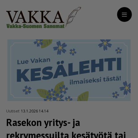
Uutiset
13.1.2026 14.14
Rasekon yritys- ja
rekrymessuilta kesätyötä tai