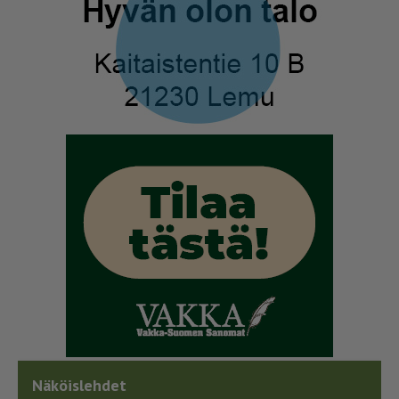
Näköislehdet