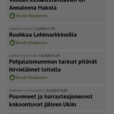
Annaleena Hakola
Uutiset
Kustavi
1.8.2026 17.25
Ruuhkaa Lohimark­ki­noilla
Uutiset
Mynämäki
5.8.2026 15.24
Pohja­lais­mummon tarinat pitävät
hirvieläimet loitolla
Kulttuuri
Uusikaupunki
3.8.2026 19.00
Puuveneet ja harras­te­a­jo­neuvot
kokoontuvat jälleen Ukiin