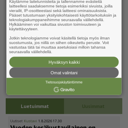
Käytämme laitetunnisteita ja tallennamme evästeitä
laitteellesi saadaksemme tietoja esimerkiksi sivuista, joilla
vierailit, IP-osoitteestasi sekä laitteesi ominaisuuksista.
Pääset tutustumaan yksityiskohtaisesti käyttötarkoituksiin ja
teknologiakumppaneihimme seuraavalla välilehdellä.
Hylkääminen voi vaikuttaa sivuston toimivuuteen ja
käytettävyyteen.
Jotkin teknologiamme voivat käsitellä tietoja myös ilman
suostumusta, jos niillä on siihen oikeutettu peruste. Voit
vastustaa tätä tai muuttaa asetuksiasi milloin tahansa
seuraavalla välilehdellä.
Hyväksyn kaikki
Omat valintani
Tietosuojakäytäntömme
Luetuimmat
Uusimmat
Uutiset
Kustavi
1.8.2026 17.30
Vuoden kesäkus­ta­vi­lainen on