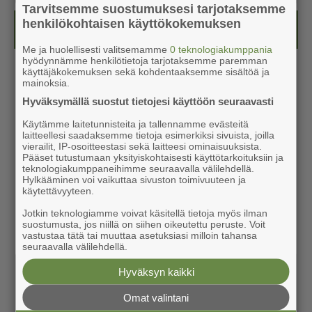
Tarvitsemme suostumuksesi tarjotaksemme
henkilökohtaisen käyttökokemuksen
Kesälehti (ilmainen)
Me ja huolellisesti valitsemamme
0 teknologiakumppania
hyödynnämme henkilötietoja tarjotaksemme paremman
käyttäjäkokemuksen sekä kohdentaaksemme sisältöä ja
mainoksia.
Hyväksymällä suostut tietojesi käyttöön seuraavasti
Käytämme laitetunnisteita ja tallennamme evästeitä
laitteellesi saadaksemme tietoja esimerkiksi sivuista, joilla
vierailit, IP-osoitteestasi sekä laitteesi ominaisuuksista.
Pääset tutustumaan yksityiskohtaisesti käyttötarkoituksiin ja
teknologiakumppaneihimme seuraavalla välilehdellä.
Hylkääminen voi vaikuttaa sivuston toimivuuteen ja
käytettävyyteen.
Jotkin teknologiamme voivat käsitellä tietoja myös ilman
suostumusta, jos niillä on siihen oikeutettu peruste. Voit
vastustaa tätä tai muuttaa asetuksiasi milloin tahansa
seuraavalla välilehdellä.
Hyväksyn kaikki
Omat valintani