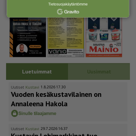
Tietosuojakäytäntömme
Luetuimmat
Uusimmat
Uutiset
Kustavi
1.8.2026 17.30
Vuoden kesäkus­ta­vi­lainen on
Annaleena Hakola
Uutiset
Kustavi
29.7.2026 16.37
Kustavin Lohimarkkinat tuo