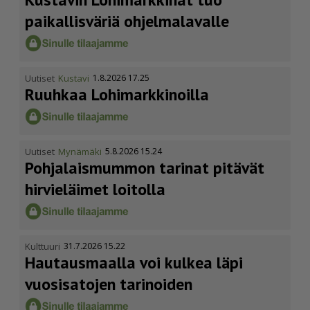
paikallisväriä ohjelmalavalle
Uutiset
Kustavi
1.8.2026 17.25
Ruuhkaa Lohimark­ki­noilla
Uutiset
Mynämäki
5.8.2026 15.24
Pohja­lais­mummon tarinat pitävät
hirvieläimet loitolla
Kulttuuri
31.7.2026 15.22
Hautausmaalla voi kulkea läpi
vuosisatojen tarinoiden