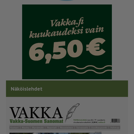
Näköislehdet