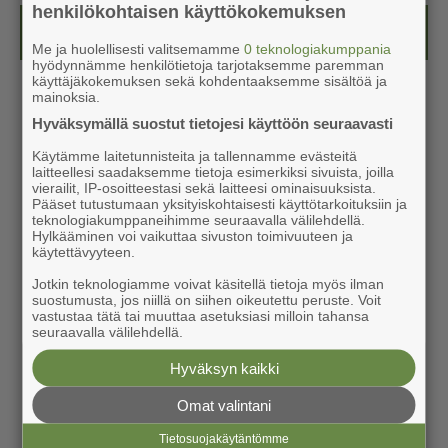
henkilökohtaisen käyttökokemuksen
Kesälehti (ilmainen)
Me ja huolellisesti valitsemamme
0 teknologiakumppania
hyödynnämme henkilötietoja tarjotaksemme paremman
käyttäjäkokemuksen sekä kohdentaaksemme sisältöä ja
mainoksia.
Hyväksymällä suostut tietojesi käyttöön seuraavasti
Käytämme laitetunnisteita ja tallennamme evästeitä
laitteellesi saadaksemme tietoja esimerkiksi sivuista, joilla
vierailit, IP-osoitteestasi sekä laitteesi ominaisuuksista.
Pääset tutustumaan yksityiskohtaisesti käyttötarkoituksiin ja
teknologiakumppaneihimme seuraavalla välilehdellä.
Hylkääminen voi vaikuttaa sivuston toimivuuteen ja
käytettävyyteen.
Jotkin teknologiamme voivat käsitellä tietoja myös ilman
suostumusta, jos niillä on siihen oikeutettu peruste. Voit
vastustaa tätä tai muuttaa asetuksiasi milloin tahansa
seuraavalla välilehdellä.
Hyväksyn kaikki
Omat valintani
Tietosuojakäytäntömme