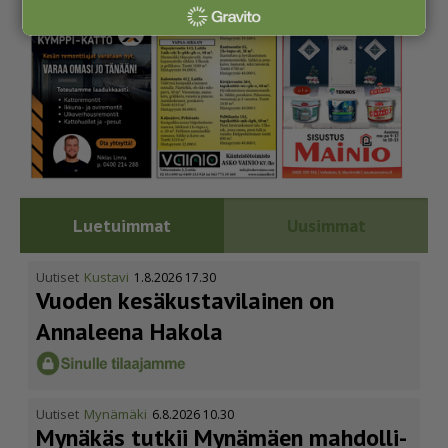
Luetuimmat
Uusimmat
Uutiset
Kustavi
1.8.2026 17.30
Vuoden kesäkus­ta­vi­lainen on
Annaleena Hakola
Uutiset
Mynämäki
6.8.2026 10.30
Mynäkäs tutkii Mynämäen mahdol­li­