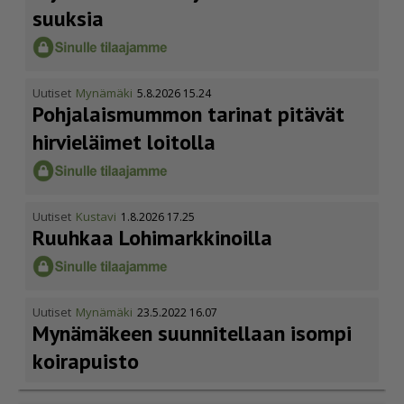
suuksia
Uutiset
Mynämäki
5.8.2026 15.24
Pohja­lais­mummon tarinat pitävät
hirvieläimet loitolla
Uutiset
Kustavi
1.8.2026 17.25
Ruuhkaa Lohimark­ki­noilla
Uutiset
Mynämäki
23.5.2022 16.07
Mynämäkeen suunnitellaan isompi
koirapuisto