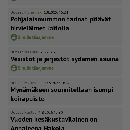
Uutiset
Mynämäki
5.8.2026 15.24
Pohja­lais­mummon tarinat pitävät
hirvieläimet loitolla
Uutiset
Naantali
7.8.2026 6.00
Vesistöt ja järjestöt sydämen asiana
Uutiset
Mynämäki
23.5.2022 16.07
Mynämäkeen suunnitellaan isompi
koirapuisto
Uutiset
Kustavi
1.8.2026 17.30
Vuoden kesäkus­ta­vi­lainen on
Annaleena Hakola