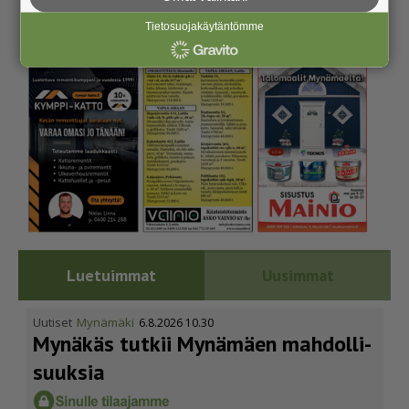
Tietosuojakäytäntömme
Luetuimmat
Uusimmat
Uutiset
Mynämäki
6.8.2026 10.30
Mynäkäs tutkii Mynämäen mahdol­li­
suuksia