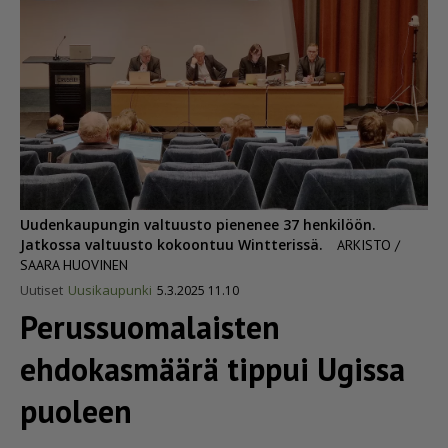
Uudenkaupungin valtuusto pienenee 37 henkilöön.
Jatkossa valtuusto kokoontuu Wintterissä.
ARKISTO /
SAARA HUOVINEN
Uutiset
Uusikaupunki
5.3.2025 11.10
Perus­suo­ma­laisten
ehdokasmäärä tippui Ugissa
puoleen