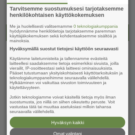
Tarvitsemme suostumuksesi tarjotaksemme
henkilökohtaisen käyttökokemuksen
Me ja huolellisesti valitsemamme
0 teknologiakumppania
hyödynnämme henkilötietoja tarjotaksemme paremman
Kesälehti (ilmainen)
käyttäjäkokemuksen sekä kohdentaaksemme sisältöä ja
mainoksia.
Hyväksymällä suostut tietojesi käyttöön seuraavasti
Käytämme laitetunnisteita ja tallennamme evästeitä
laitteellesi saadaksemme tietoja esimerkiksi sivuista, joilla
vierailit, IP-osoitteestasi sekä laitteesi ominaisuuksista.
Pääset tutustumaan yksityiskohtaisesti käyttötarkoituksiin ja
teknologiakumppaneihimme seuraavalla välilehdellä.
Hylkääminen voi vaikuttaa sivuston toimivuuteen ja
käytettävyyteen.
Jotkin teknologiamme voivat käsitellä tietoja myös ilman
suostumusta, jos niillä on siihen oikeutettu peruste. Voit
vastustaa tätä tai muuttaa asetuksiasi milloin tahansa
seuraavalla välilehdellä.
Hyväksyn kaikki
Omat valintani