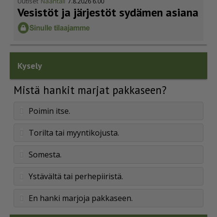
Uutiset
Naantali
7.8.2026 6.00
Vesistöt ja järjestöt sydämen asiana
Kysely
Mistä hankit marjat pakkaseen?
Poimin itse.
Torilta tai myyntikojusta.
Somesta.
Ystävältä tai perhepiiristä.
En hanki marjoja pakkaseen.