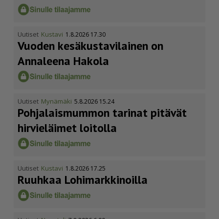
Uutiset
Kustavi
1.8.2026 17.30
Vuoden kesäkus­ta­vi­lainen on
Annaleena Hakola
Uutiset
Mynämäki
5.8.2026 15.24
Pohja­lais­mummon tarinat pitävät
hirvieläimet loitolla
Uutiset
Kustavi
1.8.2026 17.25
Ruuhkaa Lohimark­ki­noilla