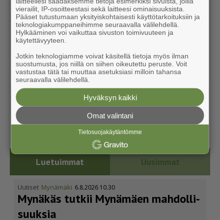
laitteellesi saadaksemme tietoja esimerkiksi sivuista, joilla
vierailit, IP-osoitteestasi sekä laitteesi ominaisuuksista.
Pääset tutustumaan yksityiskohtaisesti käyttötarkoituksiin ja
teknologiakumppaneihimme seuraavalla välilehdellä.
Hylkääminen voi vaikuttaa sivuston toimivuuteen ja
käytettävyyteen.
Jotkin teknologiamme voivat käsitellä tietoja myös ilman
suostumusta, jos niillä on siihen oikeutettu peruste. Voit
vastustaa tätä tai muuttaa asetuksiasi milloin tahansa
seuraavalla välilehdellä.
Hyväksyn kaikki
Omat valintani
Tietosuojakäytäntömme
Luetuimmat
Uusimmat
Uutiset
Mynämäki
6.8.2026 10.30
Mynäkäs tutkii Mynämäen mahdol­li­
suuksia