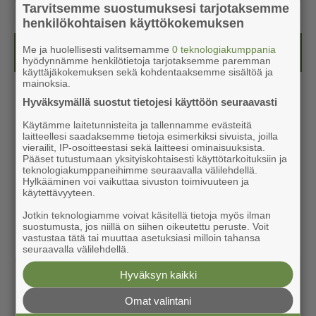
Tarvitsemme suostumuksesi tarjotaksemme
henkilökohtaisen käyttökokemuksen
Me ja huolellisesti valitsemamme
0 teknologiakumppania
Kesälehti (ilmainen)
hyödynnämme henkilötietoja tarjotaksemme paremman
käyttäjäkokemuksen sekä kohdentaaksemme sisältöä ja
mainoksia.
Hyväksymällä suostut tietojesi käyttöön seuraavasti
Käytämme laitetunnisteita ja tallennamme evästeitä
laitteellesi saadaksemme tietoja esimerkiksi sivuista, joilla
vierailit, IP-osoitteestasi sekä laitteesi ominaisuuksista.
Pääset tutustumaan yksityiskohtaisesti käyttötarkoituksiin ja
teknologiakumppaneihimme seuraavalla välilehdellä.
Hylkääminen voi vaikuttaa sivuston toimivuuteen ja
käytettävyyteen.
Jotkin teknologiamme voivat käsitellä tietoja myös ilman
suostumusta, jos niillä on siihen oikeutettu peruste. Voit
vastustaa tätä tai muuttaa asetuksiasi milloin tahansa
seuraavalla välilehdellä.
Hyväksyn kaikki
Omat valintani