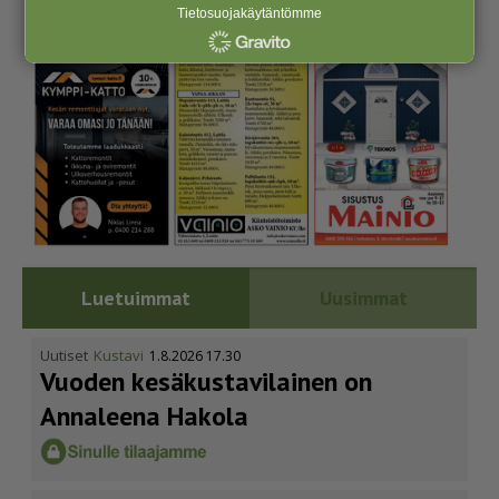
Tietosuojakäytäntömme
Luetuimmat
Uusimmat
Uutiset
Kustavi
1.8.2026 17.30
Vuoden kesäkus­ta­vi­lainen on
Annaleena Hakola