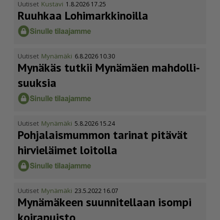
Uutiset
Kustavi
1.8.2026 17.25
Ruuhkaa Lohimark­ki­noilla
Uutiset
Mynämäki
6.8.2026 10.30
Mynäkäs tutkii Mynämäen mahdol­li­
suuksia
Uutiset
Mynämäki
5.8.2026 15.24
Pohja­lais­mummon tarinat pitävät
hirvieläimet loitolla
Uutiset
Mynämäki
23.5.2022 16.07
Mynämäkeen suunnitellaan isompi
koirapuisto