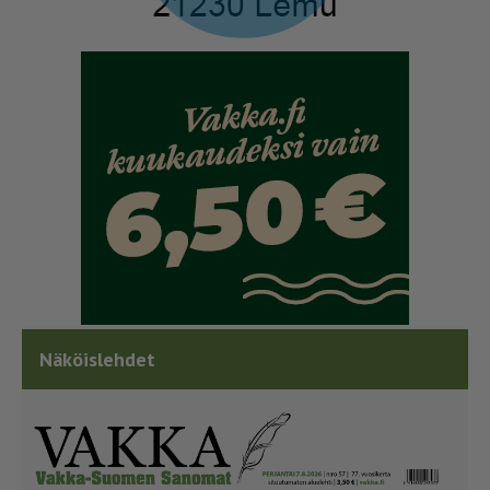
Näköislehdet